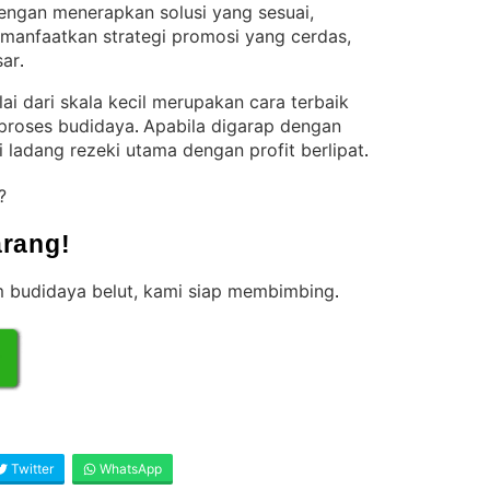
engan menerapkan solusi yang sesuai,
memanfaatkan strategi promosi yang cerdas,
sar
.
i dari skala kecil merupakan cara terbaik
proses budidaya
Apabila digarap dengan
. 
di ladang rezeki utama dengan profit berlipat
.
t?
rang!
m budidaya belut, kami siap membimbing
.
Twitter
WhatsApp