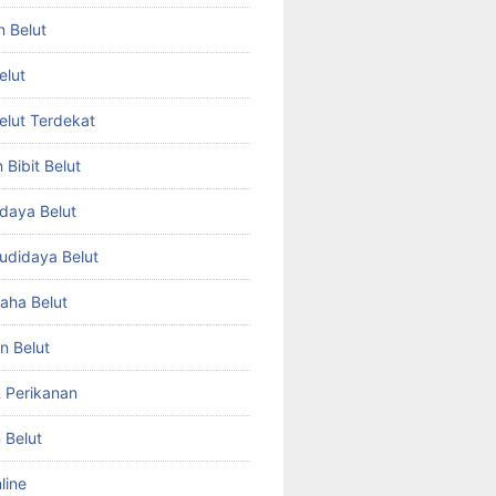
n Belut
elut
Belut Terdekat
Bibit Belut
daya Belut
Budidaya Belut
aha Belut
n Belut
& Perikanan
 Belut
line