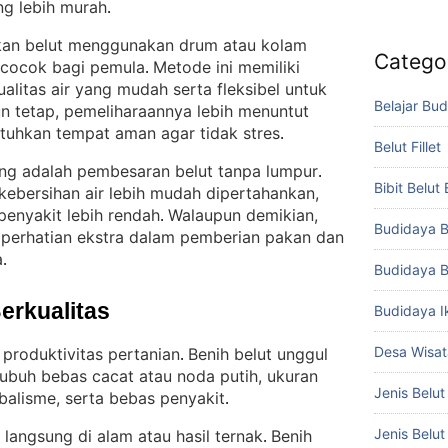
ng lebih murah
.
kan belut menggunakan drum atau kolam
Catego
n cocok bagi pemula
Metode ini memiliki
. 
ualitas air yang mudah serta fleksibel untuk
Belajar Bud
 tetap, pemeliharaannya lebih menuntut
tuhkan tempat aman agar tidak stres
.
Belut Fillet
g adalah pembesaran belut tanpa lumpur
. 
Bibit Belut
kebersihan air lebih mudah dipertahankan,
 penyakit lebih rendah
Walaupun demikian,
. 
Budidaya B
 perhatian ekstra dalam pemberian pakan dan
a
.
Budidaya B
Berkualitas
Budidaya I
Desa Wisat
 produktivitas pertanian
Benih belut unggul
. 
, tubuh bebas cacat atau noda putih, ukuran
Jenis Belut
ibalisme, serta bebas penyakit
.
Jenis Belu
 langsung di alam atau hasil ternak
Benih
. 