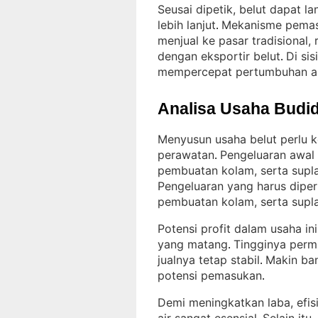
Seusai dipetik, belut dapat l
lebih lanjut
Mekanisme pemas
. 
menjual ke pasar tradisional,
dengan eksportir belut
Di si
. 
mempercepat pertumbuhan an
Analisa Usaha Budid
Menyusun usaha belut perlu k
perawatan
Pengeluaran awal 
. 
pembuatan kolam, serta supl
Pengeluaran yang harus diperh
pembuatan kolam, serta supl
Potensi profit dalam usaha in
yang matang
Tingginya perm
. 
jualnya tetap stabil
Makin ban
. 
potensi pemasukan
.
Demi meningkatkan laba, efis