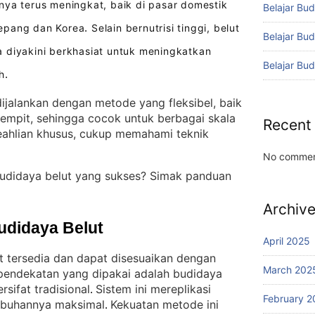
nya terus meningkat, baik di pasar domestik
Belajar Bud
epang dan Korea
Selain bernutrisi tinggi, belut
.
Belajar Bu
 diyakini berkhasiat untuk meningkatkan
Belajar Bu
h
.
ijalankan dengan metode yang fleksibel, baik
empit, sehingga cocok untuk berbagai skala
Recent
ahlian khusus, cukup memahami teknik
No commen
budidaya belut yang sukses? Simak panduan
Archiv
udidaya Belut
April 2025
t tersedia dan dapat disesuaikan dengan
March 202
 pendekatan yang dipakai adalah budidaya
sifat tradisional
Sistem ini mereplikasi
. 
February 2
umbuhannya maksimal
Kekuatan metode ini
. 