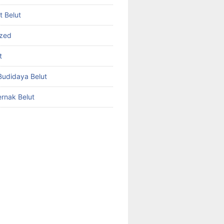
et Belut
ized
t
udidaya Belut
rnak Belut