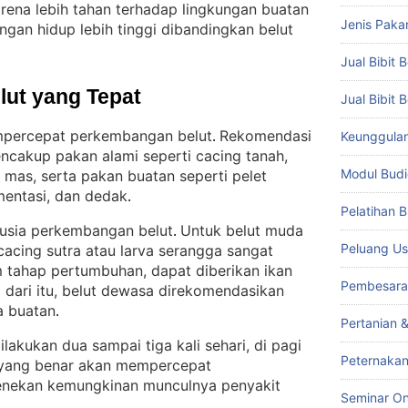
rena lebih tahan terhadap lingkungan buatan
Jenis Paka
ngan hidup lebih tinggi dibandingkan belut
Jual Bibit B
lut yang Tepat
Jual Bibit 
mpercepat perkembangan belut
Rekomendasi
Keunggulan 
. 
ncakup pakan alami seperti cacing tanah,
Modul Budi
g mas, serta pakan buatan seperti pelet
mentasi, dan dedak
.
Pelatihan 
 usia perkembangan belut
Untuk belut muda
. 
Peluang Us
cacing sutra atau larva serangga sangat
m tahap pertumbuhan, dapat diberikan ikan
Pembesara
dari itu, belut dewasa direkomendasikan
a buatan
.
Pertanian 
akukan dua sampai tiga kali sehari, di pagi
Peternakan
 yang benar akan mempercepat
enekan kemungkinan munculnya penyakit
Seminar On