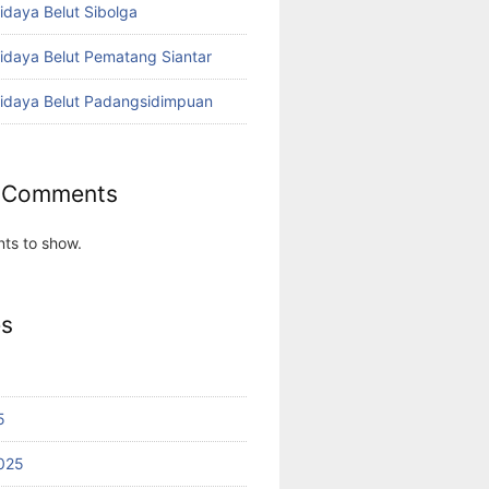
idaya Belut Sibolga
didaya Belut Pematang Siantar
didaya Belut Padangsidimpuan
 Comments
ts to show.
es
5
025