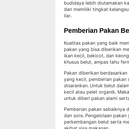
budidaya lebih diutamakan ka
dan memiliki tingkat kelangsu
liar
.
Pemberian Pakan Be
Kualitas pakan yang baik me
pakan yang bisa diberikan me
ikan kecil, bekicot, dan keon
khusus belut, ampas tahu fer
Pakan diberikan berdasarkan
yang kecil, pemberian pakan 
disarankan
Untuk belut dala
. 
kecil atau pelet organik
Maka 
. 
untuk diberi pakan alami sert
Pemberian pakan sebaiknya dil
dan sore
Pengelolaan pakan
. 
perkembangan belut serta m
akibat sisa makanan
.