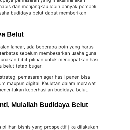
u, upaya pemasaran yang maksimal akan
 habis dan menjangkau lebih banyak pembeli
. 
usaha budidaya belut dapat memberikan
a Belut
jalan lancar, ada beberapa poin yang harus
a terbatas sebelum membesarkan usaha guna
unakan bibit pilihan untuk mendapatkan hasil
a belut tetap bugar
.
 strategi pemasaran agar hasil panen bisa
mum maupun digital
Keuletan dalam merawat
. 
 menentukan keberhasilan budidaya belut
.
i, Mulailah Budidaya Belut 
pilihan bisnis yang prospektif jika dilakukan