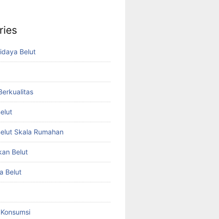
ries
idaya Belut
 Berkualitas
elut
elut Skala Rumahan
kan Belut
a Belut
t Konsumsi