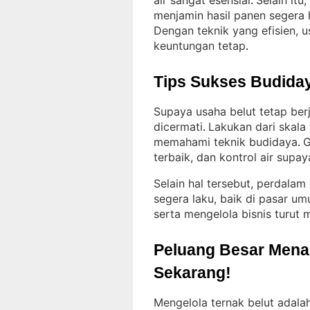
air sangat esensial
Selain it
. 
menjamin hasil panen segera
Dengan teknik yang efisien, 
keuntungan tetap
.
Tips Sukses Budiday
Supaya usaha belut tetap ber
dicermati
Lakukan dari skal
. 
memahami teknik budidaya
G
. 
terbaik, dan kontrol air supay
Selain hal tersebut, perdalam
segera laku, baik di pasar u
serta mengelola bisnis turut
Peluang Besar Menant
Sekarang!
Mengelola ternak belut adalah 