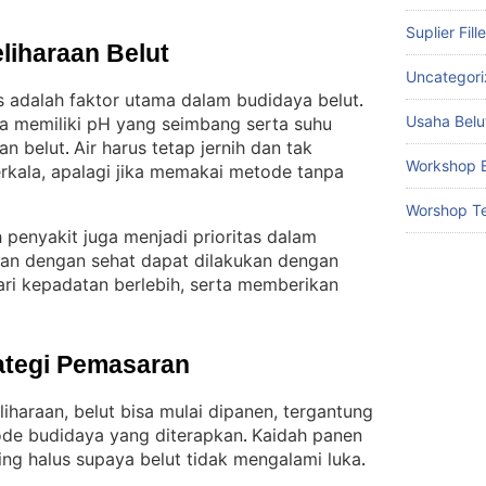
Suplier Fill
liharaan Belut
Uncategor
as adalah faktor utama dalam budidaya belut
. 
Usaha Belu
a memiliki pH yang seimbang serta suhu
an belut
Air harus tetap jernih dan tak
. 
Workshop B
erkala, apalagi jika memakai metode tanpa
Worshop Te
penyakit juga menjadi prioritas dalam
kan dengan sehat dapat dilakukan dengan
ari kepadatan berlebih, serta memberikan
ategi Pemasaran
iharaan, belut bisa mulai dipanen, tergantung
ode budidaya yang diterapkan
Kaidah panen
. 
ing halus supaya belut tidak mengalami luka
.