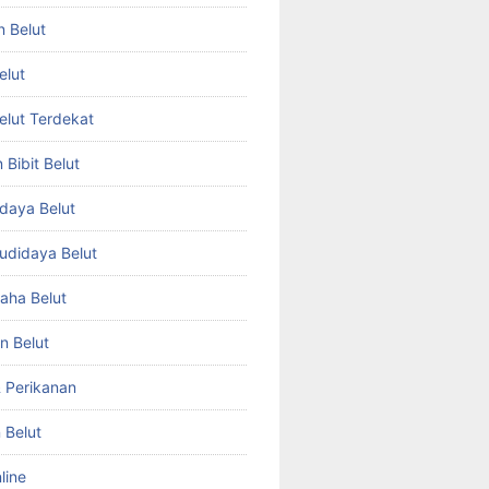
n Belut
elut
Belut Terdekat
Bibit Belut
daya Belut
Budidaya Belut
aha Belut
n Belut
& Perikanan
 Belut
line