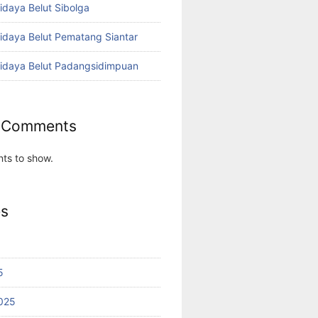
idaya Belut Sibolga
didaya Belut Pematang Siantar
didaya Belut Padangsidimpuan
 Comments
ts to show.
es
5
025