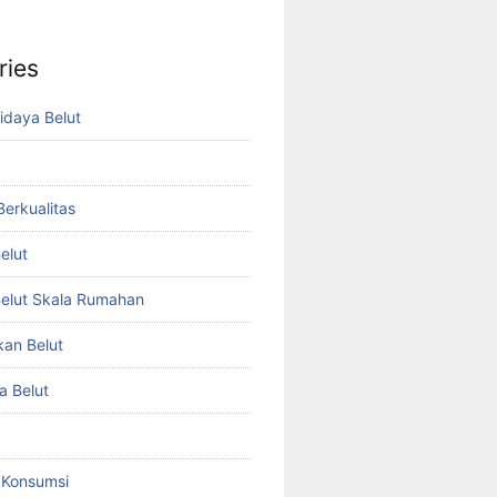
ries
idaya Belut
 Berkualitas
elut
elut Skala Rumahan
kan Belut
a Belut
t Konsumsi