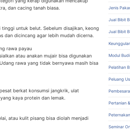
Kategori yang kerap digunakan mencakup
ra, dan cacing tanah biasa.
Jenis Paka
Jual Bibit B
tinggi untuk belut. Sebelum disajikan, keong
Jual Bibit 
as dan dicincang agar lebih mudah dicerna.
Keunggulan 
ang rawa payau
sialkan atau anakan mujair bisa digunakan
Modul Budi
 Udang rawa yang tidak bernyawa masih bisa
Pelatihan 
Peluang Us
pesat berkat konsumsi jangkrik, ulat
Pembesara
yang kaya protein dan lemak.
Pertanian 
Peternakan
ai, atau kulit pisang bisa diolah menjadi
Seminar On