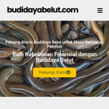
Peluang Bisnis Budidaya Belut untuk Masa Persiapan
Pensiun
Raih Kebebasan Finansial dengan
Budidaya Belut
Hubungi Kami