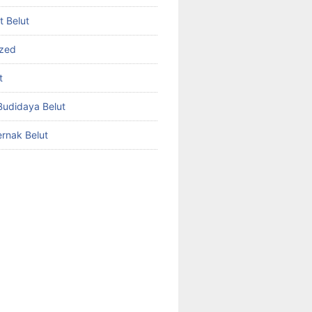
et Belut
ized
t
udidaya Belut
rnak Belut