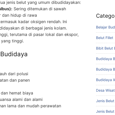
 dua jenis belut yang umum dibudidayakan:
lbus):
Sering ditemukan di sawah
 dan hidup di rawa
Catego
 termasuk kadar oksigen rendah. Ini
Belajar Bud
idayakan di berbagai jenis kolam.
 tinggi, terutama di pasar lokal dan ekspor,
Belut Fillet
yang tinggi.
Bibit Belut
 Budidaya
Budidaya B
Budidaya B
jauh dari polusi
atan dan panen
Budidaya I
Desa Wisat
 dan hemat biaya
ansa alami dan alami
Jenis Belut
an lama dan mudah perawatan
Jenis Belu