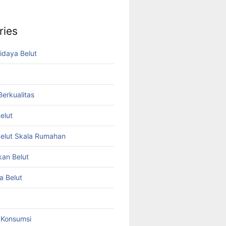
ries
idaya Belut
 Berkualitas
elut
elut Skala Rumahan
kan Belut
a Belut
t Konsumsi