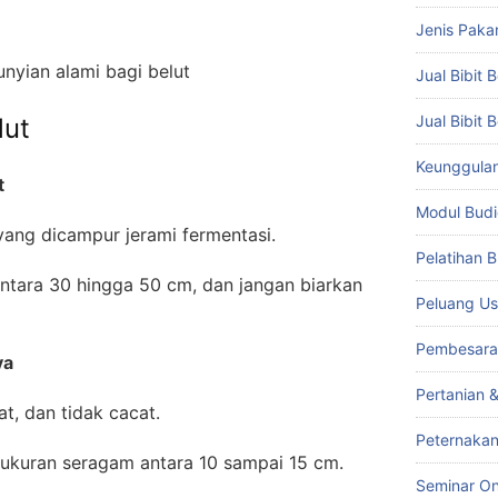
Jenis Paka
nyian alami bagi belut
Jual Bibit B
Jual Bibit 
lut
Keunggulan 
t
Modul Budi
yang dicampur jerami fermentasi.
Pelatihan 
tara 30 hingga 50 cm, dan jangan biarkan
Peluang Us
Pembesara
ya
Pertanian 
at, dan tidak cacat.
Peternakan
erukuran seragam antara 10 sampai 15 cm.
Seminar On