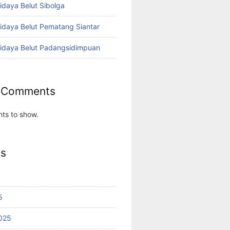
idaya Belut Sibolga
didaya Belut Pematang Siantar
didaya Belut Padangsidimpuan
 Comments
ts to show.
es
5
025