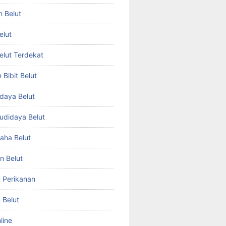
n Belut
elut
Belut Terdekat
Bibit Belut
daya Belut
Budidaya Belut
aha Belut
n Belut
& Perikanan
 Belut
line