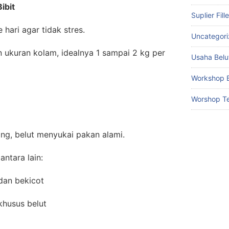
ibit
Suplier Fill
e hari agar tidak stres.
Uncategor
n ukuran kolam, idealnya 1 sampai 2 kg per
Usaha Belu
Workshop B
Worshop Te
ng, belut menyukai pakan alami.
ntara lain:
 dan bekicot
khusus belut