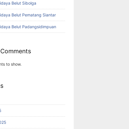
idaya Belut Sibolga
didaya Belut Pematang Siantar
didaya Belut Padangsidimpuan
 Comments
ts to show.
es
5
025