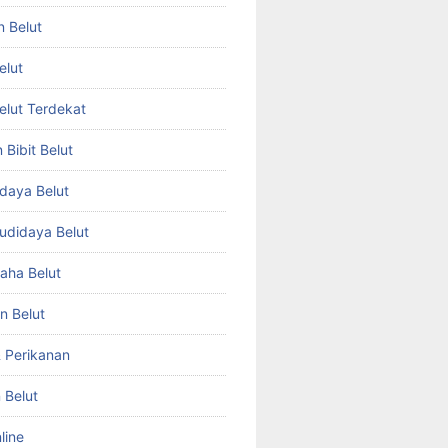
n Belut
elut
Belut Terdekat
Bibit Belut
daya Belut
Budidaya Belut
aha Belut
n Belut
& Perikanan
 Belut
line