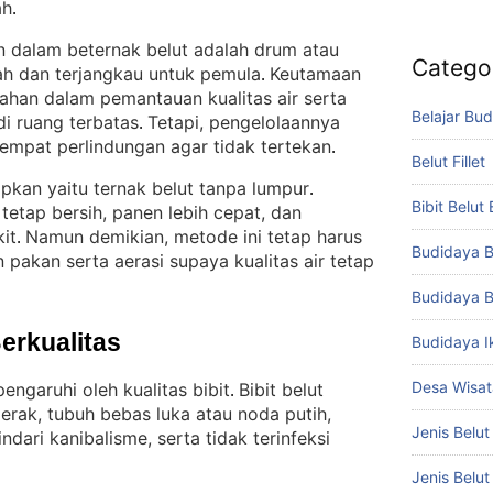
ah
.
an dalam beternak belut adalah drum atau
Catego
ah dan terjangkau untuk pemula
Keutamaan
. 
ahan dalam pemantauan kualitas air serta
Belajar Bud
di ruang terbatas
Tetapi, pengelolaannya
. 
 tempat perlindungan agar tidak tertekan
.
Belut Fillet
apkan yaitu ternak belut tanpa lumpur
. 
Bibit Belut
tetap bersih, panen lebih cepat, dan
it
Namun demikian, metode ini tetap harus
. 
Budidaya B
pakan serta aerasi supaya kualitas air tetap
Budidaya B
Berkualitas
Budidaya I
Desa Wisat
engaruhi oleh kualitas bibit
Bibit belut
. 
rgerak, tubuh bebas luka atau noda putih,
Jenis Belut
ari kanibalisme, serta tidak terinfeksi
Jenis Belu