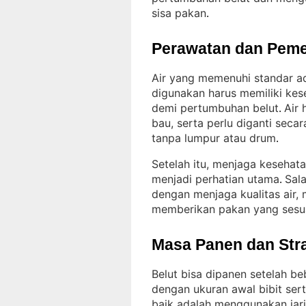
sisa pakan
.
Perawatan dan Peme
Air yang memenuhi standar ad
digunakan harus memiliki ke
demi pertumbuhan belut
Air 
. 
bau, serta perlu diganti sec
tanpa lumpur atau drum
.
Setelah itu, menjaga kesehat
menjadi perhatian utama
Sal
. 
dengan menjaga kualitas air,
memberikan pakan yang sesu
Masa Panen dan Str
Belut bisa dipanen setelah b
dengan ukuran awal bibit se
baik adalah menggunakan jarin