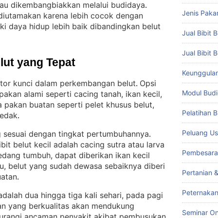
 atau dikembangbiakkan melalui budidaya
. 
Jenis Paka
h diutamakan karena lebih cocok dengan
ki daya hidup lebih baik dibandingkan belut
Jual Bibit B
Jual Bibit 
lut yang Tepat
Keunggulan 
ktor kunci dalam perkembangan belut
Opsi
. 
Modul Budi
pakan alami seperti cacing tanah, ikan kecil,
 pakan buatan seperti pelet khusus belut,
Pelatihan 
dedak
.
Peluang Us
 sesuai dengan tingkat pertumbuhannya
. 
t belut kecil adalah cacing sutra atau larva
Pembesara
edang tumbuh, dapat diberikan ikan kecil
u, belut yang sudah dewasa sebaiknya diberi
Pertanian 
uatan
.
Peternakan
dalah dua hingga tiga kali sehari, pada pagi
n yang berkualitas akan mendukung
Seminar On
urangi ancaman penyakit akibat pembusukan