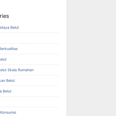
ries
idaya Belut
 Berkualitas
elut
elut Skala Rumahan
kan Belut
a Belut
t Konsumsi