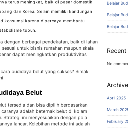
nya terus meningkat, baik di pasar domestik
Belajar Bud
epang dan Korea
Selain memiliki kandungan
.
Belajar Bu
ing dikonsumsi karena dipercaya membantu
Belajar Bu
etabolisme tubuh
.
la dengan berbagai pendekatan, baik di lahan
 sesuai untuk bisnis rumahan maupun skala
Recent
benar dapat meningkatkan produktivitas
No commen
 cara budidaya belut yang sukses? Simak
ni
Archiv
udidaya Belut
April 2025
t tersedia dan bisa dipilih berdasarkan
March 202
u caranya adalah beternak belut di kolam
n
Strategi ini menyesuaikan dengan pola
. 
February 2
annya lancar
Kelebihan metode ini adalah
. 