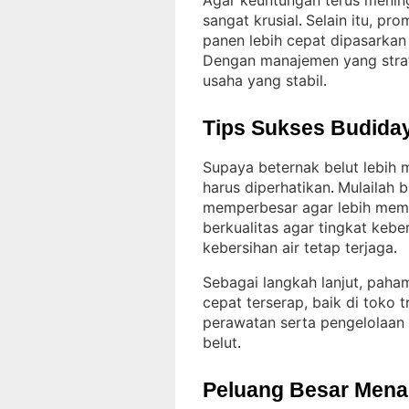
Agar keuntungan terus mening
sangat krusial
Selain itu, pr
. 
panen lebih cepat dipasarka
Dengan manajemen yang strat
usaha yang stabil
.
Tips Sukses Budiday
Supaya beternak belut lebih
harus diperhatikan
Mulailah b
. 
memperbesar agar lebih mem
berkualitas agar tingkat keber
kebersihan air tetap terjaga
.
Sebagai langkah lanjut, paha
cepat terserap, baik di toko 
perawatan serta pengelolaan 
belut
.
Peluang Besar Menant