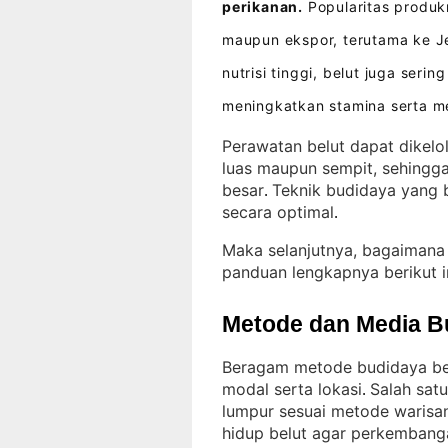
perikanan.
Popularitas produk
maupun ekspor, terutama ke J
nutrisi tinggi, belut juga ser
meningkatkan stamina serta m
Perawatan belut dapat dikelo
luas maupun sempit, sehingga
besar
Teknik budidaya yang 
. 
secara optimal
.
Maka selanjutnya, bagaimana
panduan lengkapnya berikut i
Metode dan Media B
Beragam metode budidaya belu
modal serta lokasi
Salah sat
. 
lumpur sesuai metode warisa
hidup belut agar perkembang