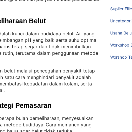
Suplier Fill
liharaan Belut
Uncategor
Usaha Belu
alah kunci dalam budidaya belut
Air yang
. 
seimbangan pH yang baik serta suhu optimal
Workshop B
harus tetap segar dan tidak menimbulkan
ara rutin, terutama dalam penggunaan metode
Worshop Te
an belut melalui pencegahan penyakit tetap
ah satu cara menghindari penyakit adalah
 membatasi kepadatan dalam kolam, serta
ai
.
ategi Pemasaran
eberapa bulan pemeliharaan, menyesuaikan
rta metode budidaya
Cara memanen yang
. 
g halus agar belut tidak terluka
.