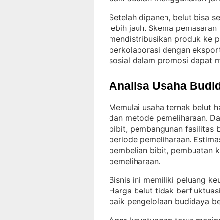
Setelah dipanen, belut bisa s
lebih jauh
Skema pemasaran y
. 
mendistribusikan produk ke pa
berkolaborasi dengan eksport
sosial dalam promosi dapat 
Analisa Usaha Budid
Memulai usaha ternak belut h
dan metode pemeliharaan
Da
. 
bibit, pembangunan fasilitas
periode pemeliharaan
Estima
. 
pembelian bibit, pembuatan k
pemeliharaan
.
Bisnis ini memiliki peluang ke
Harga belut tidak berfluktuas
baik pengelolaan budidaya be