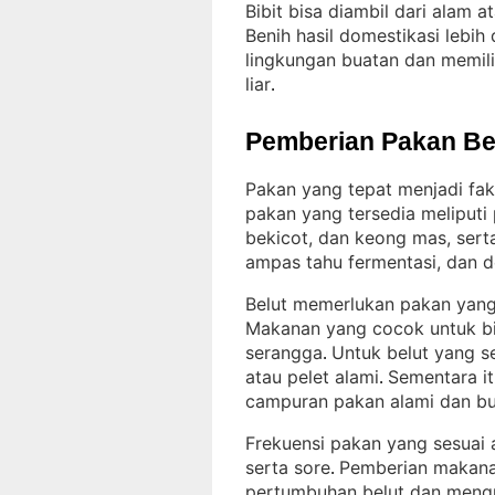
Bibit bisa diambil dari alam
Benih hasil domestikasi lebi
lingkungan buatan dan memili
liar
.
Pemberian Pakan Be
Pakan yang tepat menjadi fa
pakan yang tersedia meliputi 
bekicot, dan keong mas, serta
ampas tahu fermentasi, dan 
Belut memerlukan pakan yang
Makanan yang cocok untuk bibi
serangga
Untuk belut yang s
. 
atau pelet alami
Sementara it
. 
campuran pakan alami dan b
Frekuensi pakan yang sesuai a
serta sore
Pemberian makana
. 
pertumbuhan belut dan meng