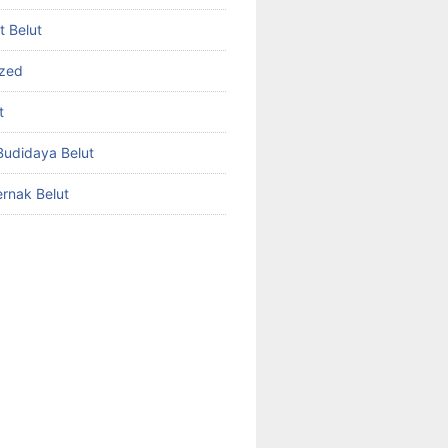
et Belut
ized
t
udidaya Belut
rnak Belut