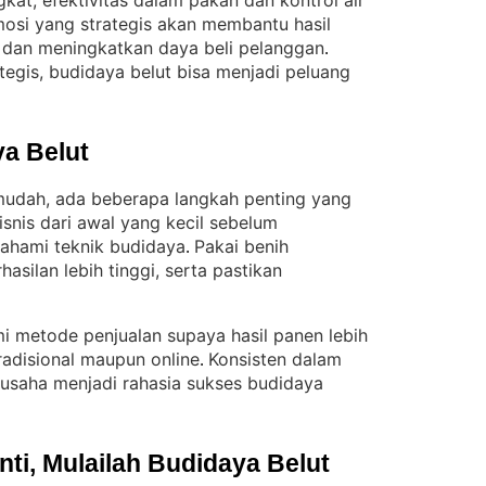
kat, efektivitas dalam pakan dan kontrol air
omosi yang strategis akan membantu hasil
n dan meningkatkan daya beli pelanggan
. 
egis, budidaya belut bisa menjadi peluang
a Belut
 mudah, ada beberapa langkah penting yang
isnis dari awal yang kecil sebelum
ahami teknik budidaya
Pakai benih
. 
hasilan lebih tinggi, serta pastikan
mi metode penjualan supaya hasil panen lebih
tradisional maupun online
Konsisten dalam
. 
usaha menjadi rahasia sukses budidaya
i, Mulailah Budidaya Belut 