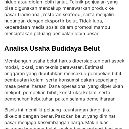
hidup atau diolah lebih lanjut
Teknik penjualan yang
. 
bisa digunakan mencakup menawarkan produk ke
pasar tradisional, restoran seafood, serta menjalin
hubungan dengan eksportir belut
Tidak lupa,
. 
keberadaan media sosial dalam promosi mampu
menciptakan peluang penjualan lebih besar
.
Analisa Usaha Budidaya Belut
Membangun usaha belut harus dipersiapkan dari aspek
modal, lokasi, dan teknis perawatan
Estimasi
. 
anggaran yang dibutuhkan mencakup pembelian bibit,
pembuatan kolam, serta konsumsi pakan sepanjang
masa pemeliharaan
Dana operasional yang diperlukan
. 
meliputi pembelian bibit, konstruksi kolam, serta
pemenuhan kebutuhan pakan selama pemeliharaan
.
Bisnis ini memiliki peluang keuntungan tinggi jika
dikelola dengan benar
Pasokan belut yang diminati
. 
pasar menjaga keseimbangan harga
Makin luas
. 
cakupan budidaya belut, makin besar potensi hasilnya