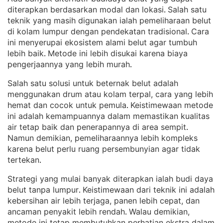
diterapkan berdasarkan modal dan lokasi
Salah satu
. 
teknik yang masih digunakan ialah pemeliharaan belut
di kolam lumpur dengan pendekatan tradisional
Cara
. 
ini menyerupai ekosistem alami belut agar tumbuh
lebih baik
Metode ini lebih disukai karena biaya
. 
pengerjaannya yang lebih murah
.
Salah satu solusi untuk beternak belut adalah
menggunakan drum atau kolam terpal, cara yang lebih
hemat dan cocok untuk pemula
Keistimewaan metode
. 
ini adalah kemampuannya dalam memastikan kualitas
air tetap baik dan penerapannya di area sempit
. 
Namun demikian, pemeliharaannya lebih kompleks
karena belut perlu ruang persembunyian agar tidak
tertekan
.
Strategi yang mulai banyak diterapkan ialah budi daya
belut tanpa lumpur
Keistimewaan dari teknik ini adalah
. 
kebersihan air lebih terjaga, panen lebih cepat, dan
ancaman penyakit lebih rendah
Walau demikian,
. 
metode ini tetap membutuhkan perhatian ekstra dalam