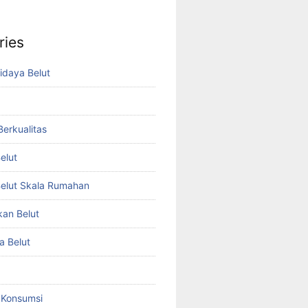
ries
idaya Belut
 Berkualitas
elut
elut Skala Rumahan
kan Belut
a Belut
t Konsumsi