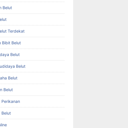
n Belut
elut
Belut Terdekat
Bibit Belut
daya Belut
Budidaya Belut
aha Belut
n Belut
& Perikanan
 Belut
line