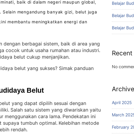
inati, baik di dalam negeri maupun global,
Belajar Bud
Selain mengandung banyak gizi, belut juga
.
Belajar Bu
akini membantu meningkatkan energi dan
Belajar Bu
n dengan berbagai sistem, baik di area yang
ga cocok untuk usaha rumahan atau industri
. 
Recent
idaya belut cukup menjanjikan
.
No commen
didaya belut yang sukses? Simak panduan
Archiv
udidaya Belut
April 2025
elut yang dapat dipilih sesuai dengan
liki
Salah satu sistem yang diwariskan yaitu
. 
March 202
pur menggunakan cara lama
Pendekatan ini
. 
ut supaya tumbuh optimal
Kelebihan metode
. 
February 2
lebih rendah
.