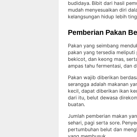
budidaya
Bibit dari hasil pe
. 
mudah menyesuaikan diri dal
kelangsungan hidup lebih ting
Pemberian Pakan Be
Pakan yang seimbang menduk
pakan yang tersedia meliputi 
bekicot, dan keong mas, serta
ampas tahu fermentasi, dan 
Pakan wajib diberikan berdas
serangga adalah makanan yang
kecil, dapat diberikan ikan ke
dari itu, belut dewasa direko
buatan
.
Jumlah pemberian makan yang 
sehari, pagi serta sore
Penye
. 
pertumbuhan belut dan mengh
yang membusuk
.