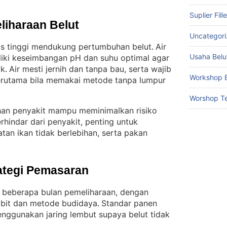
Suplier Fill
liharaan Belut
Uncategor
tas tinggi mendukung pertumbuhan belut
Air
. 
Usaha Belu
liki keseimbangan pH dan suhu optimal agar
ik
Air mesti jernih dan tanpa bau, serta wajib
. 
Workshop B
 terutama bila memakai metode tanpa lumpur
Worshop Te
han penyakit mampu meminimalkan risiko
rhindar dari penyakit, penting untuk
tan ikan tidak berlebihan, serta pakan
ategi Pemasaran
h beberapa bulan pemeliharaan, dengan
bit dan metode budidaya
Standar panen
. 
nggunakan jaring lembut supaya belut tidak