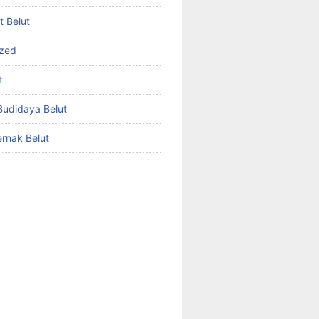
et Belut
ized
t
udidaya Belut
rnak Belut