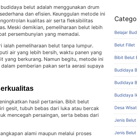
m budidaya belut adalah menggunakan drum
 sederhana dan efisien
Keunggulan metode ini
. 
Catego
ontrolan kualitas air serta fleksibilitas
as
Meski demikian, pemeliharaan belut lebih
. 
Belajar Bud
pat persembunyian yang memadai
.
Belut Fillet
i ialah pemeliharaan belut tanpa lumpur
. 
uti air yang lebih bersih, waktu panen yang
Bibit Belut
kit yang berkurang
Namun begitu, metode ini
. 
 dalam pemberian pakan serta aerasi supaya
Budidaya B
Budidaya B
Berkualitas
Budidaya I
eningkatkan hasil pertanian
Bibit belut
. 
Desa Wisat
iri gesit, tubuh bebas dari luka atau bercak
tuk mencegah persaingan, serta bebas dari
Jenis Belut
Jenis Belu
l tangkapan alami maupun melalui proses