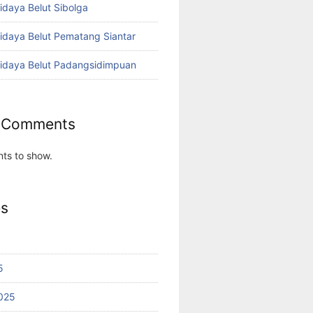
idaya Belut Sibolga
didaya Belut Pematang Siantar
didaya Belut Padangsidimpuan
 Comments
ts to show.
es
5
025