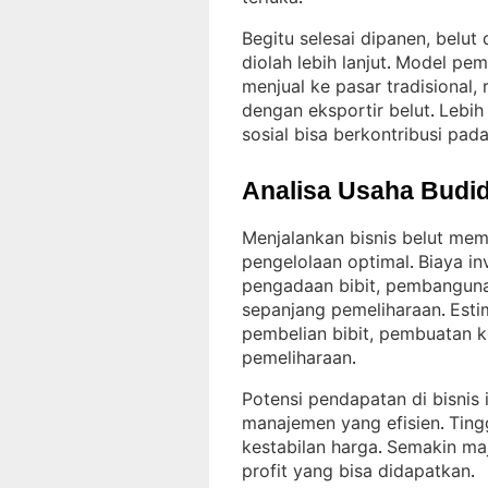
Begitu selesai dipanen, belut
diolah lebih lanjut
Model pema
. 
menjual ke pasar tradisional, 
dengan eksportir belut
Lebih 
. 
sosial bisa berkontribusi pad
Analisa Usaha Budid
Menjalankan bisnis belut mem
pengelolaan optimal
Biaya in
. 
pengadaan bibit, pembanguna
sepanjang pemeliharaan
Esti
. 
pembelian bibit, pembuatan 
pemeliharaan
.
Potensi pendapatan di bisnis 
manajemen yang efisien
Ting
. 
kestabilan harga
Semakin maju
. 
profit yang bisa didapatkan
.