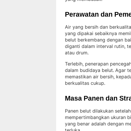
Perawatan dan Peme
Air yang bersih dan berkuali
yang dipakai sebaiknya memi
belut berkembang dengan ba
diganti dalam interval rutin,
atau drum
.
Terlebih, penerapan pencega
dalam budidaya belut
Agar te
. 
memastikan air bersih, kepada
berkualitas cukup
.
Masa Panen dan Str
Panen belut dilakukan setela
mempertimbangkan ukuran bi
yang benar adalah dengan me
terluka
.