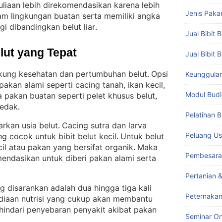
muliaan lebih direkomendasikan karena lebih
Jenis Paka
am lingkungan buatan serta memiliki angka
gi dibandingkan belut liar
.
Jual Bibit B
lut yang Tepat
Jual Bibit 
ung kesehatan dan pertumbuhan belut
Opsi
Keunggulan 
. 
pakan alami seperti cacing tanah, ikan kecil,
Modul Budi
 pakan buatan seperti pelet khusus belut,
dedak
.
Pelatihan 
arkan usia belut
Cacing sutra dan larva
. 
Peluang Us
 cocok untuk bibit belut kecil
Untuk belut
. 
cil atau pakan yang bersifat organik
Maka
. 
Pembesara
mendasikan untuk diberi pakan alami serta
Pertanian 
disarankan adalah dua hingga tiga kali
Peternakan
diaan nutrisi yang cukup akan membantu
indari penyebaran penyakit akibat pakan
Seminar On