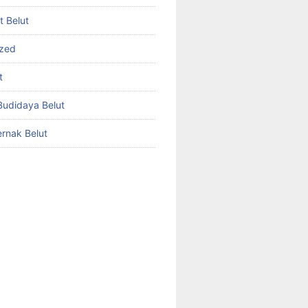
et Belut
ized
t
udidaya Belut
rnak Belut