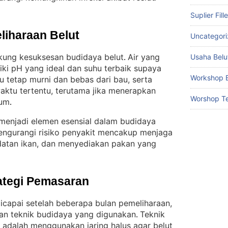
Suplier Fill
liharaan Belut
Uncategor
kung kesuksesan budidaya belut
Air yang
Usaha Belu
. 
iki pH yang ideal dan suhu terbaik supaya
Workshop B
lu tetap murni dan bebas dari bau, serta
aktu tertentu, terutama jika menerapkan
Worshop Te
rum
.
menjadi elemen esensial dalam budidaya
engurangi risiko penyakit mencakup menjaga
adatan ikan, dan menyediakan pakan yang
ategi Pemasaran
capai setelah beberapa bulan pemeliharaan,
dan teknik budidaya yang digunakan
Teknik
. 
adalah menggunakan jaring halus agar belut