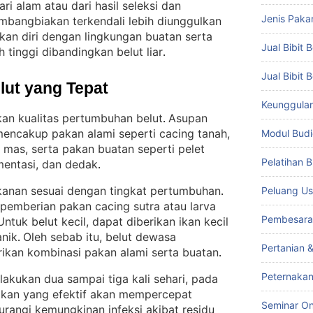
ri alam atau dari hasil seleksi dan
Jenis Paka
mbangbiakan terkendali lebih diunggulkan
kan diri dengan lingkungan buatan serta
Jual Bibit B
 tinggi dibandingkan belut liar
.
Jual Bibit 
lut yang Tepat
Keunggulan 
n kualitas pertumbuhan belut
Asupan
. 
encakup pakan alami seperti cacing tanah,
Modul Budi
g mas, serta pakan buatan seperti pelet
Pelatihan 
mentasi, dan dedak
.
anan sesuai dengan tingkat pertumbuhan
Peluang Us
. 
 pemberian pakan cacing sutra atau larva
Pembesara
Untuk belut kecil, dapat diberikan ikan kecil
anik
Oleh sebab itu, belut dewasa
. 
Pertanian 
ikan kombinasi pakan alami serta buatan
.
Peternakan
lakukan dua sampai tiga kali sehari, pada
kan yang efektif akan mempercepat
Seminar On
rangi kemungkinan infeksi akibat residu