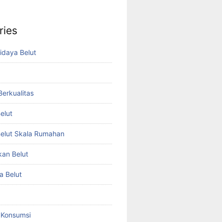
ries
idaya Belut
 Berkualitas
elut
elut Skala Rumahan
kan Belut
a Belut
t Konsumsi