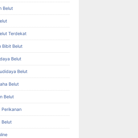
n Belut
elut
Belut Terdekat
Bibit Belut
daya Belut
Budidaya Belut
aha Belut
n Belut
& Perikanan
 Belut
line