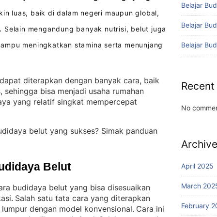
Belajar Bud
in luas, baik di dalam negeri maupun global,
Belajar Bu
Selain mengandung banyak nutrisi, belut juga
.
Belajar Bu
mampu meningkatkan stamina serta menunjang
 dapat diterapkan dengan banyak cara, baik
Recent
s, sehingga bisa menjadi usaha rumahan
aya yang relatif singkat mempercepat
No commen
udidaya belut yang sukses? Simak panduan
Archiv
udidaya Belut
April 2025
March 202
cara budidaya belut yang bisa disesuaikan
asi
Salah satu tata cara yang diterapkan
. 
February 2
m lumpur dengan model konvensional
Cara ini
. 