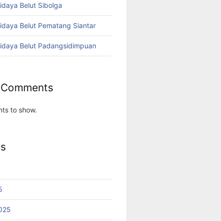
idaya Belut Sibolga
didaya Belut Pematang Siantar
didaya Belut Padangsidimpuan
 Comments
ts to show.
es
5
025