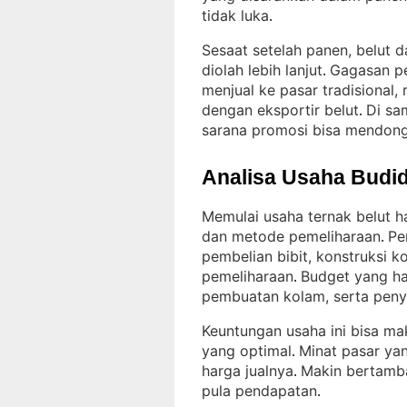
tidak luka
.
Sesaat setelah panen, belut 
diolah lebih lanjut
Gagasan p
. 
menjual ke pasar tradisional,
dengan eksportir belut
Di sa
. 
sarana promosi bisa mendong
Analisa Usaha Budid
Memulai usaha ternak belut h
dan metode pemeliharaan
Pe
. 
pembelian bibit, konstruksi 
pemeliharaan
Budget yang ha
. 
pembuatan kolam, serta pen
Keuntungan usaha ini bisa ma
yang optimal
Minat pasar ya
. 
harga jualnya
Makin bertamba
. 
pula pendapatan
.