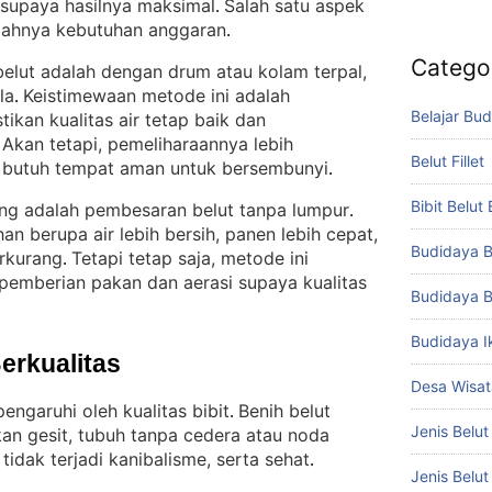
t supaya hasilnya maksimal
Salah satu aspek
. 
ndahnya kebutuhan anggaran
.
Catego
elut adalah dengan drum atau kolam terpal,
la
Keistimewaan metode ini adalah
. 
Belajar Bud
an kualitas air tetap baik dan
Akan tetapi, pemeliharaannya lebih
 
Belut Fillet
 butuh tempat aman untuk bersembunyi
.
Bibit Belut
g adalah pembesaran belut tanpa lumpur
. 
an berupa air lebih bersih, panen lebih cepat,
Budidaya B
erkurang
Tetapi tetap saja, metode ini
. 
pemberian pakan dan aerasi supaya kualitas
Budidaya B
Budidaya I
Berkualitas
Desa Wisat
engaruhi oleh kualitas bibit
Benih belut
. 
Jenis Belut
kan gesit, tubuh tanpa cedera atau noda
tidak terjadi kanibalisme, serta sehat
.
Jenis Belu