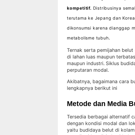
kompetitif.
Distribusinya semak
terutama ke Jepang dan Korea
dikonsumsi karena dianggap 
metabolisme tubuh
.
Ternak serta pemijahan belut
di lahan luas maupun terbata
maupun industri
Siklus budid
. 
perputaran modal
.
Akibatnya, bagaimana cara b
lengkapnya berikut ini
Metode dan Media B
Tersedia berbagai alternatif 
dengan kondisi modal dan lok
yaitu budidaya belut di kola