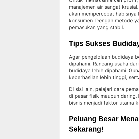
Untuk memaksimalkan profit,
manajemen air sangat krusial
.
akan mempercepat habisnya h
konsumen
Dengan metode yan
. 
pemasukan yang stabil
.
Tips Sukses Budiday
Agar pengelolaan budidaya be
dipahami
Rancang usaha dari
. 
budidaya lebih dipahami
Guna
. 
keberhasilan lebih tinggi, sert
Di sisi lain, pelajari cara pe
di pasar fisik maupun daring
. 
bisnis menjadi faktor utama k
Peluang Besar Menant
Sekarang!