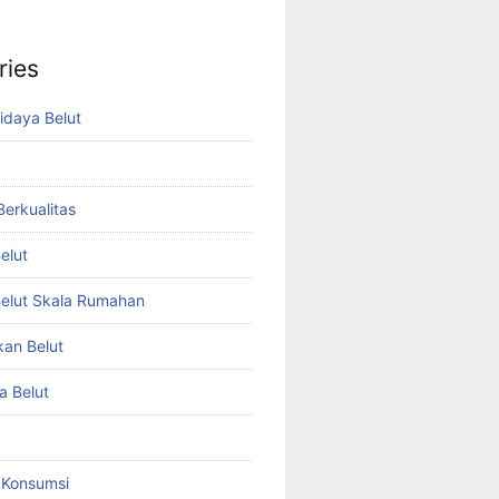
ries
idaya Belut
 Berkualitas
elut
elut Skala Rumahan
kan Belut
a Belut
t Konsumsi