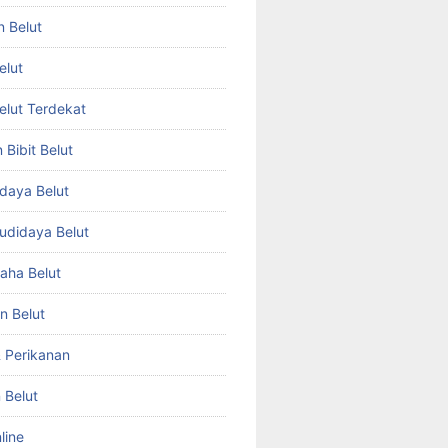
n Belut
elut
Belut Terdekat
Bibit Belut
daya Belut
Budidaya Belut
aha Belut
n Belut
& Perikanan
 Belut
line