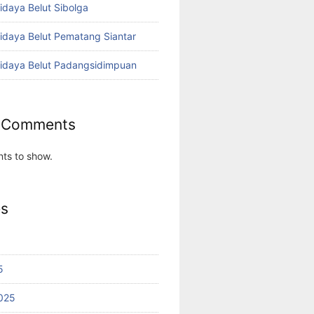
idaya Belut Sibolga
didaya Belut Pematang Siantar
didaya Belut Padangsidimpuan
 Comments
ts to show.
es
5
025