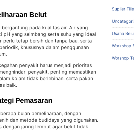
Suplier Fill
liharaan Belut
Uncategor
 bergantung pada kualitas air
Air yang
. 
Usaha Belu
i pH yang seimbang serta suhu yang ideal
r perlu tetap bersih dan tanpa bau, serta
Workshop B
 periodik, khususnya dalam penggunaan
rum
.
Worshop Te
cegahan penyakit harus menjadi prioritas
menghindari penyakit, penting memastikan
 dalam kolam tidak berlebihan, serta pakan
tas baik
.
ategi Pemasaran
eberapa bulan pemeliharaan, dengan
nih dan metode budidaya yang digunakan
. 
 dengan jaring lembut agar belut tidak