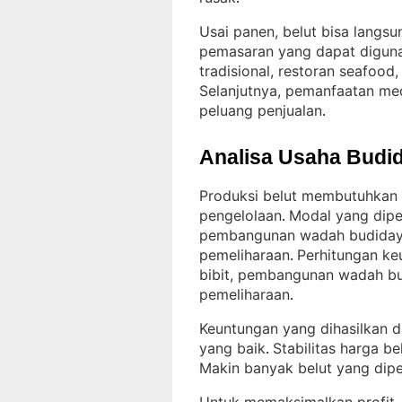
Usai panen, belut bisa langsun
pemasaran yang dapat digun
tradisional, restoran seafood,
Selanjutnya, pemanfaatan me
peluang penjualan
.
Analisa Usaha Budid
Produksi belut membutuhkan k
pengelolaan
Modal yang diper
. 
pembangunan wadah budidaya
pemeliharaan
Perhitungan ke
. 
bibit, pembangunan wadah bu
pemeliharaan
.
Keuntungan yang dihasilkan da
yang baik
Stabilitas harga b
. 
Makin banyak belut yang dipe