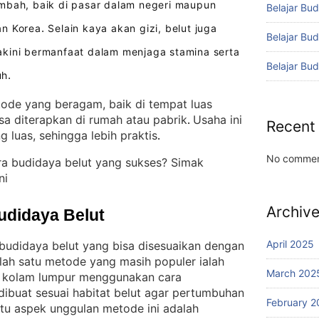
mbah, baik di pasar dalam negeri maupun
Belajar Bud
an Korea
Selain kaya akan gizi, belut juga
.
Belajar Bu
akini bermanfaat dalam menjaga stamina serta
Belajar Bu
uh
.
ode yang beragam, baik di tempat luas
sa diterapkan di rumah atau pabrik
Usaha ini
. 
Recent
 luas, sehingga lebih praktis
.
No commen
ra budidaya belut yang sukses? Simak
ni
Archiv
udidaya Belut
April 2025
budidaya belut yang bisa disesuaikan dengan
lah satu metode yang masih populer ialah
March 202
 kolam lumpur menggunakan cara
dibuat sesuai habitat belut agar pertumbuhan
February 2
atu aspek unggulan metode ini adalah