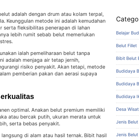
elut adalah dengan drum atau kolam terpal,
Catego
la
Keunggulan metode ini adalah kemudahan
. 
 serta fleksibilitas penerapan di lahan
Belajar Bud
nnya lebih rumit sebab belut memerlukan
stres
.
Belut Fillet
unakan ialah pemeliharaan belut tanpa
Bibit Belut
i adalah menjaga air tetap jernih,
urangi risiko penyakit
Akan tetapi, metode
. 
Budidaya B
dalam pemberian pakan dan aerasi supaya
Budidaya B
Berkualitas
Budidaya I
Desa Wisat
anen optimal
Anakan belut premium memiliki
. 
 luka atau bercak putih, ukuran merata untuk
Jenis Belut
bih, serta bebas penyakit
.
Jenis Belu
 langsung di alam atau hasil ternak
Bibit hasil
. 