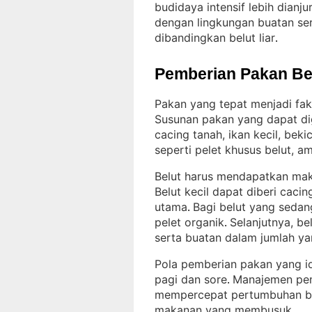
budidaya intensif lebih dianj
dengan lingkungan buatan ser
dibandingkan belut liar
.
Pemberian Pakan Be
Pakan yang tepat menjadi fa
Susunan pakan yang dapat dig
cacing tanah, ikan kecil, bek
seperti pelet khusus belut, a
Belut harus mendapatkan mak
Belut kecil dapat diberi caci
utama
Bagi belut yang sedang
. 
pelet organik
Selanjutnya, b
. 
serta buatan dalam jumlah y
Pola pemberian pakan yang ide
pagi dan sore
Manajemen pem
. 
mempercepat pertumbuhan belu
makanan yang membusuk
.