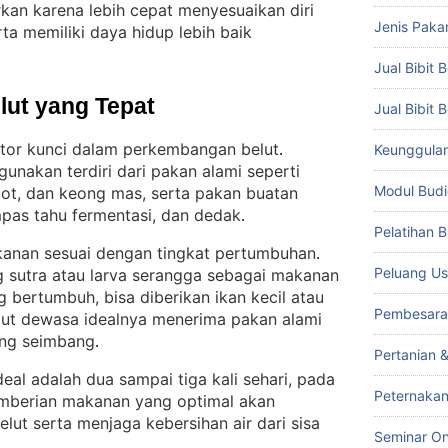
urkan karena lebih cepat menyesuaikan diri
Jenis Paka
ta memiliki daya hidup lebih baik
Jual Bibit B
lut yang Tepat
Jual Bibit 
ktor kunci dalam perkembangan belut
Keunggulan 
. 
unakan terdiri dari pakan alami seperti
Modul Budi
icot, dan keong mas, serta pakan buatan
mpas tahu fermentasi, dan dedak
.
Pelatihan 
anan sesuai dengan tingkat pertumbuhan
. 
Peluang Us
ng sutra atau larva serangga sebagai makanan
 bertumbuh, bisa diberikan ikan kecil atau
Pembesara
elut dewasa idealnya menerima pakan alami
ang seimbang
.
Pertanian 
al adalah dua sampai tiga kali sehari, pada
Peternakan
berian makanan yang optimal akan
t serta menjaga kebersihan air dari sisa
Seminar On