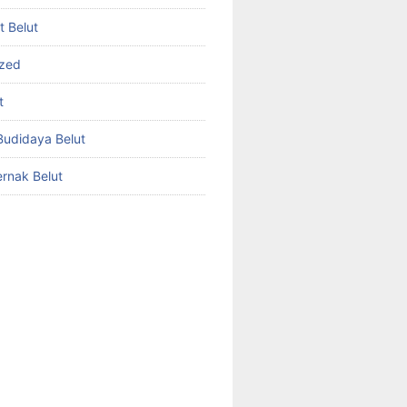
et Belut
ized
t
udidaya Belut
rnak Belut