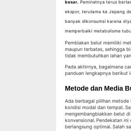
besar.
Peminatnya terus berta
ekspor, terutama ke Jepang d
banyak dikonsumsi karena diy
memperbaiki metabolisme tub
Pembiakan belut memiliki met
maupun terbatas, sehingga bi
tidak membutuhkan lahan yang
Pada akhirnya, bagaimana ca
panduan lengkapnya berikut i
Metode dan Media B
Ada berbagai pilihan metode 
kondisi modal dan tempat
Sa
. 
mengembangbiakkan belut di
konvensional
Pendekatan ini 
. 
berlangsung optimal
Salah s
. 