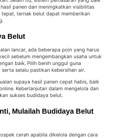
ukan
Selain itu, sistem pemasaran yang baik
. 
asil panen dan meningkatkan visibilitas
tepat, ternak belut dapat memberikan
g
.
a Belut
jalan lancar, ada beberapa poin yang harus
h kecil sebelum mengembangkan usaha untuk
engan baik
Pilih benih unggul guna
. 
 serta selalu pastikan kebersihan air
.
jualan supaya hasil panen cepat habis, baik
online
Keberlanjutan dalam mengelola dan
. 
kan sukses budidaya belut
.
i, Mulailah Budidaya Belut 
prospek cerah apabila dikelola dengan cara