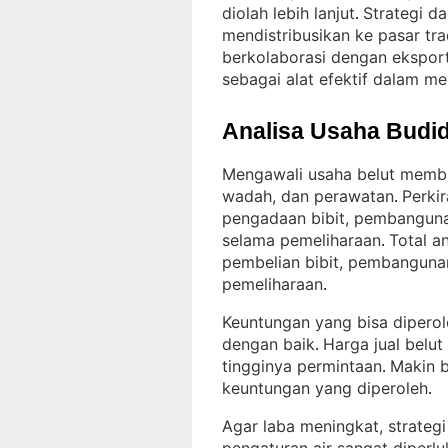
diolah lebih lanjut
Strategi d
. 
mendistribusikan ke pasar tra
berkolaborasi dengan eksport
sebagai alat efektif dalam 
Analisa Usaha Budid
Mengawali usaha belut membu
wadah, dan perawatan
Perki
. 
pengadaan bibit, pembangun
selama pemeliharaan
Total a
. 
pembelian bibit, pembanguna
pemeliharaan
.
Keuntungan yang bisa diperoleh
dengan baik
Harga jual belut
. 
tingginya permintaan
Makin b
. 
keuntungan yang diperoleh
.
Agar laba meningkat, strateg