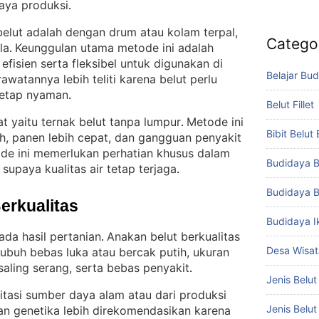
aya produksi
.
elut adalah dengan drum atau kolam terpal,
Catego
la
Keunggulan utama metode ini adalah
. 
 efisien serta fleksibel untuk digunakan di
Belajar Bud
watannya lebih teliti karena belut perlu
tetap nyaman
.
Belut Fillet
t yaitu ternak belut tanpa lumpur
Metode ini
. 
Bibit Belut
h, panen lebih cepat, dan gangguan penyakit
e ini memerlukan perhatian khusus dalam
Budidaya B
supaya kualitas air tetap terjaga
.
Budidaya B
Berkualitas
Budidaya I
da hasil pertanian
Anakan belut berkualitas
. 
Desa Wisat
 tubuh bebas luka atau bercak putih, ukuran
aling serang, serta bebas penyakit
.
Jenis Belut
oitasi sumber daya alam atau dari produksi
Jenis Belu
aan genetika lebih direkomendasikan karena