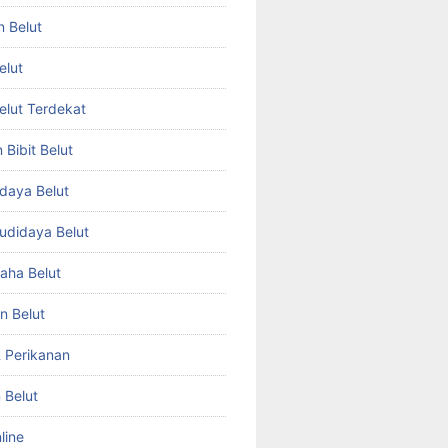
n Belut
elut
Belut Terdekat
Bibit Belut
daya Belut
Budidaya Belut
aha Belut
n Belut
& Perikanan
 Belut
line