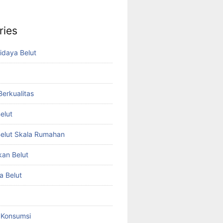
ries
idaya Belut
 Berkualitas
elut
elut Skala Rumahan
kan Belut
a Belut
t Konsumsi