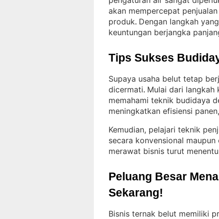
pengaturan air sangat diperl
akan mempercepat penjualan h
produk
Dengan langkah yang 
. 
keuntungan berjangka panjan
Tips Sukses Budiday
Supaya usaha belut tetap ber
dicermati
Mulai dari langka
. 
memahami teknik budidaya d
meningkatkan efisiensi panen,
Kemudian, pelajari teknik pen
secara konvensional maupun 
merawat bisnis turut menentu
Peluang Besar Menant
Sekarang!
Bisnis ternak belut memiliki 