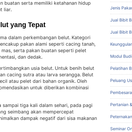
an buatan serta memiliki ketahanan hidup
Jenis Paka
 liar
.
Jual Bibit B
lut yang Tepat
Jual Bibit 
tama dalam perkembangan belut
Kategori
. 
encakup pakan alami seperti cacing tanah,
Keunggulan 
g mas, serta pakan buatan seperti pelet
Modul Budi
mentasi, dan dedak
.
rtimbangkan usia belut
Untuk benih belut
Pelatihan 
. 
kan cacing sutra atau larva serangga
Belut
. 
Peluang Us
ecil atau pelet dari bahan organik
Oleh
. 
komendasikan untuk diberikan kombinasi
Pembesara
Pertanian 
 sampai tiga kali dalam sehari, pada pagi
ang seimbang akan mempercepat
Peternakan
imalkan dampak negatif dari sisa makanan
Seminar On