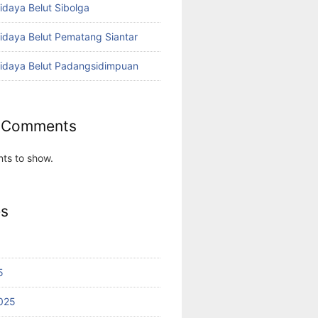
idaya Belut Sibolga
didaya Belut Pematang Siantar
didaya Belut Padangsidimpuan
 Comments
ts to show.
es
5
025