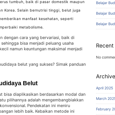
erus tumbuh, baik di pasar domestik maupun
Belajar Bud
an Korea
Selain bernutrisi tinggi, belut juga
.
Belajar Bu
memberikan manfaat kesehatan, seperti
Belajar Bu
mperbaiki metabolisme
.
n dengan cara yang bervariasi, baik di
 sehingga bisa menjadi peluang usaha
Recent
kecil namun keuntungan maksimal menjadi
No commen
 budidaya belut yang sukses? Simak panduan
Archiv
udidaya Belut
April 2025
ut bisa diaplikasikan berdasarkan modal dan
March 202
satu pilihannya adalah mengembangbiakkan
 konvensional
Pendekatan ini meniru
. 
February 2
angan lebih baik
Kebaikan metode ini
. 