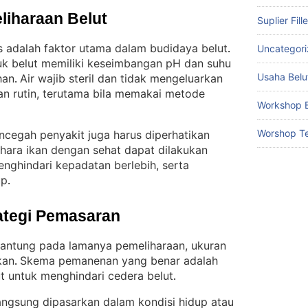
liharaan Belut
Suplier Fill
as adalah faktor utama dalam budidaya belut
Uncategor
. 
uk belut memiliki keseimbangan pH dan suhu
Usaha Belu
han
Air wajib steril dan tidak mengeluarkan
. 
gan rutin, terutama bila memakai metode
Workshop B
Worshop Te
cegah penyakit juga harus diperhatikan
hara ikan dengan sehat dapat dilakukan
enghindari kepadatan berlebih, serta
up
.
ategi Pemasaran
antung pada lamanya pemeliharaan, ukuran
kan
Skema pemanenan yang benar adalah
. 
t untuk menghindari cedera belut
.
langsung dipasarkan dalam kondisi hidup atau