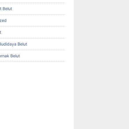
et Belut
ized
t
udidaya Belut
rnak Belut