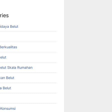
ries
idaya Belut
 Berkualitas
elut
elut Skala Rumahan
kan Belut
a Belut
t Konsumsi