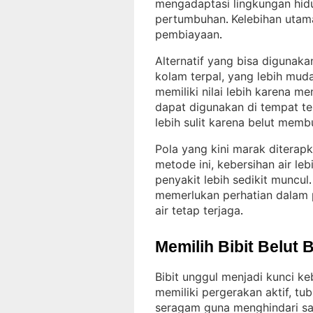
mengadaptasi lingkungan hid
pertumbuhan
Kelebihan utam
. 
pembiayaan
.
Alternatif yang bisa digunak
kolam terpal, yang lebih mud
memiliki nilai lebih karena 
dapat digunakan di tempat te
lebih sulit karena belut mem
Pola yang kini marak diterapk
metode ini, kebersihan air leb
penyakit lebih sedikit muncul
.
memerlukan perhatian dalam p
air tetap terjaga
.
Memilih Bibit Belut 
Bibit unggul menjadi kunci ke
memiliki pergerakan aktif, tu
seragam guna menghindari sal