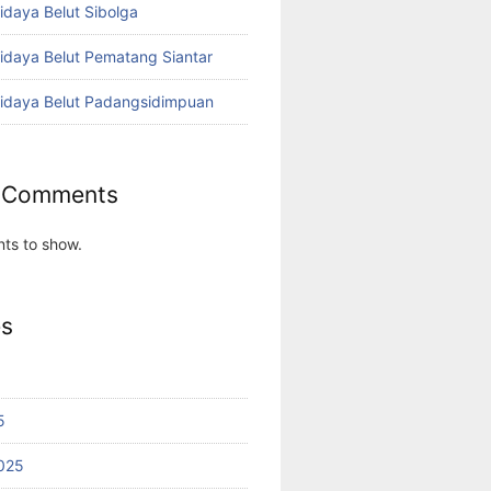
idaya Belut Sibolga
didaya Belut Pematang Siantar
didaya Belut Padangsidimpuan
 Comments
ts to show.
es
5
025