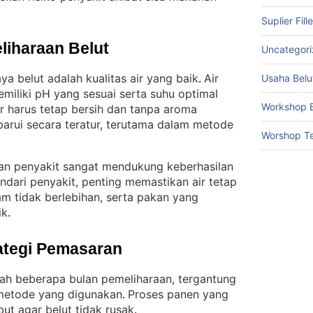
Suplier Fill
liharaan Belut
Uncategor
a belut adalah kualitas air yang baik
Air
Usaha Belu
. 
miliki pH yang sesuai serta suhu optimal
Workshop B
ir harus tetap bersih dan tanpa aroma
barui secara teratur, terutama dalam metode
Worshop Te
han penyakit sangat mendukung keberhasilan
dari penyakit, penting memastikan air tetap
am tidak berlebihan, serta pakan yang
ik
.
ategi Pemasaran
elah beberapa bulan pemeliharaan, tergantung
metode yang digunakan
Proses panen yang
. 
but agar belut tidak rusak
.