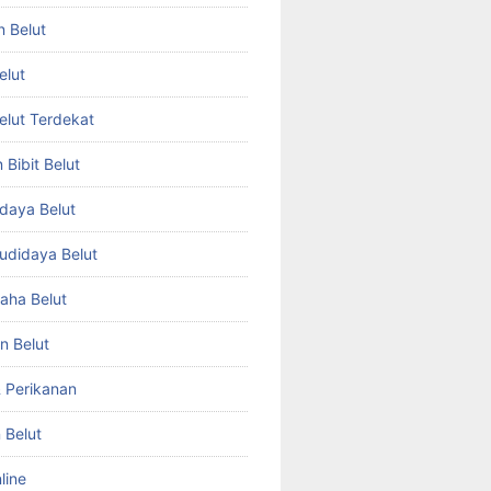
n Belut
elut
Belut Terdekat
Bibit Belut
daya Belut
Budidaya Belut
aha Belut
n Belut
& Perikanan
 Belut
line