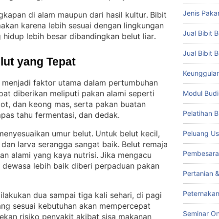
Jenis Paka
ngkapan di alam maupun dari hasil kultur
Bibit
. 
makan karena lebih sesuai dengan lingkungan
Jual Bibit B
 hidup lebih besar dibandingkan belut liar
.
Jual Bibit 
lut yang Tepat
Keunggulan 
 menjadi faktor utama dalam pertumbuhan
at diberikan meliputi pakan alami seperti
Modul Budi
icot, dan keong mas, serta pakan buatan
Pelatihan 
mpas tahu fermentasi, dan dedak
.
menyesuaikan umur belut
Untuk belut kecil,
Peluang Us
. 
 dan larva serangga sangat baik
Belut remaja
. 
Pembesara
kan alami yang kaya nutrisi
Jika mengacu
. 
h dewasa lebih baik diberi perpaduan pakan
Pertanian 
Peternakan
akukan dua sampai tiga kali sehari, di pagi
ang sesuai kebutuhan akan mempercepat
Seminar On
kan risiko penyakit akibat sisa makanan