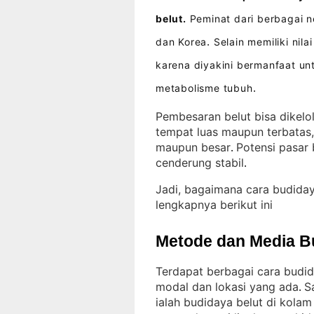
belut.
Peminat dari berbagai n
dan Korea
Selain memiliki nila
.
karena diyakini bermanfaat u
metabolisme tubuh
.
Pembesaran belut bisa dikelo
tempat luas maupun terbatas
maupun besar
Potensi pasar
. 
cenderung stabil
.
Jadi, bagaimana cara budida
lengkapnya berikut ini
Metode dan Media B
Terdapat berbagai cara budi
modal dan lokasi yang ada
S
. 
ialah budidaya belut di kola