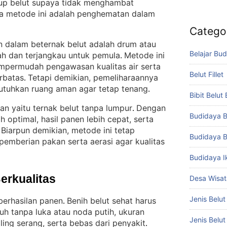
up belut supaya tidak menghambat
a metode ini adalah penghematan dalam
Catego
an dalam beternak belut adalah drum atau
Belajar Bud
ah dan terjangkau untuk pemula
Metode ini
. 
mempermudah pengawasan kualitas air serta
Belut Fillet
rbatas
Tetapi demikian, pemeliharaannya
. 
butuhkan ruang aman agar tetap tenang
.
Bibit Belut
an yaitu ternak belut tanpa lumpur
Dengan
. 
Budidaya B
ih optimal, hasil panen lebih cepat, serta
Biarpun demikian, metode ini tetap
 
Budidaya B
emberian pakan serta aerasi agar kualitas
Budidaya I
Berkualitas
Desa Wisat
Jenis Belut
berhasilan panen
Benih belut sehat harus
. 
buh tanpa luka atau noda putih, ukuran
Jenis Belu
ing serang, serta bebas dari penyakit
.