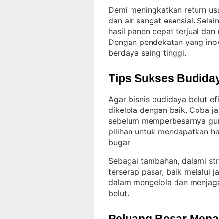
Demi meningkatkan return us
dan air sangat esensial
Selai
. 
hasil panen cepat terjual da
Dengan pendekatan yang inova
berdaya saing tinggi
.
Tips Sukses Budiday
Agar bisnis budidaya belut ef
dikelola dengan baik
Coba ja
. 
sebelum memperbesarnya gu
pilihan untuk mendapatkan has
bugar
.
Sebagai tambahan, dalami st
terserap pasar, baik melalui j
dalam mengelola dan menjag
belut
.
Peluang Besar Menant