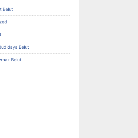
et Belut
ized
t
udidaya Belut
rnak Belut