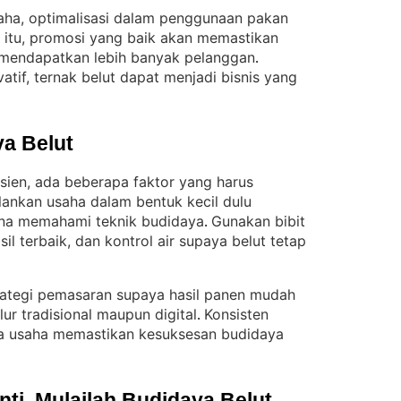
aha, optimalisasi dalam penggunaan pakan
n itu, promosi yang baik akan memastikan
n mendapatkan lebih banyak pelanggan
. 
tif, ternak belut dapat menjadi bisnis yang
a Belut
isien, ada beberapa faktor yang harus
lankan usaha dalam bentuk kecil dulu
na memahami teknik budidaya
Gunakan bibit
. 
il terbaik, dan kontrol air supaya belut tetap
rategi pemasaran supaya hasil panen mudah
alur tradisional maupun digital
Konsisten
. 
a usaha memastikan kesuksesan budidaya
i, Mulailah Budidaya Belut 