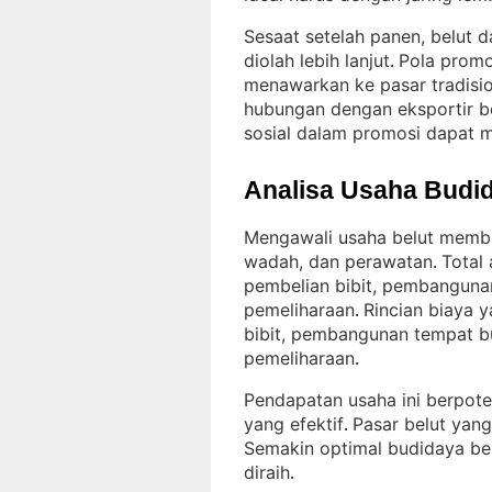
Sesaat setelah panen, belut 
diolah lebih lanjut
Pola promo
. 
menawarkan ke pasar tradision
hubungan dengan eksportir b
sosial dalam promosi dapat 
Analisa Usaha Budid
Mengawali usaha belut membu
wadah, dan perawatan
Total
. 
pembelian bibit, pembanguna
pemeliharaan
Rincian biaya 
. 
bibit, pembangunan tempat bu
pemeliharaan
.
Pendapatan usaha ini berpot
yang efektif
Pasar belut yan
. 
Semakin optimal budidaya be
diraih
.