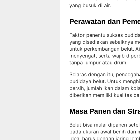
yang busuk di air
.
Perawatan dan Peme
Faktor penentu sukses budiday
yang disediakan sebaiknya me
untuk perkembangan belut
A
. 
menyengat, serta wajib diper
tanpa lumpur atau drum
.
Selaras dengan itu, pencega
budidaya belut
Untuk menghin
. 
bersih, jumlah ikan dalam kol
diberikan memiliki kualitas ba
Masa Panen dan Str
Belut bisa mulai dipanen set
pada ukuran awal benih dan 
ideal harus dengan jaring lem