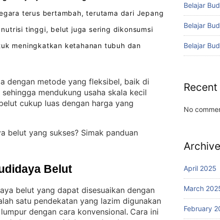
Belajar Bud
egara terus bertambah, terutama dari Jepang
Belajar Bu
i nutrisi tinggi, belut juga sering dikonsumsi
Belajar Bu
ntuk meningkatkan ketahanan tubuh dan
la dengan metode yang fleksibel, baik di
Recent
, sehingga mendukung usaha skala kecil
 belut cukup luas dengan harga yang
No commen
ya belut yang sukses? Simak panduan
Archiv
udidaya Belut
April 2025
March 202
daya belut yang dapat disesuaikan dengan
alah satu pendekatan yang lazim digunakan
February 2
m lumpur dengan cara konvensional
Cara ini
. 