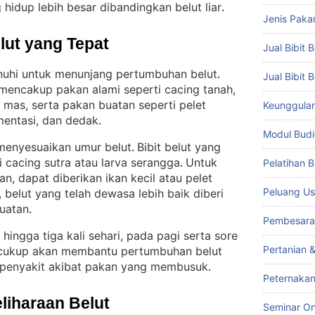
 hidup lebih besar dibandingkan belut liar
.
Jenis Paka
lut yang Tepat
Jual Bibit B
enuhi untuk menunjang pertumbuhan belut
. 
Jual Bibit 
mencakup pakan alami seperti cacing tanah,
g mas, serta pakan buatan seperti pelet
Keunggulan 
mentasi, dan dedak
.
Modul Budi
menyesuaikan umur belut
Bibit belut yang
. 
 cacing sutra atau larva serangga
Untuk
Pelatihan 
. 
, dapat diberikan ikan kecil atau pelet
Peluang Us
 belut yang telah dewasa lebih baik diberi
uatan
.
Pembesara
hingga tiga kali sehari, pada pagi serta sore
Pertanian 
g cukup akan membantu pertumbuhan belut
 penyakit akibat pakan yang membusuk
.
Peternakan
liharaan Belut
Seminar On