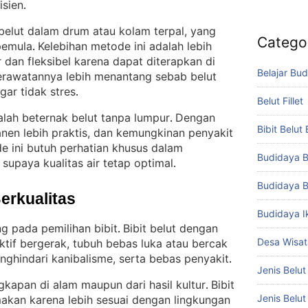
isien
.
 belut dalam drum atau kolam terpal, yang
Catego
 pemula
Kelebihan metode ini adalah lebih
. 
 dan fleksibel karena dapat diterapkan di
Belajar Bud
erawatannya lebih menantang sebab belut
ar tidak stres
.
Belut Fillet
alah beternak belut tanpa lumpur
Dengan
. 
Bibit Belut
panen lebih praktis, dan kemungkinan penyakit
e ini butuh perhatian khusus dalam
Budidaya B
supaya kualitas air tetap optimal
.
Budidaya B
Berkualitas
Budidaya I
g pada pemilihan bibit
Bibit belut dengan
. 
Desa Wisat
 aktif bergerak, tubuh bebas luka atau bercak
nghindari kanibalisme, serta bebas penyakit
.
Jenis Belut
ngkapan di alam maupun dari hasil kultur
Bibit
. 
Jenis Belu
makan karena lebih sesuai dengan lingkungan