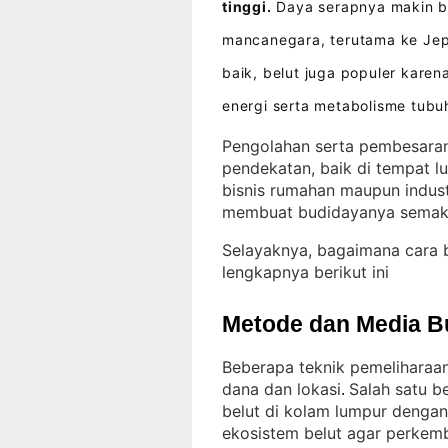
tinggi.
Daya serapnya makin be
mancanegara, terutama ke Je
baik, belut juga populer kar
energi serta metabolisme tubu
Pengolahan serta pembesaran
pendekatan, baik di tempat l
bisnis rumahan maupun indust
membuat budidayanya semak
Selayaknya, bagaimana cara 
lengkapnya berikut ini
Metode dan Media B
Beberapa teknik pemeliharaan
dana dan lokasi
Salah satu b
. 
belut di kolam lumpur dengan 
ekosistem belut agar perkemb