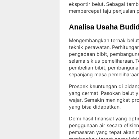
eksportir belut
Sebagai tamba
. 
mempercepat laju penjualan 
Analisa Usaha Budid
Mengembangkan ternak belut 
teknik perawatan
Perhitunga
. 
pengadaan bibit, pembanguna
selama siklus pemeliharaan
T
. 
pembelian bibit, pembanguna
sepanjang masa pemeliharaa
Prospek keuntungan di bidang
yang cermat
Pasokan belut y
. 
wajar
Semakin meningkat pro
. 
yang bisa didapatkan
.
Demi hasil finansial yang opt
penggunaan air secara efisien
pemasaran yang tepat akan me