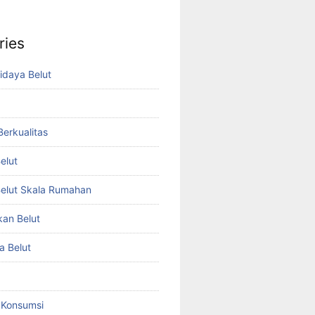
ries
idaya Belut
 Berkualitas
elut
elut Skala Rumahan
kan Belut
a Belut
t Konsumsi