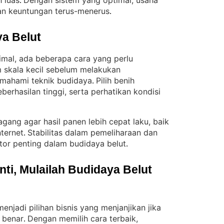
h luas
Dengan sistem yang optimal, usaha
. 
an keuntungan terus-menerus
.
a Belut
timal, ada beberapa cara yang perlu
am skala kecil sebelum melakukan
mahami teknik budidaya
Pilih benih
. 
berhasilan tinggi, serta perhatikan kondisi
agang agar hasil panen lebih cepat laku, baik
nternet
Stabilitas dalam pemeliharaan dan
. 
tor penting dalam budidaya belut
.
i, Mulailah Budidaya Belut 
njadi pilihan bisnis yang menjanjikan jika
 benar
Dengan memilih cara terbaik,
. 