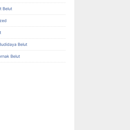
et Belut
ized
t
udidaya Belut
rnak Belut