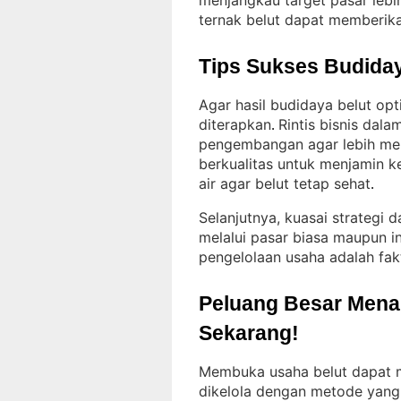
menjangkau target pasar lebi
ternak belut dapat memberik
Tips Sukses Budiday
Agar hasil budidaya belut op
diterapkan
Rintis bisnis dal
. 
pengembangan agar lebih me
berkualitas untuk menjamin ke
air agar belut tetap sehat
.
Selanjutnya, kuasai strategi d
melalui pasar biasa maupun i
pengelolaan usaha adalah fak
Peluang Besar Menant
Sekarang!
Membuka usaha belut dapat me
dikelola dengan metode yang