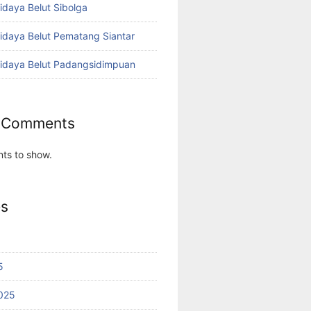
idaya Belut Sibolga
didaya Belut Pematang Siantar
didaya Belut Padangsidimpuan
 Comments
ts to show.
es
5
025