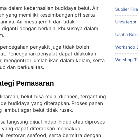
tama dalam keberhasilan budidaya belut
Air
. 
Suplier Fill
lah yang memiliki keseimbangan pH serta
hannya
Air mesti jernih dan tidak
Uncategor
. 
 diganti dengan berkala, khususnya dalam
Usaha Belu
um
.
 pencegahan penyakit juga tidak boleh
Workshop B
ut
Pencegahan penyakit dapat dilakukan
. 
Worshop Te
r, mengontrol jumlah ikan dalam kolam, serta
p dan berkualitas
.
ategi Pemasaran
iharaan, belut bisa mulai dipanen, tergantung
ode budidaya yang diterapkan
Proses panen
. 
g lembut agar belut tidak rusak
.
isa langsung dijual hidup-hidup atau diproses
an yang dapat diterapkan mencakup
al, restoran seafood, serta bermitra dengan