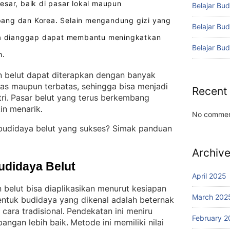
sar, baik di pasar lokal maupun
Belajar Bud
pang dan Korea
Selain mengandung gizi yang
.
Belajar Bu
ena dianggap dapat membantu meningkatkan
Belajar Bu
h
.
 belut dapat diterapkan dengan banyak
uas maupun terbatas, sehingga bisa menjadi
Recent
ri
Pasar belut yang terus berkembang
. 
in menarik
.
No commen
budidaya belut yang sukses? Simak panduan
Archiv
udidaya Belut
April 2025
 belut bisa diaplikasikan menurut kesiapan
March 202
entuk budidaya yang dikenal adalah beternak
cara tradisional
Pendekatan ini meniru
. 
February 2
angan lebih baik
Metode ini memiliki nilai
. 