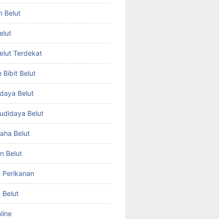
n Belut
elut
Belut Terdekat
Bibit Belut
daya Belut
Budidaya Belut
aha Belut
n Belut
& Perikanan
 Belut
line