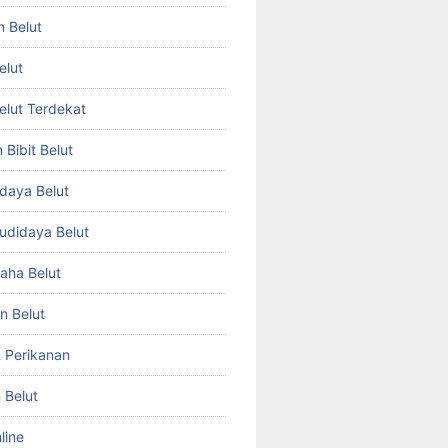
n Belut
elut
Belut Terdekat
Bibit Belut
daya Belut
Budidaya Belut
aha Belut
n Belut
& Perikanan
 Belut
line