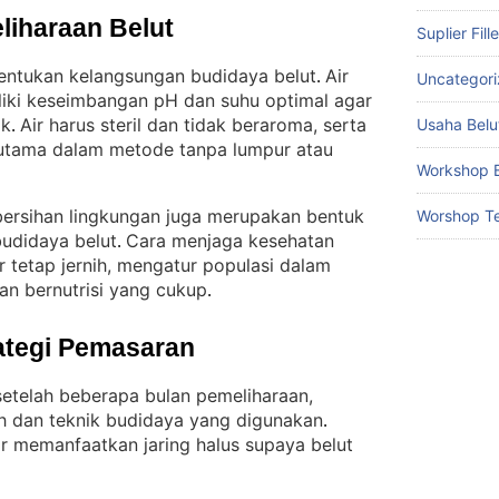
liharaan Belut
Suplier Fill
nentukan kelangsungan budidaya belut
Air
. 
Uncategor
liki keseimbangan pH dan suhu optimal agar
ik
Air harus steril dan tidak beraroma, serta
Usaha Belu
. 
terutama dalam metode tanpa lumpur atau
Workshop B
bersihan lingkungan juga merupakan bentuk
Worshop Te
udidaya belut
Cara menjaga kesehatan
. 
 tetap jernih, mengatur populasi dalam
an bernutrisi yang cukup
.
ategi Pemasaran
setelah beberapa bulan pemeliharaan,
h dan teknik budidaya yang digunakan
. 
 memanfaatkan jaring halus supaya belut