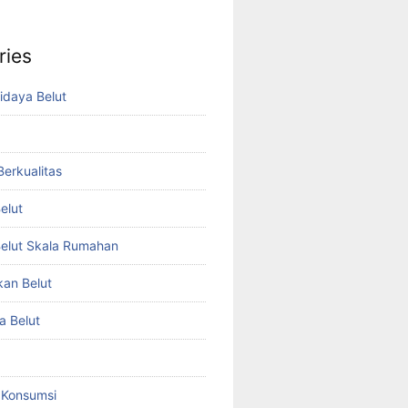
ries
idaya Belut
 Berkualitas
elut
elut Skala Rumahan
kan Belut
a Belut
t Konsumsi