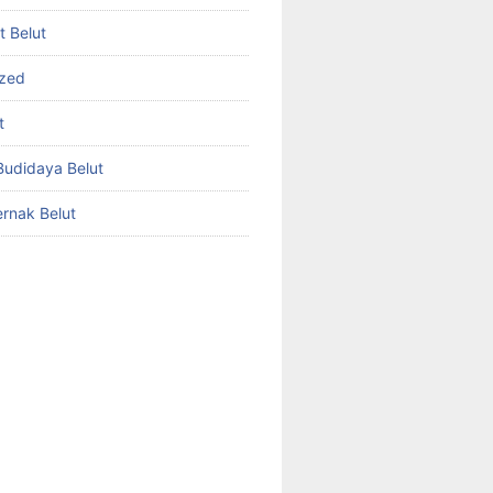
et Belut
ized
t
udidaya Belut
rnak Belut