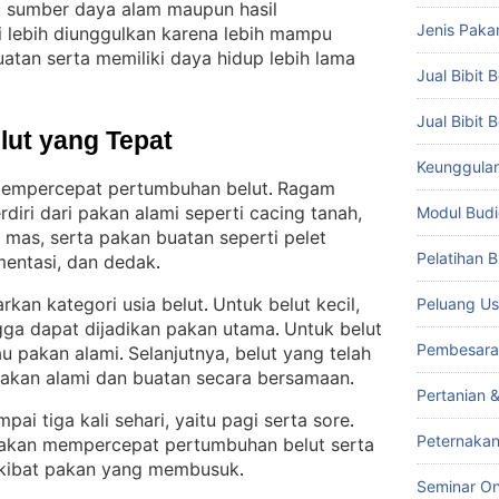
ri sumber daya alam maupun hasil
Jenis Paka
ksi lebih diunggulkan karena lebih mampu
atan serta memiliki daya hidup lebih lama
Jual Bibit B
Jual Bibit 
lut yang Tepat
Keunggulan 
empercepat pertumbuhan belut
Ragam
. 
diri dari pakan alami seperti cacing tanah,
Modul Budi
g mas, serta pakan buatan seperti pelet
Pelatihan 
mentasi, dan dedak
.
rkan kategori usia belut
Untuk belut kecil,
Peluang Us
. 
ngga dapat dijadikan pakan utama
Untuk belut
. 
Pembesara
tau pakan alami
Selanjutnya, belut yang telah
. 
pakan alami dan buatan secara bersamaan
.
Pertanian 
ai tiga kali sehari, yaitu pagi serta sore
. 
Peternakan
t akan mempercepat pertumbuhan belut serta
 akibat pakan yang membusuk
.
Seminar On