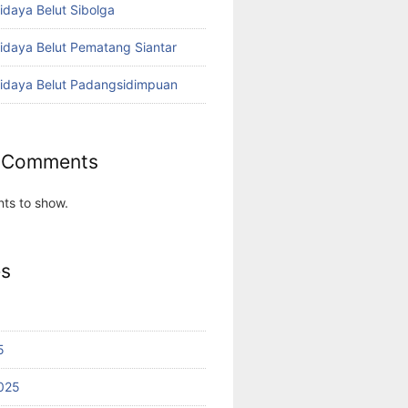
idaya Belut Sibolga
didaya Belut Pematang Siantar
didaya Belut Padangsidimpuan
 Comments
ts to show.
es
5
025