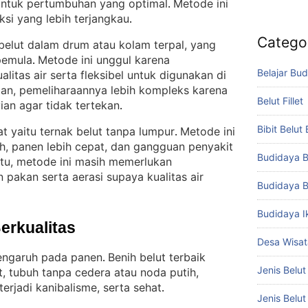
untuk pertumbuhan yang optimal
Metode ini
. 
ksi yang lebih terjangkau
.
Catego
 belut dalam drum atau kolam terpal, yang
 pemula
Metode ini unggul karena
. 
Belajar Bud
itas air serta fleksibel untuk digunakan di
an, pemeliharaannya lebih kompleks karena
Belut Fillet
ian agar tidak tertekan
.
Bibit Belut
t yaitu ternak belut tanpa lumpur
Metode ini
. 
h, panen lebih cepat, dan gangguan penyakit
Budidaya B
itu, metode ini masih memerlukan
akan serta aerasi supaya kualitas air
Budidaya B
Budidaya I
Berkualitas
Desa Wisat
pengaruh pada panen
Benih belut terbaik
. 
Jenis Belut
t, tubuh tanpa cedera atau noda putih,
erjadi kanibalisme, serta sehat
.
Jenis Belu