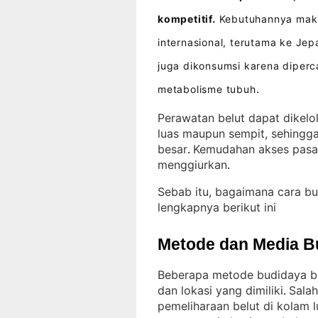
kompetitif.
Kebutuhannya makin
internasional, terutama ke Je
juga dikonsumsi karena dipe
metabolisme tubuh
.
Perawatan belut dapat dikelo
luas maupun sempit, sehingga
besar
Kemudahan akses pasa
. 
menggiurkan
.
Sebab itu, bagaimana cara b
lengkapnya berikut ini
Metode dan Media B
Beberapa metode budidaya be
dan lokasi yang dimiliki
Salah
. 
pemeliharaan belut di kolam 