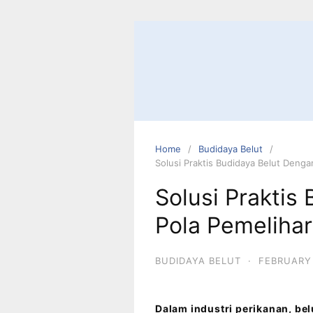
Home
Budidaya Belut
Solusi Praktis Budidaya Belut Denga
Solusi Praktis
Pola Pemeliha
BUDIDAYA BELUT
·
FEBRUARY 
Dalam industri perikanan, be