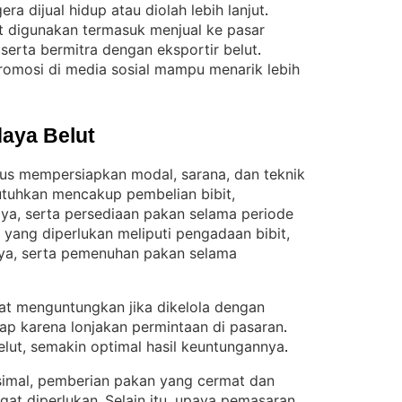
era dijual hidup atau diolah lebih lanjut
. 
 digunakan termasuk menjual ke pasar
, serta bermitra dengan eksportir belut
. 
romosi di media sosial mampu menarik lebih
aya Belut
rus mempersiapkan modal, sarana, dan teknik
tuhkan mencakup pembelian bibit,
ya, serta persediaan pakan selama periode
 yang diperlukan meliputi pengadaan bibit,
a, serta pemenuhan pakan selama
ngat menguntungkan jika dikelola dengan
etap karena lonjakan permintaan di pasaran
. 
lut, semakin optimal hasil keuntungannya
.
imal, pemberian pakan yang cermat dan
gat diperlukan
Selain itu, upaya pemasaran
. 