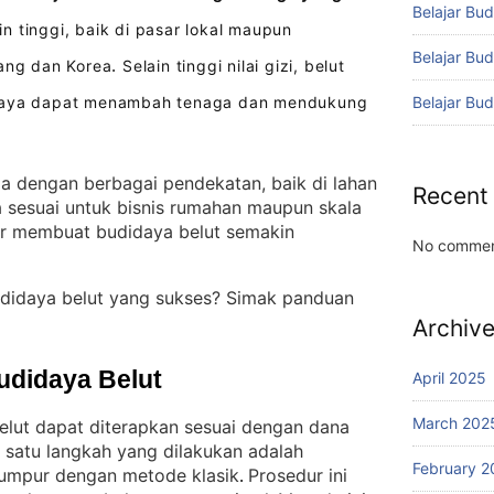
Belajar Bud
 tinggi, baik di pasar lokal maupun
Belajar Bu
pang dan Korea
Selain tinggi nilai gizi, belut
.
Belajar Bu
rcaya dapat menambah tenaga dan mendukung
la dengan berbagai pendekatan, baik di lahan
Recent
 sesuai untuk bisnis rumahan maupun skala
r membuat budidaya belut semakin
No commen
udidaya belut yang sukses? Simak panduan
Archiv
udidaya Belut
April 2025
March 202
lut dapat diterapkan sesuai dengan dana
 satu langkah yang dilakukan adalah
February 2
lumpur dengan metode klasik
Prosedur ini
. 