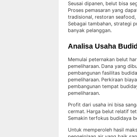
Seusai dipanen, belut bisa seg
Proses pemasaran yang dapat
tradisional, restoran seafood
Sebagai tambahan, strategi p
banyak pelanggan
.
Analisa Usaha Budid
Memulai peternakan belut ha
pemeliharaan
Dana yang dibu
. 
pembangunan fasilitas budida
pemeliharaan
Perkiraan biaya
. 
pembangunan tempat budiday
pemeliharaan
.
Profit dari usaha ini bisa sa
cermat
Harga belut relatif t
. 
Semakin terfokus budidaya be
Untuk memperoleh hasil maks
pengelolaan air yang baik san