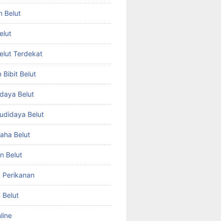
n Belut
elut
Belut Terdekat
Bibit Belut
daya Belut
Budidaya Belut
aha Belut
n Belut
& Perikanan
 Belut
line