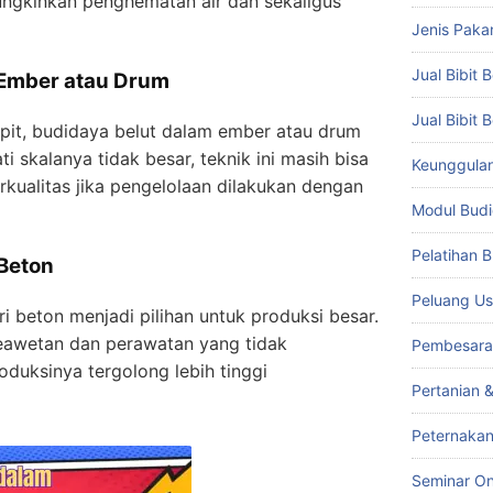
emungkinkan penghematan air dan sekaligus
Jenis Paka
Jual Bibit B
 Ember atau Drum
Jual Bibit 
pit, budidaya belut dalam ember atau drum
ti skalanya tidak besar, teknik ini masih bisa
Keunggulan 
kualitas jika pengelolaan dilakukan dengan
Modul Budi
Pelatihan 
Beton
Peluang Us
i beton menjadi pilihan untuk produksi besar.
eawetan dan perawatan yang tidak
Pembesara
duksinya tergolong lebih tinggi
Pertanian 
Peternakan
Seminar On