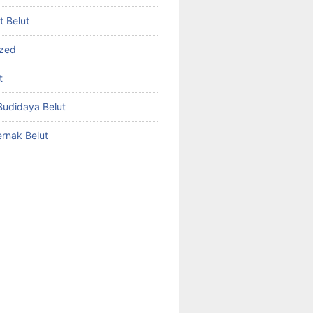
et Belut
ized
t
udidaya Belut
rnak Belut