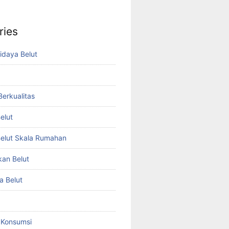
ries
idaya Belut
 Berkualitas
elut
elut Skala Rumahan
kan Belut
a Belut
t Konsumsi