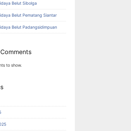
idaya Belut Sibolga
didaya Belut Pematang Siantar
didaya Belut Padangsidimpuan
 Comments
ts to show.
es
5
025