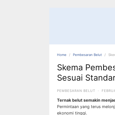
Home
Pembesaran Belut
Ske
Skema Pembes
Sesuai Standa
PEMBESARAN BELUT
·
FEBRUA
Ternak belut semakin menjadi
Permintaan yang terus melonj
ekonomi tinggi.