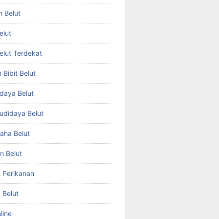
n Belut
elut
Belut Terdekat
Bibit Belut
daya Belut
Budidaya Belut
aha Belut
n Belut
& Perikanan
 Belut
line