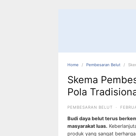
Home
Pembesaran Belut
Ske
Skema Pembes
Pola Tradisiona
PEMBESARAN BELUT
·
FEBRUA
Budi daya belut terus berk
masyarakat luas.
Keberlanjut
produk yang sangat berharga