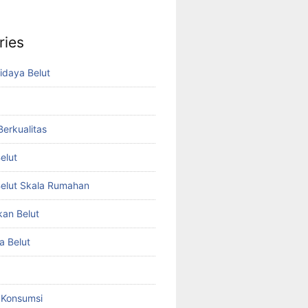
ries
idaya Belut
 Berkualitas
elut
elut Skala Rumahan
kan Belut
a Belut
t Konsumsi