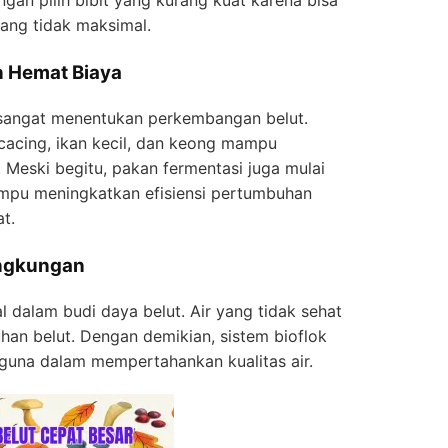
ngan pilih bibit yang kurang kuat karena bisa
ng tidak maksimal.
n Hemat Biaya
 sangat menentukan perkembangan belut.
 cacing, ikan kecil, dan keong mampu
eski begitu, pakan fermentasi juga mulai
mpu meningkatkan efisiensi pertumbuhan
t.
ingkungan
al dalam budi daya belut. Air yang tidak sehat
an belut. Dengan demikian, sistem bioflok
erguna dalam mempertahankan kualitas air.