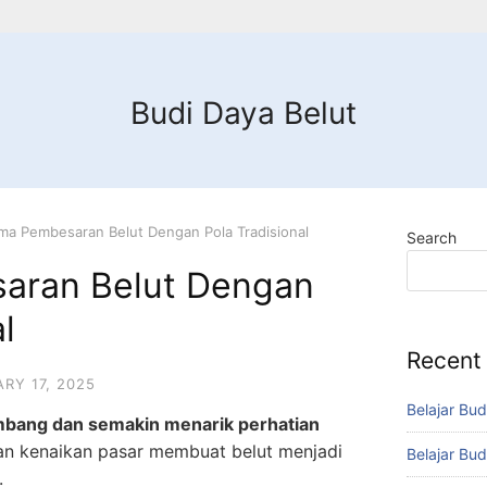
Budi Daya Belut
ma Pembesaran Belut Dengan Pola Tradisional
Search
aran Belut Dengan
l
Recent
RY 17, 2025
Belajar Bud
embang dan semakin menarik perhatian
an kenaikan pasar membuat belut menjadi
Belajar Bud
.