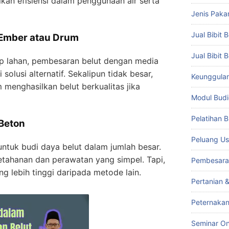
rikan efisiensi dalam penggunaan air serta
Jenis Paka
Jual Bibit B
 Ember atau Drum
Jual Bibit 
up lahan, pembesaran belut dengan media
olusi alternatif. Sekalipun tidak besar,
Keunggulan 
m menghasilkan belut berkualitas jika
Modul Budi
Pelatihan 
Beton
Peluang Us
ntuk budi daya belut dalam jumlah besar.
ketahanan dan perawatan yang simpel. Tapi,
Pembesara
 lebih tinggi daripada metode lain.
Pertanian 
Peternakan
Seminar On