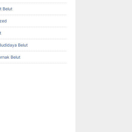
et Belut
ized
t
udidaya Belut
rnak Belut