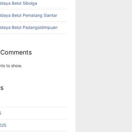
idaya Belut Sibolga
didaya Belut Pematang Siantar
didaya Belut Padangsidimpuan
 Comments
ts to show.
es
5
025