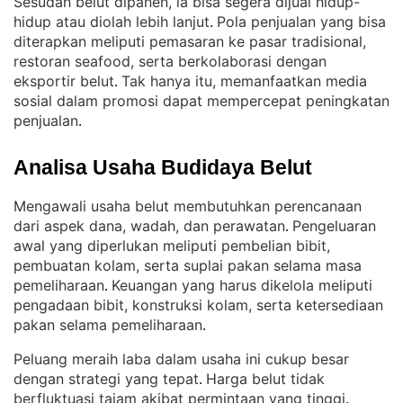
Sesudah belut dipanen, ia bisa segera dijual hidup-
hidup atau diolah lebih lanjut
Pola penjualan yang bisa
. 
diterapkan meliputi pemasaran ke pasar tradisional,
restoran seafood, serta berkolaborasi dengan
eksportir belut
Tak hanya itu, memanfaatkan media
. 
sosial dalam promosi dapat mempercepat peningkatan
penjualan
.
Analisa Usaha Budidaya Belut
Mengawali usaha belut membutuhkan perencanaan
dari aspek dana, wadah, dan perawatan
Pengeluaran
. 
awal yang diperlukan meliputi pembelian bibit,
pembuatan kolam, serta suplai pakan selama masa
pemeliharaan
Keuangan yang harus dikelola meliputi
. 
pengadaan bibit, konstruksi kolam, serta ketersediaan
pakan selama pemeliharaan
.
Peluang meraih laba dalam usaha ini cukup besar
dengan strategi yang tepat
Harga belut tidak
. 
berfluktuasi tajam akibat permintaan yang tinggi
. 