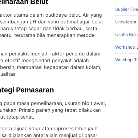
liharaan Belut
Suplier Fill
 faktor utama dalam budidaya belut
Air yang
. 
eseimbangan pH dan suhu optimal agar belut
Uncategor
 harus tetap segar dan tidak berbau, serta
Usaha Belu
rtentu, terutama bila menerapkan metode
Workshop B
han penyakit menjadi faktor penentu dalam
Worshop Te
ra efektif menghindari penyakit adalah
 bersih, membatasi kepadatan dalam kolam,
ualitas
.
ategi Pemasaran
 pada masa pemeliharaan, ukuran bibit awal,
gunakan
Prinsip panen yang tepat dilakukan
. 
ut tetap sehat
.
gera dijual hidup atau diproses lebih jauh
. 
a dijalankan antara lain menjual di pasar