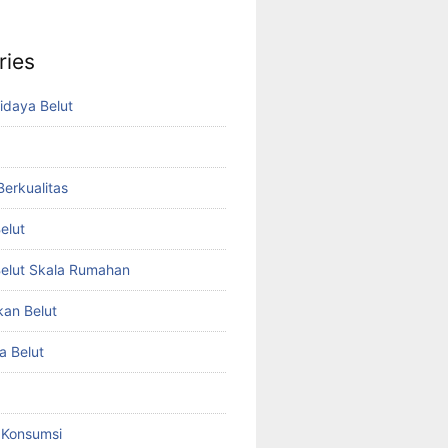
ries
idaya Belut
 Berkualitas
elut
elut Skala Rumahan
kan Belut
a Belut
t Konsumsi