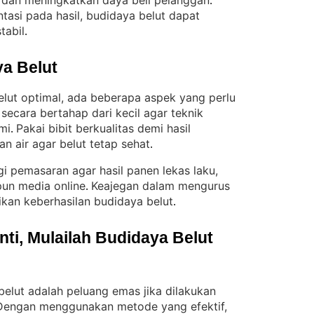
n dan meningkatkan daya beli pelanggan
. 
tasi pada hasil, budidaya belut dapat
tabil
.
a Belut
lut optimal, ada beberapa aspek yang perlu
ecara bertahap dari kecil agar teknik
mi
Pakai bibit berkualitas demi hasil
. 
an air agar belut tetap sehat
.
gi pemasaran agar hasil panen lekas laku,
pun media online
Keajegan dalam mengurus
. 
kan keberhasilan budidaya belut
.
i, Mulailah Budidaya Belut 
elut adalah peluang emas jika dilakukan
Dengan menggunakan metode yang efektif,