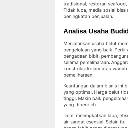
tradisional, restoran seafood
Tidak lupa, media sosial bisa
peningkatan penjualan
.
Analisa Usaha Budid
Menjalankan usaha belut mem
pengelolaan yang baik
Perkir
. 
pengadaan bibit, pembangun
selama pemeliharaan
Anggara
. 
konstruksi kolam atau wadah 
pemeliharaan
.
Keuntungan dalam bisnis ini b
yang optimal
Harga belut tid
. 
tinggi
Makin baik pengelolaa
. 
yang diperoleh
.
Demi meningkatkan laba, efis
air sangat esensial
Selain itu
. 