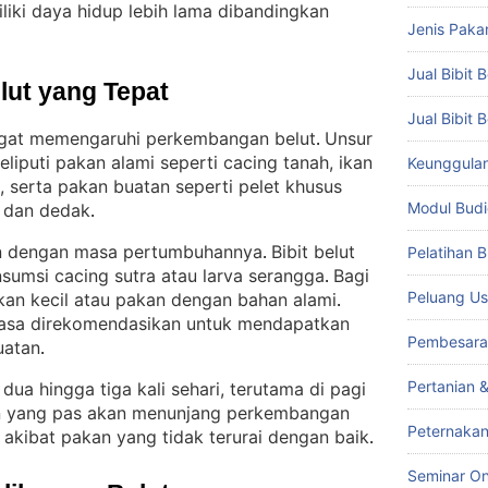
liki daya hidup lebih lama dibandingkan
Jenis Paka
Jual Bibit B
lut yang Tepat
Jual Bibit 
angat memengaruhi perkembangan belut
Unsur
. 
iputi pakan alami seperti cacing tanah, ikan
Keunggulan 
, serta pakan buatan seperti pelet khusus
Modul Budi
, dan dedak
.
an dengan masa pertumbuhannya
Bibit belut
Pelatihan 
. 
sumsi cacing sutra atau larva serangga
Bagi
. 
Peluang Us
ikan kecil atau pakan dengan bahan alami
. 
ewasa direkomendasikan untuk mendapatkan
Pembesara
uatan
.
Pertanian 
ua hingga tiga kali sehari, terutama di pagi
 yang pas akan menunjang perkembangan
Peternakan
akibat pakan yang tidak terurai dengan baik
.
Seminar On