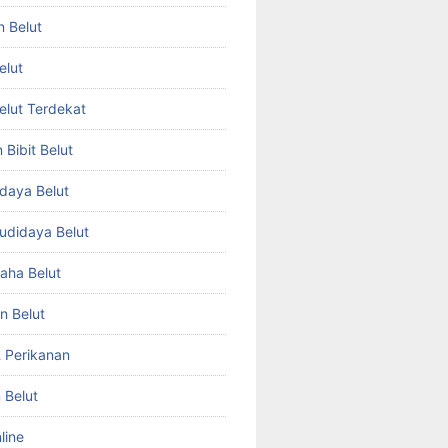
n Belut
elut
Belut Terdekat
Bibit Belut
daya Belut
Budidaya Belut
aha Belut
n Belut
& Perikanan
 Belut
line