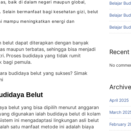
uas, baik di dalam negeri maupun global,
Belajar Bud
Selain bermanfaat bagi kesehatan gizi, belut
.
Belajar Bu
ini mampu meningkatkan energi dan
Belajar Bu
 belut dapat diterapkan dengan banyak
uas maupun terbatas, sehingga bisa menjadi
Recent
ri
Proses budidaya yang tidak rumit
. 
k bagi pemula
.
No commen
ara budidaya belut yang sukses? Simak
ni
Archiv
udidaya Belut
April 2025
aya belut yang bisa dipilih menurut anggaran
March 202
yang digunakan ialah budidaya belut di kolam
Sistem ini mengadaptasi lingkungan asli belut
February 2
alah satu manfaat metode ini adalah biaya