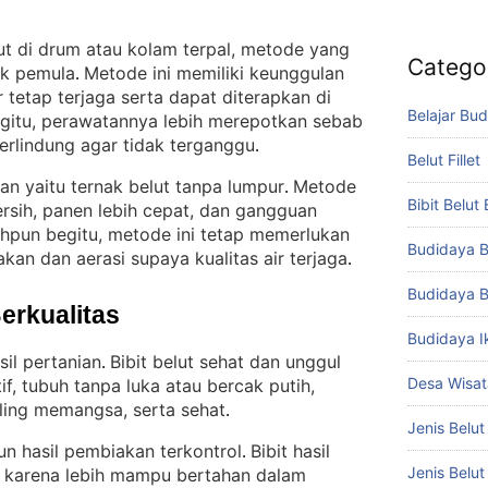
lut di drum atau kolam terpal, metode yang
Catego
uk pemula
Metode ini memiliki keunggulan
. 
 tetap terjaga serta dapat diterapkan di
Belajar Bud
gitu, perawatannya lebih merepotkan sebab
berlindung agar tidak terganggu
.
Belut Fillet
an yaitu ternak belut tanpa lumpur
Metode
. 
Bibit Belut
ersih, panen lebih cepat, dan gangguan
hpun begitu, metode ini tetap memerlukan
Budidaya B
an dan aerasi supaya kualitas air terjaga
.
Budidaya B
Berkualitas
Budidaya I
sil pertanian
Bibit belut sehat dan unggul
. 
Desa Wisat
if, tubuh tanpa luka atau bercak putih,
ling memangsa, serta sehat
.
Jenis Belut
un hasil pembiakan terkontrol
Bibit hasil
. 
Jenis Belu
n karena lebih mampu bertahan dalam