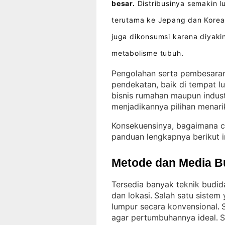
besar.
Distribusinya semakin l
terutama ke Jepang dan Korea
juga dikonsumsi karena diyak
metabolisme tubuh
.
Pengolahan serta pembesaran
pendekatan, baik di tempat l
bisnis rumahan maupun indust
menjadikannya pilihan menari
Konsekuensinya, bagaimana c
panduan lengkapnya berikut i
Metode dan Media B
Tersedia banyak teknik budid
dan lokasi
Salah satu sistem 
. 
lumpur secara konvensional
. 
agar pertumbuhannya ideal
S
. 