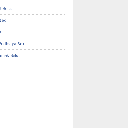
et Belut
ized
t
udidaya Belut
rnak Belut