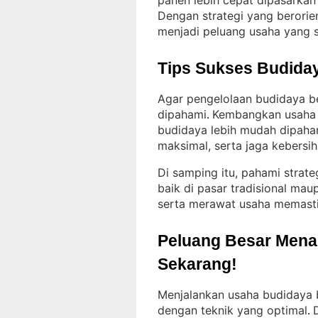
panen lebih cepat dipasarka
Dengan strategi yang berorien
menjadi peluang usaha yang s
Tips Sukses Budiday
Agar pengelolaan budidaya be
dipahami
Kembangkan usaha s
. 
budidaya lebih mudah dipaha
maksimal, serta jaga kebersih
Di samping itu, pahami strate
baik di pasar tradisional mau
serta merawat usaha memasti
Peluang Besar Menant
Sekarang!
Menjalankan usaha budidaya b
dengan teknik yang optimal
. 