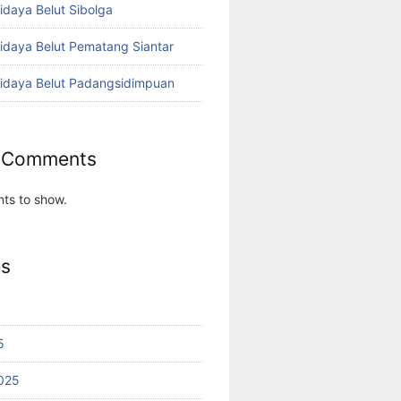
idaya Belut Sibolga
didaya Belut Pematang Siantar
didaya Belut Padangsidimpuan
 Comments
ts to show.
es
5
025