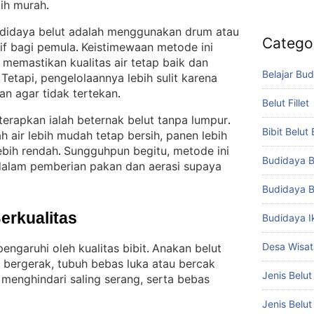
bih murah
.
budidaya belut adalah menggunakan drum atau
Catego
tif bagi pemula
Keistimewaan metode ini
. 
emastikan kualitas air tetap baik dan
Belajar Bud
Tetapi, pengelolaannya lebih sulit karena
 
an agar tidak tertekan
.
Belut Fillet
erapkan ialah beternak belut tanpa lumpur
. 
Bibit Belut
ah air lebih mudah tetap bersih, panen lebih
ebih rendah
Sungguhpun begitu, metode ini
. 
Budidaya B
dalam pemberian pakan dan aerasi supaya
Budidaya B
Berkualitas
Budidaya I
Desa Wisat
engaruhi oleh kualitas bibit
Anakan belut
. 
ah bergerak, tubuh bebas luka atau bercak
Jenis Belut
 menghindari saling serang, serta bebas
Jenis Belu