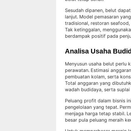
Sesudah dipanen, belut dapat 
lanjut
Model pemasaran yang b
. 
tradisional, restoran seafood,
Tak ketinggalan, menggunakan
berdampak positif pada penj
Analisa Usaha Budid
Menyusun usaha belut perlu k
perawatan
Estimasi anggara
. 
pembuatan kolam, serta kons
Total anggaran yang dibutuh
wadah budidaya, serta supla
Peluang profit dalam bisnis 
pengelolaan yang tepat
Perm
. 
menjaga harga tetap stabil
L
. 
besar pula peluang meraih k