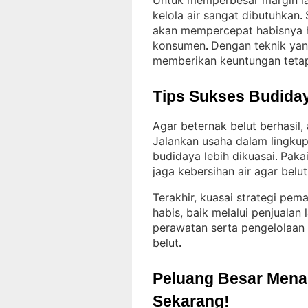
Untuk memperbesar margin lab
kelola air sangat dibutuhkan
. 
akan mempercepat habisnya h
konsumen
Dengan teknik yan
. 
memberikan keuntungan teta
Tips Sukses Budiday
Agar beternak belut berhasil,
Jalankan usaha dalam lingku
budidaya lebih dikuasai
Pakai
. 
jaga kebersihan air agar belut
Terakhir, kuasai strategi pem
habis, baik melalui penjualan
perawatan serta pengelolaan 
belut
.
Peluang Besar Menant
Sekarang!