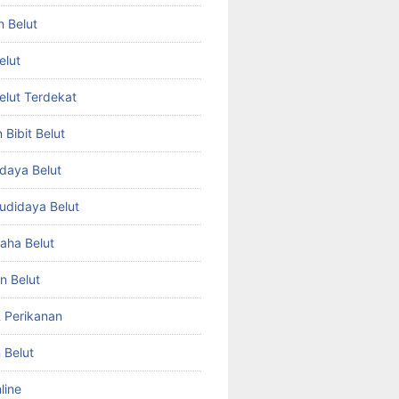
n Belut
elut
Belut Terdekat
Bibit Belut
daya Belut
Budidaya Belut
aha Belut
n Belut
& Perikanan
 Belut
line