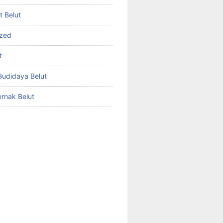
et Belut
ized
t
udidaya Belut
rnak Belut