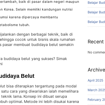
ertambah, baik di pasar dalam negeri maupun
Belajar Bud
an Korea
Selain memiliki kandungan nutrisi
.
Belajar Bu
onsumsi karena dipercaya membantu
Belajar Bu
etabolisme tubuh
.
ijalankan dengan berbagai teknik, baik di
sehingga cocok untuk bisnis skala rumahan
Recent
 pasar membuat budidaya belut semakin
No commen
ra budidaya belut yang sukses? Simak
ni
Archiv
udidaya Belut
April 2025
ut bisa diterapkan tergantung pada modal
March 202
 satu cara yang diwariskan ialah memelihara
 teknik lama
Konsep ini dibuat serupa
. 
February 2
mbuh optimal
Metode ini lebih disukai karena
. 