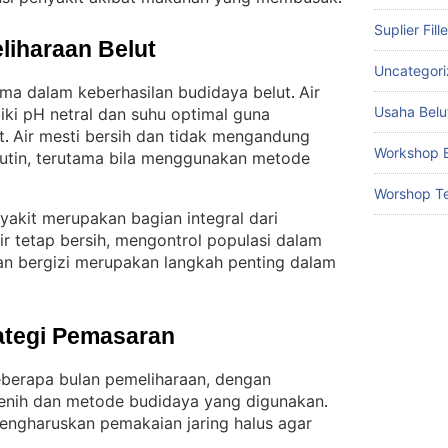
Suplier Fill
liharaan Belut
Uncategor
tama dalam keberhasilan budidaya belut
Air
. 
Usaha Belu
iki pH netral dan suhu optimal guna
t
Air mesti bersih dan tidak mengandung
. 
Workshop B
 rutin, terutama bila menggunakan metode
Worshop Te
yakit merupakan bagian integral dari
r tetap bersih, mengontrol populasi dalam
n bergizi merupakan langkah penting dalam
ategi Pemasaran
eberapa bulan pemeliharaan, dengan
nih dan metode budidaya yang digunakan
. 
engharuskan pemakaian jaring halus agar