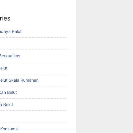
ries
idaya Belut
 Berkualitas
elut
elut Skala Rumahan
kan Belut
a Belut
t Konsumsi