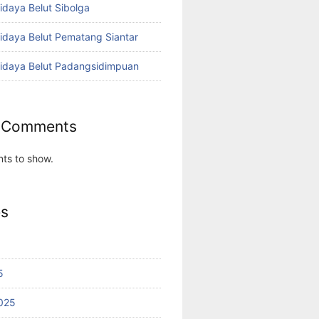
idaya Belut Sibolga
didaya Belut Pematang Siantar
didaya Belut Padangsidimpuan
 Comments
ts to show.
es
5
025