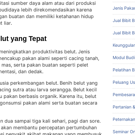
oitasi sumber daya alam atau dari produksi
Jenis Paka
i budidaya lebih direkomendasikan karena
ngan buatan dan memiliki ketahanan hidup
Jual Bibit B
 liar
.
Jual Bibit 
lut yang Tepat
Keunggulan 
 meningkatkan produktivitas belut
Jenis
. 
Modul Budi
 mencakup pakan alami seperti cacing tanah,
g mas, serta pakan buatan seperti pelet
Pelatihan 
mentasi, dan dedak
.
Peluang Us
 usia perkembangan belut
Benih belut yang
. 
acing sutra atau larva serangga
Belut kecil
. 
Pembesara
au pakan berbasis organik
Karena itu, belut
. 
gonsumsi pakan alami serta buatan secara
Pertanian 
Peternakan
 dua sampai tiga kali sehari, pagi dan sore
. 
k akan membantu percepatan pertumbuhan
Seminar On
ensi penyakit akibat makanan yang membusuk
.