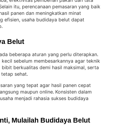
a, efektivitas pemberian pakan dan tata
Selain itu, perencanaan pemasaran yang baik
asil panen dan meningkatkan minat
g efisien, usaha budidaya belut dapat
p
.
a Belut
 ada beberapa aturan yang perlu diterapkan
. 
p kecil sebelum membesarkannya agar teknik
 bibit berkualitas demi hasil maksimal, serta
 tetap sehat
.
asaran yang tepat agar hasil panen cepat
 langsung maupun online
Konsisten dalam
. 
usaha menjadi rahasia sukses budidaya
i, Mulailah Budidaya Belut 