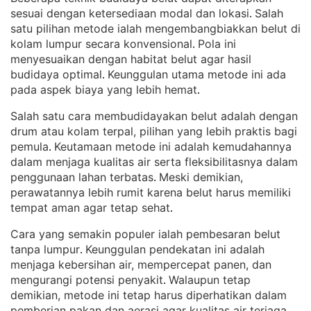
sesuai dengan ketersediaan modal dan lokasi
Salah
. 
satu pilihan metode ialah mengembangbiakkan belut di
kolam lumpur secara konvensional
Pola ini
. 
menyesuaikan dengan habitat belut agar hasil
budidaya optimal
Keunggulan utama metode ini ada
. 
pada aspek biaya yang lebih hemat
.
Salah satu cara membudidayakan belut adalah dengan
drum atau kolam terpal, pilihan yang lebih praktis bagi
pemula
Keutamaan metode ini adalah kemudahannya
. 
dalam menjaga kualitas air serta fleksibilitasnya dalam
penggunaan lahan terbatas
Meski demikian,
. 
perawatannya lebih rumit karena belut harus memiliki
tempat aman agar tetap sehat
.
Cara yang semakin populer ialah pembesaran belut
tanpa lumpur
Keunggulan pendekatan ini adalah
. 
menjaga kebersihan air, mempercepat panen, dan
mengurangi potensi penyakit
Walaupun tetap
. 
demikian, metode ini tetap harus diperhatikan dalam
pemberian pakan dan aerasi agar kualitas air terjaga