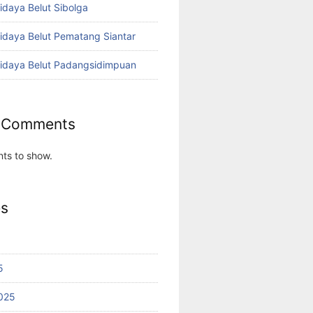
idaya Belut Sibolga
didaya Belut Pematang Siantar
didaya Belut Padangsidimpuan
 Comments
ts to show.
es
5
025