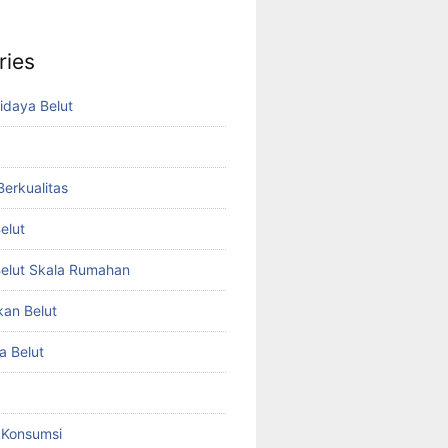
ries
idaya Belut
 Berkualitas
elut
elut Skala Rumahan
kan Belut
a Belut
t Konsumsi