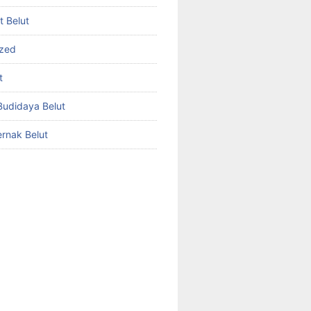
et Belut
ized
t
udidaya Belut
rnak Belut