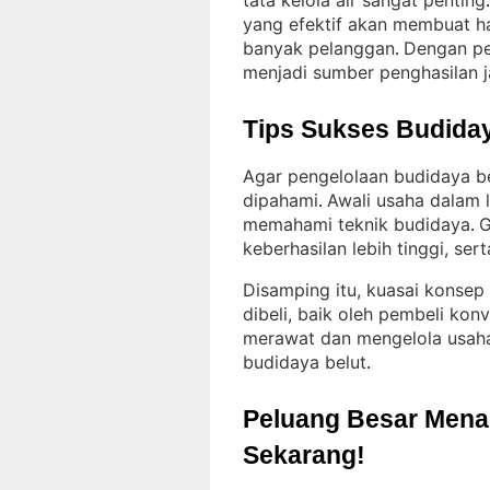
tata kelola air sangat penting
.
yang efektif akan membuat has
banyak pelanggan
Dengan pe
. 
menjadi sumber penghasilan 
Tips Sukses Budiday
Agar pengelolaan budidaya be
dipahami
Awali usaha dalam 
. 
memahami teknik budidaya
G
. 
keberhasilan lebih tinggi, sert
Disamping itu, kuasai konsep
dibeli, baik oleh pembeli kon
merawat dan mengelola usaha
budidaya belut
.
Peluang Besar Menant
Sekarang!