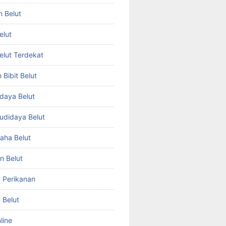
n Belut
elut
Belut Terdekat
Bibit Belut
daya Belut
Budidaya Belut
aha Belut
n Belut
& Perikanan
 Belut
line