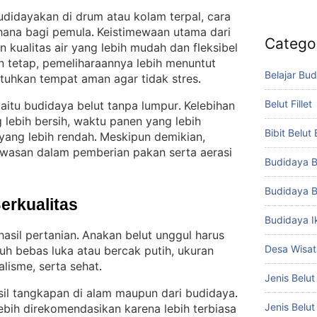
budidayakan di drum atau kolam terpal, cara
hana bagi pemula
Keistimewaan utama dari
. 
Catego
 kualitas air yang lebih mudah dan fleksibel
 tetap, pemeliharaannya lebih menuntut
Belajar Bud
tuhkan tempat aman agar tidak stres
.
Belut Fillet
aitu budidaya belut tanpa lumpur
Kelebihan
. 
 lebih bersih, waktu panen yang lebih
Bibit Belut
 yang lebih rendah
Meskipun demikian,
. 
awasan dalam pemberian pakan serta aerasi
Budidaya B
Budidaya B
Berkualitas
Budidaya I
asil pertanian
Anakan belut unggul harus
. 
Desa Wisat
buh bebas luka atau bercak putih, ukuran
lisme, serta sehat
.
Jenis Belut
asil tangkapan di alam maupun dari budidaya
. 
Jenis Belu
lebih direkomendasikan karena lebih terbiasa