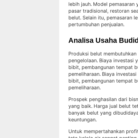
lebih jauh
Model pemasaran ya
. 
pasar tradisional, restoran se
belut
Selain itu, pemasaran
. 
pertumbuhan penjualan
.
Analisa Usaha Budid
Produksi belut membutuhkan k
pengelolaan
Biaya investasi
. 
bibit, pembangunan tempat b
pemeliharaan
Biaya investas
. 
bibit, pembangunan tempat b
pemeliharaan
.
Prospek penghasilan dari bis
yang baik
Harga jual belut t
. 
banyak belut yang dibudidaya
keuntungan
.
Untuk mempertahankan profitab