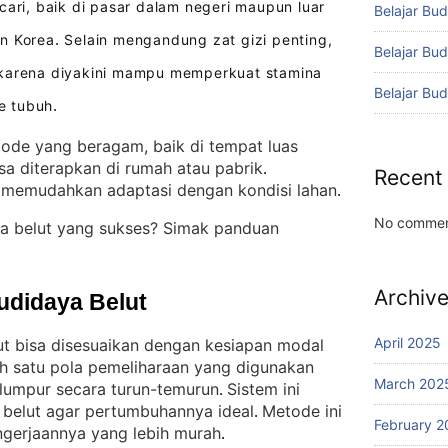
cari, baik di pasar dalam negeri maupun luar
Belajar Bud
an Korea
Selain mengandung zat gizi penting,
.
Belajar Bu
 karena diyakini mampu memperkuat stamina
Belajar Bu
e tubuh
.
ode yang beragam, baik di tempat luas
sa diterapkan di rumah atau pabrik
. 
Recent
a memudahkan adaptasi dengan kondisi lahan
.
No commen
a belut yang sukses? Simak panduan
Archiv
udidaya Belut
April 2025
ut bisa disesuaikan dengan kesiapan modal
h satu pola pemeliharaan yang digunakan
March 202
m lumpur secara turun-temurun
Sistem ini
. 
 belut agar pertumbuhannya ideal
Metode ini
. 
February 2
engerjaannya yang lebih murah
.