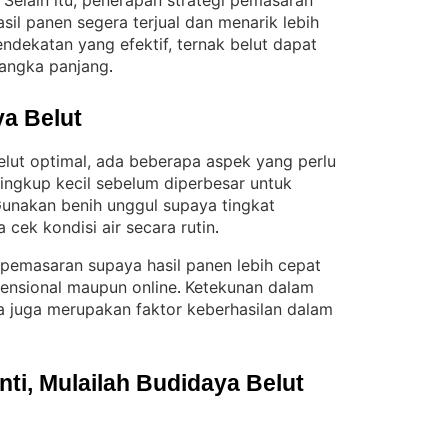
Selain itu, penerapan strategi pemasaran
 
il panen segera terjual dan menarik lebih
ndekatan yang efektif, ternak belut dapat
jangka panjang
.
a Belut
lut optimal, ada beberapa aspek yang perlu
lingkup kecil sebelum diperbesar untuk
unakan benih unggul supaya tingkat
a cek kondisi air secara rutin
.
 pemasaran supaya hasil panen lebih cepat
vensional maupun online
Ketekunan dalam
. 
 juga merupakan faktor keberhasilan dalam
i, Mulailah Budidaya Belut 