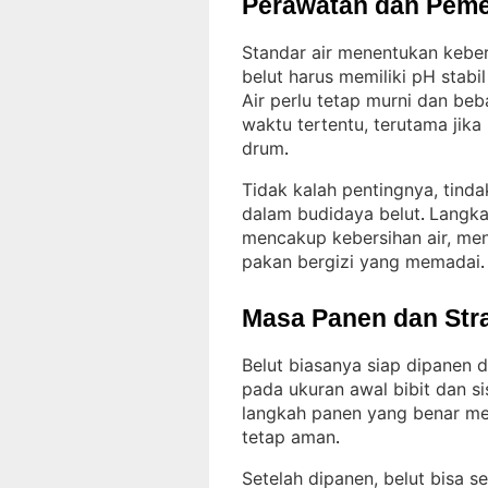
Perawatan dan Peme
Standar air menentukan keber
belut harus memiliki pH sta
Air perlu tetap murni dan beb
waktu tertentu, terutama jik
drum
.
Tidak kalah pentingnya, tind
dalam budidaya belut
Langka
. 
mencakup kebersihan air, me
pakan bergizi yang memadai
.
Masa Panen dan Str
Belut biasanya siap dipanen 
pada ukuran awal bibit dan s
langkah panen yang benar me
tetap aman
.
Setelah dipanen, belut bisa s