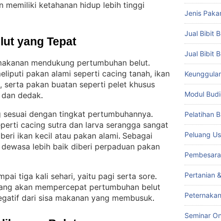
 memiliki ketahanan hidup lebih tinggi
Jenis Paka
Jual Bibit B
lut yang Tepat
Jual Bibit 
 makanan mendukung pertumbuhan belut
. 
eliputi pakan alami seperti cacing tanah, ikan
Keunggulan 
, serta pakan buatan seperti pelet khusus
Modul Budi
, dan dedak
.
 sesuai dengan tingkat pertumbuhannya
Pelatihan 
. 
perti cacing sutra dan larva serangga sangat
Peluang Us
iberi ikan kecil atau pakan alami
Sebagai
. 
h dewasa lebih baik diberi perpaduan pakan
Pembesara
Pertanian 
ai tiga kali sehari, yaitu pagi serta sore
. 
ang akan mempercepat pertumbuhan belut
Peternakan
gatif dari sisa makanan yang membusuk
.
Seminar On