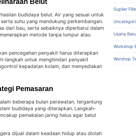
liharaan Belut
Suplier Fill
hasilan budidaya belut
Air yang sesuai untuk
. 
bil serta suhu yang mendukung perkembangan
Uncategor
. 
as dari bau, serta sebaiknya diperbarui dalam
Usaha Belu
a menerapkan metode tanpa lumpur atau
Workshop B
akan pencegahan penyakit harus diterapkan
Worshop Te
h-langkah untuk menghindari penyakit
ngontrol kepadatan kolam, dan menyediakan
ategi Pemasaran
dalam beberapa bulan perawatan, tergantung
istem budidaya yang diterapkan
Langkah-
. 
ncakup pemakaian jaring halus agar belut
egera dijual dalam keadaan hidup atau diolah