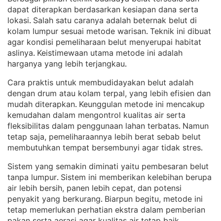
dapat diterapkan berdasarkan kesiapan dana serta
lokasi
Salah satu caranya adalah beternak belut di
. 
kolam lumpur sesuai metode warisan
Teknik ini dibuat
. 
agar kondisi pemeliharaan belut menyerupai habitat
aslinya
Keistimewaan utama metode ini adalah
. 
harganya yang lebih terjangkau
.
Cara praktis untuk membudidayakan belut adalah
dengan drum atau kolam terpal, yang lebih efisien dan
mudah diterapkan
Keunggulan metode ini mencakup
. 
kemudahan dalam mengontrol kualitas air serta
fleksibilitas dalam penggunaan lahan terbatas
Namun
. 
tetap saja, pemeliharaannya lebih berat sebab belut
membutuhkan tempat bersembunyi agar tidak stres
.
Sistem yang semakin diminati yaitu pembesaran belut
tanpa lumpur
Sistem ini memberikan kelebihan berupa
. 
air lebih bersih, panen lebih cepat, dan potensi
penyakit yang berkurang
Biarpun begitu, metode ini
. 
tetap memerlukan perhatian ekstra dalam pemberian
pakan serta aerasi agar kualitas air tetap baik