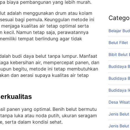
pa biaya pembangunan yang lebih murah
.
belut adalah menggunakan drum atau kolam
Catego
n sesuai bagi pemula
Keunggulan metode ini
. 
njaga kualitas air tetap optimal serta
Belajar Bud
n kecil
Namun tetap saja, perawatannya
. 
 memiliki tempat berlindung agar tidak
Belut Fillet
Bibit Belut
adalah budi daya belut tanpa lumpur
Manfaat
. 
jaga kebersihan air, mempercepat panen, dan
Budidaya B
upun begitu, metode ini tetap membutuhkan
kan dan aerasi supaya kualitas air tetap
Budidaya B
Budidaya I
Berkualitas
Desa Wisat
sil panen yang optimal
Benih belut bermutu
. 
Jenis Belut
 tanpa luka atau noda putih, ukuran seragam
e, serta dalam kondisi sehat
.
Jenis Belu