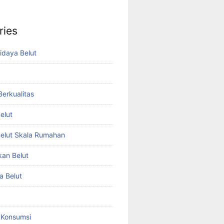
ries
idaya Belut
 Berkualitas
elut
elut Skala Rumahan
kan Belut
a Belut
t Konsumsi