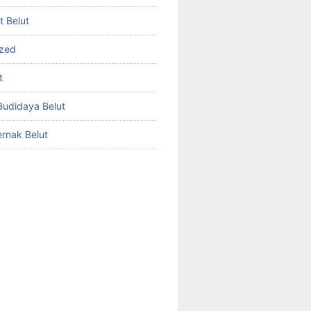
et Belut
ized
t
udidaya Belut
rnak Belut