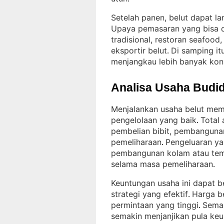
Setelah panen, belut dapat lan
Upaya pemasaran yang bisa di
tradisional, restoran seafoo
eksportir belut
Di samping it
. 
menjangkau lebih banyak ko
Analisa Usaha Budid
Menjalankan usaha belut mem
pengelolaan yang baik
Total
. 
pembelian bibit, pembanguna
pemeliharaan
Pengeluaran ya
. 
pembangunan kolam atau tem
selama masa pemeliharaan
.
Keuntungan usaha ini dapat b
strategi yang efektif
Harga be
. 
permintaan yang tinggi
Semak
. 
semakin menjanjikan pula ke