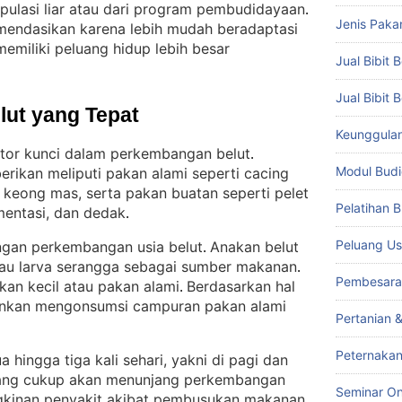
opulasi liar atau dari program pembudidayaan
. 
Jenis Paka
komendasikan karena lebih mudah beradaptasi
emiliki peluang hidup lebih besar
Jual Bibit B
Jual Bibit 
lut yang Tepat
Keunggulan 
ktor kunci dalam perkembangan belut
. 
Modul Budi
erikan meliputi pakan alami seperti cacing
an keong mas, serta pakan buatan seperti pelet
Pelatihan 
mentasi, dan dedak
.
Peluang Us
ngan perkembangan usia belut
Anakan belut
. 
atau larva serangga sebagai sumber makanan
. 
Pembesara
 ikan kecil atau pakan alami
Berdasarkan hal
. 
rankan mengonsumsi campuran pakan alami
Pertanian 
Peternakan
 hingga tiga kali sehari, yakni di pagi dan
ang cukup akan menunjang perkembangan
Seminar On
gkinan penyakit akibat pembusukan makanan