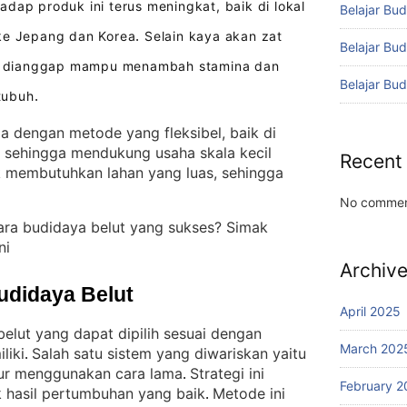
dap produk ini terus meningkat, baik di lokal
Belajar Bud
 ke Jepang dan Korea
Selain kaya akan zat
.
Belajar Bu
ena dianggap mampu menambah stamina dan
Belajar Bu
tubuh
.
la dengan metode yang fleksibel, baik di
, sehingga mendukung usaha skala kecil
Recent
ak membutuhkan lahan yang luas, sehingga
No commen
ara budidaya belut yang sukses? Simak
ni
Archiv
udidaya Belut
April 2025
elut yang dapat dipilih sesuai dengan
March 202
liki
Salah satu sistem yang diwariskan yaitu
. 
pur menggunakan cara lama
Strategi ini
. 
February 2
k hasil pertumbuhan yang baik
Metode ini
. 