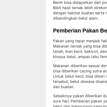
Benih bisa didapatkan dari p
Bibit hasil ternak lebih dire
dengan habitat buatan serta m
dibandingkan belut alam
.
Pemberian Pakan Be
Pakan yang tepat menjadi fa
Makanan ternak yang bisa dib
tanah, ikan kecil, bekicot, d
khusus belut, ampas tahu fer
Makanan diberikan sesuai de
bisa diberikan cacing sutra 
Untuk belut kecil, bisa diberi
tersebut, belut dewasa disa
dan buatan
.
Sebaiknya pakan diberikan dua
sore hari
Pemberian pakan y
. 
belut dan mengurangi kemun