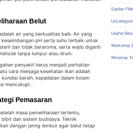
Suplier Fill
liharaan Belut
Uncategor
Usaha Belu
dalah air yang berkualitas baik
Air yang
. 
 keseimbangan pH serta suhu terbaik untuk
Workshop B
steril dan tidak beraroma, serta wajib diganti
 metode tanpa lumpur atau drum
.
Worshop Te
egahan penyakit harus menjadi perhatian
satu cara menjaga kesehatan ikan adalah
 kondisi bersih, kepadatan dalam kolam
isi mencukupi
.
ategi Pemasaran
setelah masa pemeliharaan tertentu,
bibit dan sistem budidaya
Teknik
. 
an dengan jaring lembut agar belut tetap