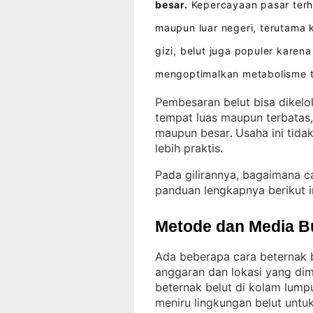
besar.
Kepercayaan pasar terha
maupun luar negeri, terutama
gizi, belut juga populer kar
mengoptimalkan metabolisme 
Pembesaran belut bisa dikelo
tempat luas maupun terbatas
maupun besar
Usaha ini tid
. 
lebih praktis
.
Pada gilirannya, bagaimana c
panduan lengkapnya berikut i
Metode dan Media B
Ada beberapa cara beternak b
anggaran dan lokasi yang dimi
beternak belut di kolam lum
meniru lingkungan belut untu