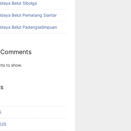
idaya Belut Sibolga
didaya Belut Pematang Siantar
didaya Belut Padangsidimpuan
 Comments
ts to show.
es
5
025