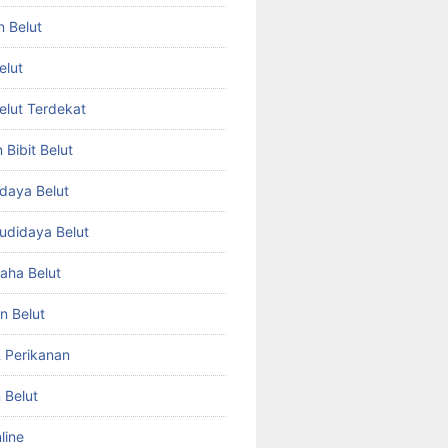
n Belut
elut
Belut Terdekat
Bibit Belut
daya Belut
Budidaya Belut
aha Belut
n Belut
& Perikanan
 Belut
line