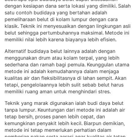
dengan kesiapan dana serta lokasi yang dimiliki
Salah
. 
satu contoh budidaya yang bertahan adalah
pemeliharaan belut di kolam lumpur dengan cara
klasik
Teknik ini menyesuaikan dengan lingkungan asli
. 
belut sehingga pertumbuhannya maksimal
Metode ini
. 
memiliki nilai lebih karena biayanya lebih efisien
.
Alternatif budidaya belut lainnya adalah dengan
menggunakan drum atau kolam terpal, yang lebih
sederhana dan ramah bagi pemula
Keunggulan utama
. 
metode ini adalah kemudahannya dalam menjaga
kualitas air dan fleksibilitasnya di lahan sempit
Akan
. 
tetapi, pengelolaannya lebih sulit sebab belut harus
memiliki ruang aman untuk menghindari stres
.
Teknik yang marak digunakan ialah budi daya belut
tanpa lumpur
Keuntungan dari metode ini adalah air
. 
tetap bersih, proses panen lebih cepat, dan
kemungkinan penyakit lebih kecil
Biarpun demikian,
. 
metode ini tetap memerlukan perhatian dalam
pemberian pakan serta aerasi agar kualitas air tetap