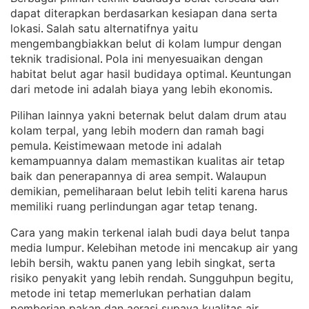
dapat diterapkan berdasarkan kesiapan dana serta
lokasi
Salah satu alternatifnya yaitu
. 
mengembangbiakkan belut di kolam lumpur dengan
teknik tradisional
Pola ini menyesuaikan dengan
. 
habitat belut agar hasil budidaya optimal
Keuntungan
. 
dari metode ini adalah biaya yang lebih ekonomis
.
Pilihan lainnya yakni beternak belut dalam drum atau
kolam terpal, yang lebih modern dan ramah bagi
pemula
Keistimewaan metode ini adalah
. 
kemampuannya dalam memastikan kualitas air tetap
baik dan penerapannya di area sempit
Walaupun
. 
demikian, pemeliharaan belut lebih teliti karena harus
memiliki ruang perlindungan agar tetap tenang
.
Cara yang makin terkenal ialah budi daya belut tanpa
media lumpur
Kelebihan metode ini mencakup air yang
. 
lebih bersih, waktu panen yang lebih singkat, serta
risiko penyakit yang lebih rendah
Sungguhpun begitu,
. 
metode ini tetap memerlukan perhatian dalam
pemberian pakan dan aerasi supaya kualitas air