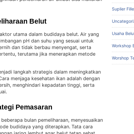
Suplier Fill
liharaan Belut
Uncategor
Usaha Belu
 faktor utama dalam budidaya belut
Air yang
. 
seimbangan pH dan suhu yang sesuai untuk
Workshop B
jernih dan tidak berbau menyengat, serta
tertentu, terutama jika menerapkan metode
Worshop Te
njadi langkah strategis dalam meningkatkan
Cara menjaga kesehatan ikan adalah dengan
ersih, menghindari kepadatan tinggi, serta
uai
.
ategi Pemasaran
h beberapa bulan pemeliharaan, menyesuaikan
ode budidaya yang diterapkan
Tata cara
. 
ngan jaring lembut agar belut tetap sehat
.