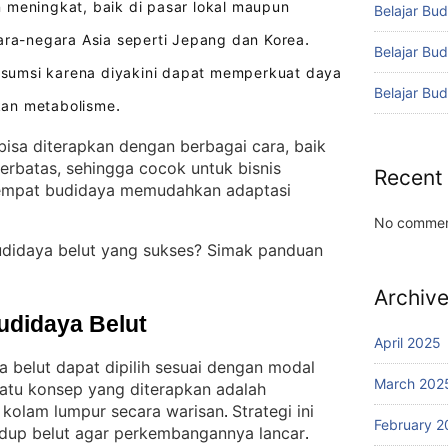
meningkat, baik di pasar lokal maupun
Belajar Bud
gara-negara Asia seperti Jepang dan Korea
.
Belajar Bu
konsumsi karena diyakini dapat memperkuat daya
Belajar Bu
kan metabolisme
.
isa diterapkan dengan berbagai cara, baik
erbatas, sehingga cocok untuk bisnis
Recent
 tempat budidaya memudahkan adaptasi
No commen
udidaya belut yang sukses? Simak panduan
Archiv
udidaya Belut
April 2025
a belut dapat dipilih sesuai dengan modal
March 202
satu konsep yang diterapkan adalah
kolam lumpur secara warisan
Strategi ini
. 
February 2
dup belut agar perkembangannya lancar
. 