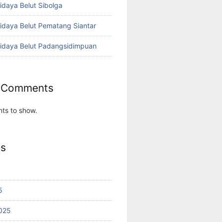
idaya Belut Sibolga
didaya Belut Pematang Siantar
didaya Belut Padangsidimpuan
 Comments
ts to show.
es
5
025