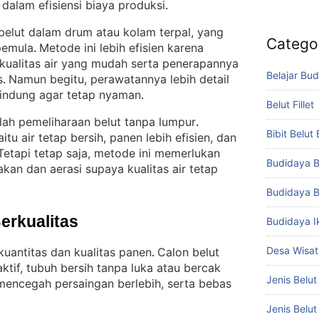
 dalam efisiensi biaya produksi
.
 belut dalam drum atau kolam terpal, yang
Catego
 pemula
Metode ini lebih efisien karena
. 
ualitas air yang mudah serta penerapannya
Belajar Bud
s
Namun begitu, perawatannya lebih detail
. 
lindung agar tetap nyaman
.
Belut Fillet
lah pemeliharaan belut tanpa lumpur
. 
Bibit Belut
tu air tetap bersih, panen lebih efisien, dan
Tetapi tetap saja, metode ini memerlukan
Budidaya B
kan dan aerasi supaya kualitas air tetap
Budidaya B
Berkualitas
Budidaya I
Desa Wisat
kuantitas dan kualitas panen
Calon belut
. 
aktif, tubuh bersih tanpa luka atau bercak
Jenis Belut
mencegah persaingan berlebih, serta bebas
Jenis Belu