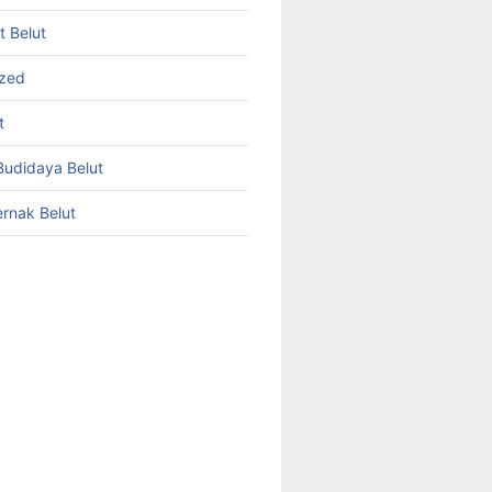
et Belut
ized
t
udidaya Belut
rnak Belut