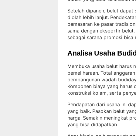
Setelah dipanen, belut dapat
diolah lebih lanjut
Pendekatan
. 
pemasaran ke pasar tradisiona
sama dengan eksportir belut
. 
sebagai sarana promosi bisa
Analisa Usaha Budid
Membuka usaha belut harus m
pemeliharaan
Total anggaran
. 
pembangunan wadah budidaya,
Komponen biaya yang harus d
konstruksi kolam, serta peny
Pendapatan dari usaha ini d
yang baik
Pasokan belut yan
. 
harga
Semakin meningkat pro
. 
yang bisa didapatkan
.