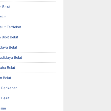
n Belut
elut
Belut Terdekat
Bibit Belut
daya Belut
Budidaya Belut
aha Belut
n Belut
& Perikanan
 Belut
line