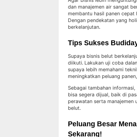
Agar bisnis lebih menguntung
dan manajemen air sangat be
membantu hasil panen cepat 
Dengan pendekatan yang holist
berkelanjutan
.
Tips Sukses Budiday
Supaya bisnis belut berkelan
diikuti
Lakukan uji coba dala
. 
supaya lebih memahami tekni
meningkatkan peluang panen, s
Sebagai tambahan informasi, p
bisa segera dijual, baik di pa
perawatan serta manajemen u
belut
.
Peluang Besar Menant
Sekarang!