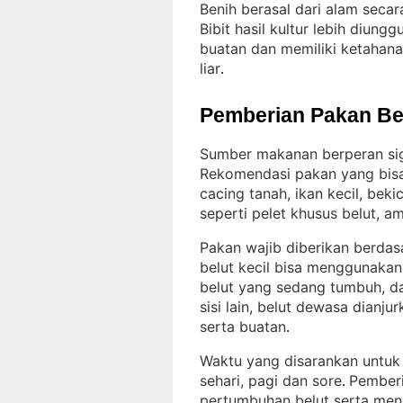
Benih berasal dari alam secar
Bibit hasil kultur lebih diung
buatan dan memiliki ketahana
liar
.
Pemberian Pakan Be
Sumber makanan berperan sig
Rekomendasi pakan yang bisa
cacing tanah, ikan kecil, bek
seperti pelet khusus belut, a
Pakan wajib diberikan berdas
belut kecil bisa menggunakan
belut yang sedang tumbuh, dap
sisi lain, belut dewasa dian
serta buatan
.
Waktu yang disarankan untuk 
sehari, pagi dan sore
Pemberi
. 
pertumbuhan belut serta men