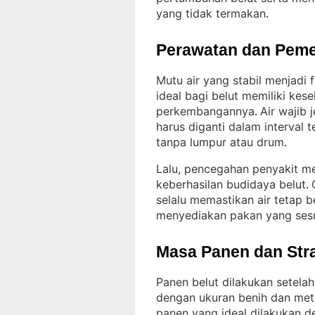
yang tidak termakan
.
Perawatan dan Peme
Mutu air yang stabil menjadi
ideal bagi belut memiliki ke
perkembangannya
Air wajib 
. 
harus diganti dalam interval 
tanpa lumpur atau drum
.
Lalu, pencegahan penyakit me
keberhasilan budidaya belut
. 
selalu memastikan air tetap b
menyediakan pakan yang ses
Masa Panen dan Str
Panen belut dilakukan setela
dengan ukuran benih dan met
panen yang ideal dilakukan de