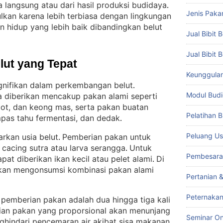
a langsung atau dari hasil produksi budidaya
. 
Jenis Paka
gulkan karena lebih terbiasa dengan lingkungan
n hidup yang lebih baik dibandingkan belut
Jual Bibit B
Jual Bibit 
lut yang Tepat
Keunggulan 
nifikan dalam perkembangan belut
. 
Modul Budi
 diberikan mencakup pakan alami seperti
icot, dan keong mas, serta pakan buatan
Pelatihan 
mpas tahu fermentasi, dan dedak
.
Peluang Us
arkan usia belut
Pemberian pakan untuk
. 
 cacing sutra atau larva serangga
Untuk
. 
Pembesara
at diberikan ikan kecil atau pelet alami
Di
. 
jurkan mengonsumsi kombinasi pakan alami
Pertanian 
Peternakan
pemberian pakan adalah dua hingga tiga kali
an pakan yang proporsional akan menunjang
Seminar On
ghindari pencemaran air akibat sisa makanan