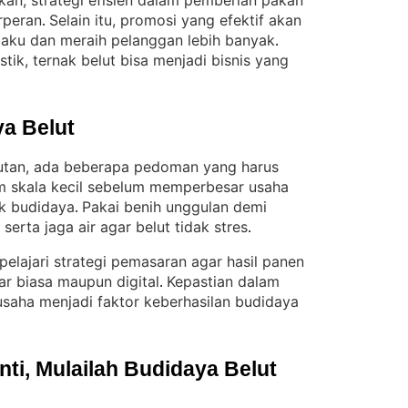
kan, strategi efisien dalam pemberian pakan
rperan
Selain itu, promosi yang efektif akan
. 
laku dan meraih pelanggan lebih banyak
. 
ik, ternak belut bisa menjadi bisnis yang
a Belut
jutan, ada beberapa pedoman yang harus
m skala kecil sebelum memperbesar usaha
k budidaya
Pakai benih unggulan demi
. 
erta jaga air agar belut tidak stres
.
elajari strategi pemasaran agar hasil panen
sar biasa maupun digital
Kepastian dalam
. 
saha menjadi faktor keberhasilan budidaya
i, Mulailah Budidaya Belut 