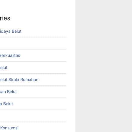
ries
idaya Belut
 Berkualitas
elut
elut Skala Rumahan
kan Belut
a Belut
t Konsumsi