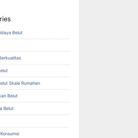
ries
idaya Belut
 Berkualitas
elut
elut Skala Rumahan
kan Belut
a Belut
t Konsumsi