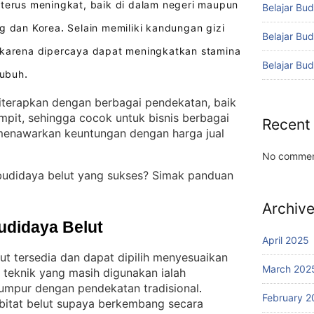
terus meningkat, baik di dalam negeri maupun
Belajar Bud
ng dan Korea
Selain memiliki kandungan gizi
.
Belajar Bu
i karena dipercaya dapat meningkatkan stamina
Belajar Bu
tubuh
.
terapkan dengan berbagai pendekatan, baik
mpit, sehingga cocok untuk bisnis berbagai
Recent
menawarkan keuntungan dengan harga jual
No commen
budidaya belut yang sukses? Simak panduan
Archiv
udidaya Belut
April 2025
ut tersedia dan dapat dipilih menyesuaikan
March 202
 teknik yang masih digunakan ialah
lumpur dengan pendekatan tradisional
. 
February 2
bitat belut supaya berkembang secara