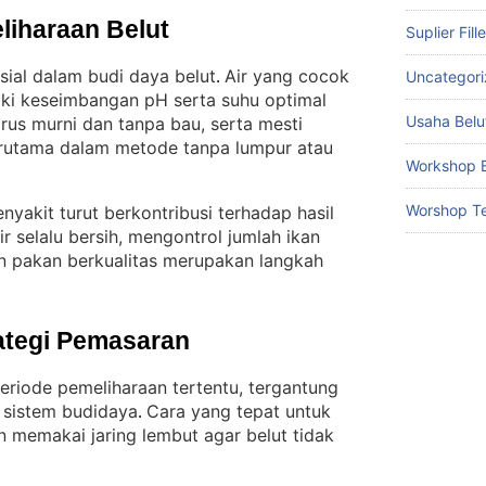
liharaan Belut
Suplier Fill
sial dalam budi daya belut
Air yang cocok
Uncategor
. 
iki keseimbangan pH serta suhu optimal
Usaha Belu
arus murni dan tanpa bau, serta mesti
terutama dalam metode tanpa lumpur atau
Workshop B
Worshop Te
yakit turut berkontribusi terhadap hasil
r selalu bersih, mengontrol jumlah ikan
 pakan berkualitas merupakan langkah
ategi Pemasaran
periode pemeliharaan tertentu, tergantung
n sistem budidaya
Cara yang tepat untuk
. 
 memakai jaring lembut agar belut tidak