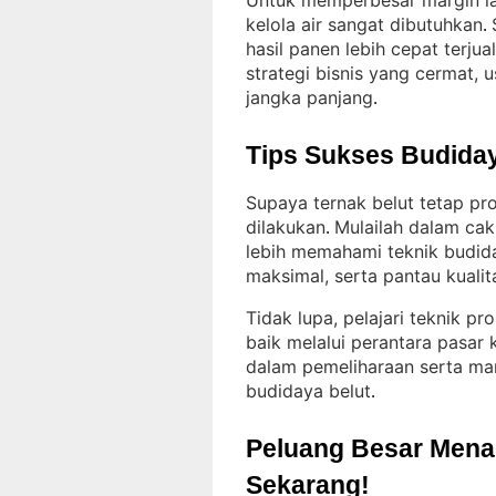
Untuk memperbesar margin lab
kelola air sangat dibutuhkan
. 
hasil panen lebih cepat terj
strategi bisnis yang cermat,
jangka panjang
.
Tips Sukses Budiday
Supaya ternak belut tetap pr
dilakukan
Mulailah dalam ca
. 
lebih memahami teknik budid
maksimal, serta pantau kualita
Tidak lupa, pelajari teknik pr
baik melalui perantara pasar
dalam pemeliharaan serta ma
budidaya belut
.
Peluang Besar Menant
Sekarang!