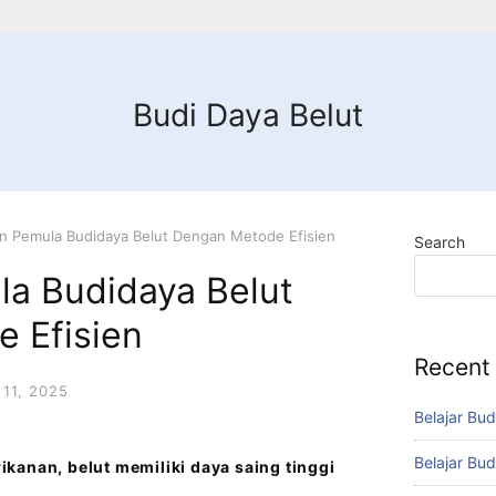
Budi Daya Belut
n Pemula Budidaya Belut Dengan Metode Efisien
Search
a Budidaya Belut
 Efisien
Recent
11, 2025
Belajar Bud
Belajar Bud
kanan, belut memiliki daya saing tinggi