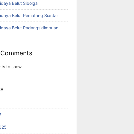
idaya Belut Sibolga
didaya Belut Pematang Siantar
didaya Belut Padangsidimpuan
 Comments
ts to show.
es
5
025