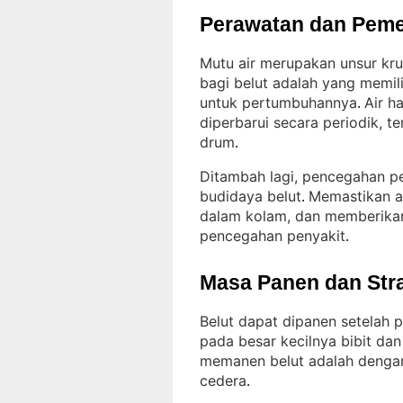
Perawatan dan Peme
Mutu air merupakan unsur kru
bagi belut adalah yang memil
untuk pertumbuhannya
Air h
. 
diperbarui secara periodik, 
drum
.
Ditambah lagi, pencegahan pen
budidaya belut
Memastikan ai
. 
dalam kolam, dan memberikan
pencegahan penyakit
.
Masa Panen dan Str
Belut dapat dipanen setelah 
pada besar kecilnya bibit da
memanen belut adalah dengan
cedera
.