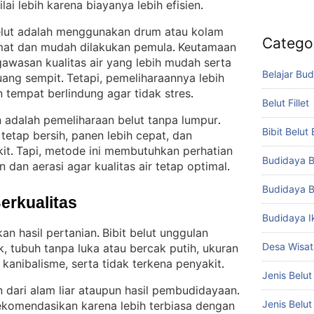
ilai lebih karena biayanya lebih efisien
.
belut adalah menggunakan drum atau kolam
Catego
emat dan mudah dilakukan pemula
Keutamaan
. 
gawasan kualitas air yang lebih mudah serta
Belajar Bud
ruang sempit
Tetapi, pemeliharaannya lebih
. 
 tempat berlindung agar tidak stres
.
Belut Fillet
 adalah pemeliharaan belut tanpa lumpur
. 
Bibit Belut
tetap bersih, panen lebih cepat, dan
it
Tapi, metode ini membutuhkan perhatian
. 
Budidaya B
dan aerasi agar kualitas air tetap optimal
.
Budidaya B
Berkualitas
Budidaya I
an hasil pertanian
Bibit belut unggulan
. 
Desa Wisat
rak, tubuh tanpa luka atau bercak putih, ukuran
anibalisme, serta tidak terkena penyakit
.
Jenis Belut
 dari alam liar ataupun hasil pembudidayaan
. 
Jenis Belu
rekomendasikan karena lebih terbiasa dengan