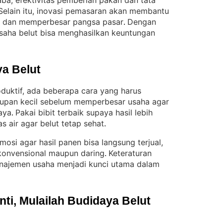
a, efektivitas pemberian pakan dan tata
Selain itu, inovasi pemasaran akan membantu
ual dan memperbesar pangsa pasar
Dengan
. 
 usaha belut bisa menghasilkan keuntungan
a Belut
oduktif, ada beberapa cara yang harus
kupan kecil sebelum memperbesar usaha agar
aya
Pakai bibit terbaik supaya hasil lebih
. 
s air agar belut tetap sehat
.
omosi agar hasil panen bisa langsung terjual,
 konvensional maupun daring
Keteraturan
. 
najemen usaha menjadi kunci utama dalam
i, Mulailah Budidaya Belut 