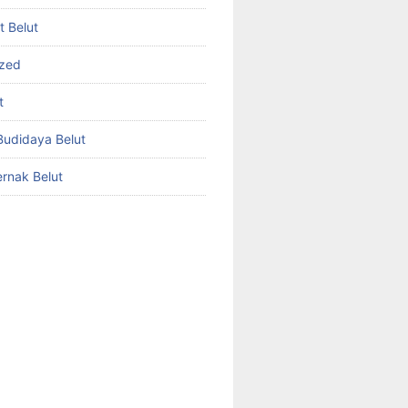
et Belut
ized
t
udidaya Belut
rnak Belut