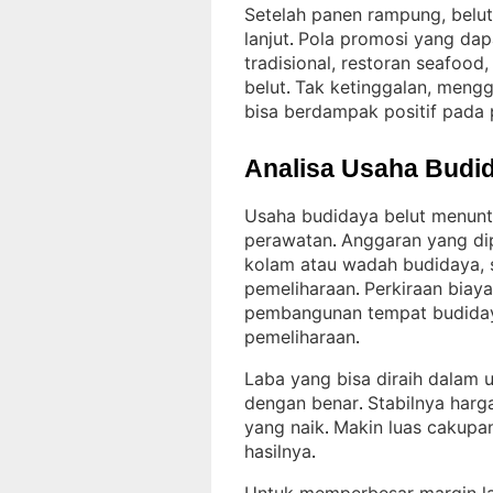
Setelah panen rampung, belut 
lanjut
Pola promosi yang dap
. 
tradisional, restoran seafood
belut
Tak ketinggalan, mengg
. 
bisa berdampak positif pada 
Analisa Usaha Budid
Usaha budidaya belut menunt
perawatan
Anggaran yang dip
. 
kolam atau wadah budidaya, 
pemeliharaan
Perkiraan biaya
. 
pembangunan tempat budiday
pemeliharaan
.
Laba yang bisa diraih dalam u
dengan benar
Stabilnya har
. 
yang naik
Makin luas cakupan
. 
hasilnya
.