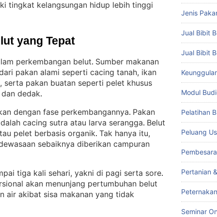
i tingkat kelangsungan hidup lebih tinggi
Jenis Paka
Jual Bibit B
lut yang Tepat
Jual Bibit 
alam perkembangan belut
Sumber makanan
. 
dari pakan alami seperti cacing tanah, ikan
Keunggulan 
, serta pakan buatan seperti pelet khusus
Modul Budi
, dan dedak
.
ikan dengan fase perkembangannya
Pakan
Pelatihan 
. 
 adalah cacing sutra atau larva serangga
Belut
. 
Peluang Us
atau pelet berbasis organik
Tak hanya itu,
. 
edewasaan sebaiknya diberikan campuran
Pembesara
Pertanian 
ai tiga kali sehari, yakni di pagi serta sore
. 
sional akan menunjang pertumbuhan belut
Peternakan
 air akibat sisa makanan yang tidak
Seminar On