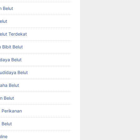
n Belut
elut
Belut Terdekat
Bibit Belut
daya Belut
Budidaya Belut
aha Belut
n Belut
& Perikanan
 Belut
line