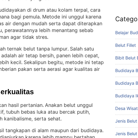
budidayakan di drum atau kolam terpal, cara
hana bagi pemula
Metode ini unggul karena
. 
Catego
s air dengan mudah serta dapat diterapkan
u, perawatannya lebih menantang sebab
Belajar Bud
an agar tidak stres
.
Belut Fillet
lah ternak belut tanpa lumpur
Salah satu
. 
dalah air tetap bersih, panen lebih cepat,
Bibit Belut
bih kecil
Sekalipun begitu, metode ini tetap
. 
rian pakan serta aerasi agar kualitas air
Budidaya B
Budidaya B
Berkualitas
Budidaya I
an hasil pertanian
Anakan belut unggul
. 
Desa Wisat
if, tubuh bebas luka atau bercak putih,
 kanibalisme, serta sehat
.
Jenis Belut
asil tangkapan di alam maupun dari budidaya
. 
Jenis Belu
h dianjurkan karena lebih mampu bertahan