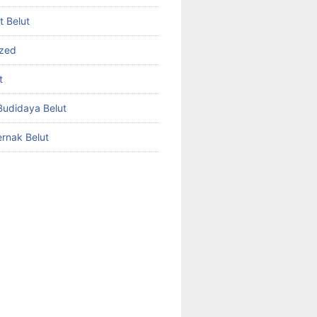
et Belut
ized
t
udidaya Belut
rnak Belut