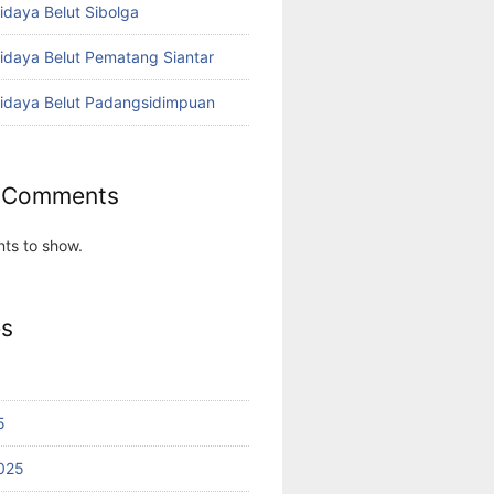
idaya Belut Sibolga
didaya Belut Pematang Siantar
didaya Belut Padangsidimpuan
 Comments
ts to show.
es
5
025