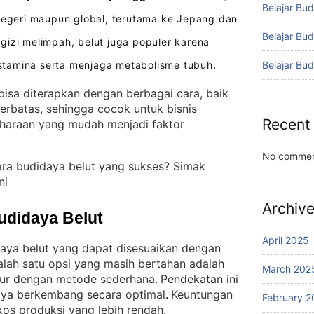
Belajar Bud
 negeri maupun global, terutama ke Jepang dan
Belajar Bu
gizi melimpah, belut juga populer karena
Belajar Bu
tamina serta menjaga metabolisme tubuh
.
isa diterapkan dengan berbagai cara, baik
erbatas, sehingga cocok untuk bisnis
Recent
haraan yang mudah menjadi faktor
No commen
ara budidaya belut yang sukses? Simak
ni
Archiv
udidaya Belut
April 2025
daya belut yang dapat disesuaikan dengan
alah satu opsi yang masih bertahan adalah
March 202
pur dengan metode sederhana
Pendekatan ini
. 
aya berkembang secara optimal
Keuntungan
. 
February 2
os produksi yang lebih rendah
.