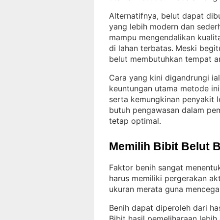
Alternatifnya, belut dapat di
yang lebih modern dan seder
mampu mengendalikan kualita
di lahan terbatas
Meski begit
. 
belut membutuhkan tempat am
Cara yang kini digandrungi ia
keuntungan utama metode ini a
serta kemungkinan penyakit le
butuh pengawasan dalam pembe
tetap optimal
.
Memilih Bibit Belut 
Faktor benih sangat menentuk
harus memiliki pergerakan akt
ukuran merata guna mencegah
Benih dapat diperoleh dari h
Bibit hasil pemeliharaan lebi