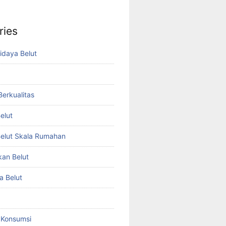
ries
idaya Belut
 Berkualitas
elut
elut Skala Rumahan
kan Belut
a Belut
t Konsumsi