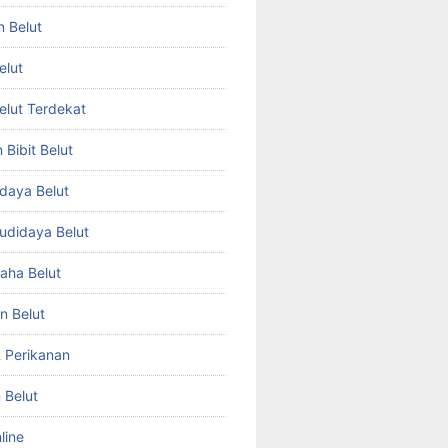
n Belut
elut
Belut Terdekat
Bibit Belut
daya Belut
Budidaya Belut
aha Belut
n Belut
& Perikanan
 Belut
line