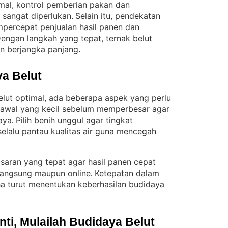
imal, kontrol pemberian pakan dan
 sangat diperlukan
Selain itu, pendekatan
. 
percepat penjualan hasil panen dan
engan langkah yang tepat, ternak belut
n berjangka panjang
.
a Belut
lut optimal, ada beberapa aspek yang perlu
ri awal yang kecil sebelum memperbesar agar
aya
Pilih benih unggul agar tingkat
. 
selalu pantau kualitas air guna mencegah
asaran yang tepat agar hasil panen cepat
 langsung maupun online
Ketepatan dalam
. 
a turut menentukan keberhasilan budidaya
i, Mulailah Budidaya Belut 