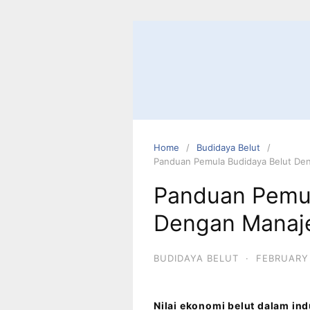
Home
Budidaya Belut
Panduan Pemula Budidaya Belut De
Panduan Pemul
Dengan Manaj
BUDIDAYA BELUT
·
FEBRUARY 
Nilai ekonomi belut dalam ind