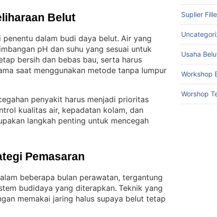
Suplier Fill
liharaan Belut
Uncategor
di penentu dalam budi daya belut
Air yang
. 
seimbangan pH dan suhu yang sesuai untuk
Usaha Belu
tetap bersih dan bebas bau, serta harus
rutama saat menggunakan metode tanpa lumpur
Workshop B
Worshop Te
cegahan penyakit harus menjadi prioritas
trol kualitas air, kepadatan kolam, dan
upakan langkah penting untuk mencegah
ategi Pemasaran
dalam beberapa bulan perawatan, tergantung
istem budidaya yang diterapkan
Teknik yang
. 
gan memakai jaring halus supaya belut tetap