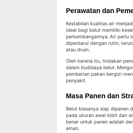
Perawatan dan Peme
Kestabilan kualitas air menja
ideal bagi belut memiliki ke
perkembangannya
Air perlu 
. 
diperbarui dengan rutin, te
atau drum
.
Oleh karena itu, tindakan pen
dalam budidaya belut
Mengon
. 
pemberian pakan bergizi mer
penyakit
.
Masa Panen dan Str
Belut biasanya siap dipanen 
pada ukuran awal bibit dan s
benar untuk panen adalah den
aman
.