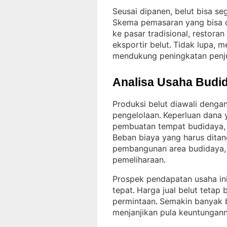
Seusai dipanen, belut bisa seg
Skema pemasaran yang bisa d
ke pasar tradisional, restora
eksportir belut
Tidak lupa, me
. 
mendukung peningkatan penj
Analisa Usaha Budid
Produksi belut diawali dengan
pengelolaan
Keperluan dana y
. 
pembuatan tempat budidaya, 
Beban biaya yang harus dita
pembangunan area budidaya, 
pemeliharaan
.
Prospek pendapatan usaha in
tepat
Harga jual belut tetap 
. 
permintaan
Semakin banyak 
. 
menjanjikan pula keuntungan