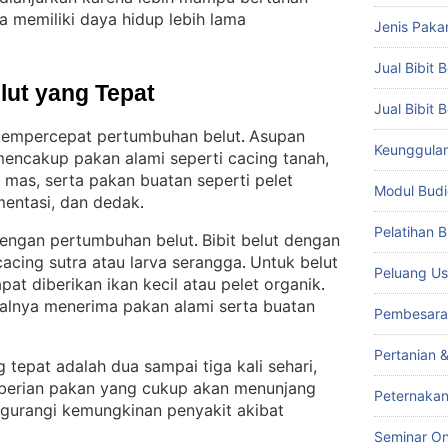
a memiliki daya hidup lebih lama
Jenis Paka
Jual Bibit B
lut yang Tepat
Jual Bibit 
empercepat pertumbuhan belut
Asupan
. 
Keunggulan 
encakup pakan alami seperti cacing tanah,
g mas, serta pakan buatan seperti pelet
Modul Budi
mentasi, dan dedak
.
Pelatihan 
dengan pertumbuhan belut
Bibit belut dengan
. 
cacing sutra atau larva serangga
Untuk belut
. 
Peluang Us
at diberikan ikan kecil atau pelet organik
. 
ealnya menerima pakan alami serta buatan
Pembesara
Pertanian 
tepat adalah dua sampai tiga kali sehari,
erian pakan yang cukup akan menunjang
Peternakan
urangi kemungkinan penyakit akibat
Seminar On