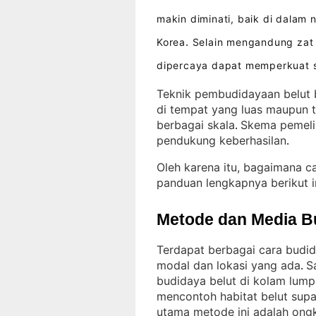
makin diminati, baik di dalam
Korea
Selain mengandung zat 
.
dipercaya dapat memperkuat s
Teknik pembudidayaan belut b
di tempat yang luas maupun t
berbagai skala
Skema pemeli
. 
pendukung keberhasilan
.
Oleh karena itu, bagaimana c
panduan lengkapnya berikut i
Metode dan Media B
Terdapat berbagai cara budi
modal dan lokasi yang ada
S
. 
budidaya belut di kolam lum
mencontoh habitat belut sup
utama metode ini adalah ongk