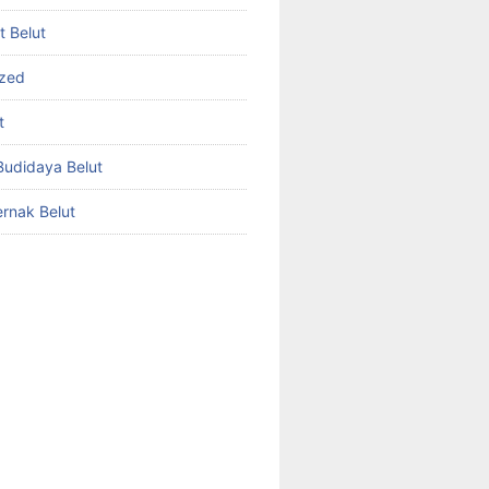
et Belut
ized
t
udidaya Belut
rnak Belut