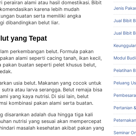
i perairan alami atau hasil domestikasi
Bibit
. 
Jenis Paka
irekomendasikan karena lebih mudah
kungan buatan serta memiliki angka
Jual Bibit B
gi dibandingkan belut liar
.
Jual Bibit 
lut yang Tepat
Keunggulan 
alam perkembangan belut
Formula pakan
. 
pakan alami seperti cacing tanah, ikan kecil,
Modul Budi
 pakan buatan seperti pelet khusus belut,
Pelatihan 
dedak
.
arkan usia belut
Makanan yang cocok untuk
Peluang Us
. 
g sutra atau larva serangga
Belut remaja bisa
. 
Pembesara
lami yang kaya nutrisi
Di sisi lain, belut
. 
si kombinasi pakan alami serta buatan
.
Pertanian 
disarankan adalah dua hingga tiga kali
Peternakan
uhan nutrisi yang sesuai akan mempercepat
indari masalah kesehatan akibat pakan yang
Seminar On