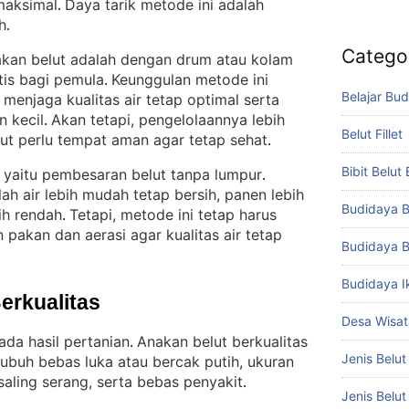
 maksimal
Daya tarik metode ini adalah
. 
h
.
Catego
kan belut adalah dengan drum atau kolam
ktis bagi pemula
Keunggulan metode ini
. 
Belajar Bud
njaga kualitas air tetap optimal serta
n kecil
Akan tetapi, pengelolaannya lebih
. 
Belut Fillet
ut perlu tempat aman agar tetap sehat
.
Bibit Belut
 yaitu pembesaran belut tanpa lumpur
. 
lah air lebih mudah tetap bersih, panen lebih
Budidaya B
bih rendah
Tetapi, metode ini tetap harus
. 
pakan dan aerasi agar kualitas air tetap
Budidaya B
Budidaya I
Berkualitas
Desa Wisat
da hasil pertanian
Anakan belut berkualitas
. 
Jenis Belut
 tubuh bebas luka atau bercak putih, ukuran
aling serang, serta bebas penyakit
.
Jenis Belu