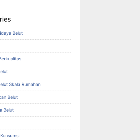
ries
idaya Belut
 Berkualitas
elut
elut Skala Rumahan
kan Belut
a Belut
t Konsumsi