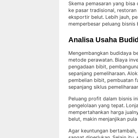
Skema pemasaran yang bisa d
ke pasar tradisional, restora
eksportir belut
Lebih jauh, p
. 
memperbesar peluang bisnis
Analisa Usaha Budid
Mengembangkan budidaya belu
metode perawatan
Biaya inv
. 
pengadaan bibit, pembanguna
sepanjang pemeliharaan
Alok
. 
pembelian bibit, pembuatan f
sepanjang siklus pemeliharaa
Peluang profit dalam bisnis 
pengelolaan yang tepat
Lonj
. 
mempertahankan harga jualn
belut, makin menjanjikan pul
Agar keuntungan bertambah, o
sangat diperlukan
Selain itu
. 