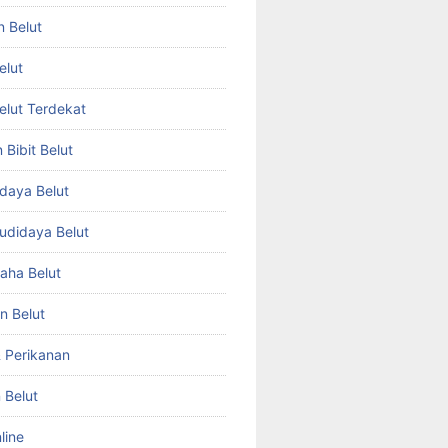
n Belut
elut
Belut Terdekat
Bibit Belut
daya Belut
Budidaya Belut
aha Belut
n Belut
& Perikanan
 Belut
line