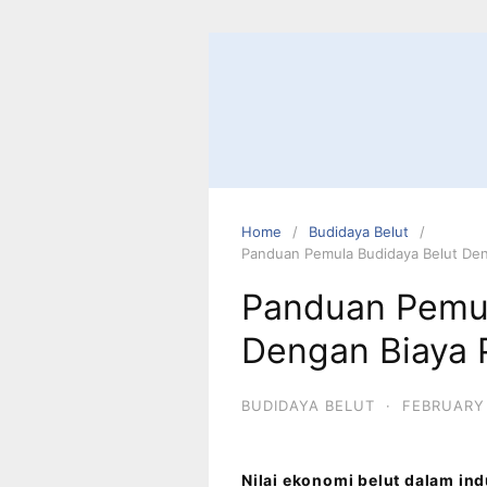
Home
Budidaya Belut
Panduan Pemula Budidaya Belut De
Panduan Pemul
Dengan Biaya 
BUDIDAYA BELUT
·
FEBRUARY 
Nilai ekonomi belut dalam ind