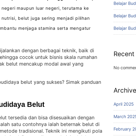
Belajar Bud
 negeri maupun luar negeri, terutama ke
Belajar Bu
 nutrisi, belut juga sering menjadi pilihan
Belajar Bu
embantu menjaga stamina serta mengatur
ijalankan dengan berbagai teknik, baik di
Recent
sehingga cocok untuk bisnis skala rumahan
nak belut mencakup modal awal yang
No commen
budidaya belut yang sukses? Simak panduan
Archiv
udidaya Belut
April 2025
March 202
ut tersedia dan bisa disesuaikan dengan
alah satu contohnya ialah beternak belut di
February 2
metode tradisional
Teknik ini mengikuti pola
. 