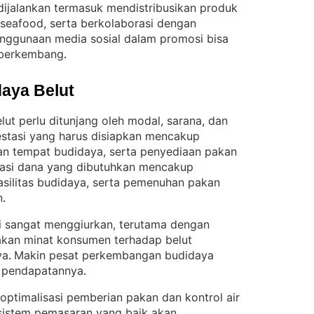
ijalankan termasuk mendistribusikan produk
n seafood, serta berkolaborasi dengan
enggunaan media sosial dalam promosi bisa
 berkembang
.
aya Belut
t perlu ditunjang oleh modal, sarana, dan
estasi yang harus disiapkan mencakup
n tempat budidaya, serta penyediaan pakan
asi dana yang dibutuhkan mencakup
asilitas budidaya, serta pemenuhan pakan
n
.
ini sangat menggiurkan, terutama dengan
akan minat konsumen terhadap belut
ya
Makin pesat perkembangan budidaya
. 
a pendapatannya
.
ptimalisasi pemberian pakan dan kontrol air
, sistem pemasaran yang baik akan