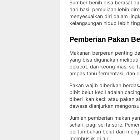
Sumber benih bisa berasal dar
dari hasil pemuliaan lebih d
menyesuaikan diri dalam ling
kelangsungan hidup lebih ting
Pemberian Pakan Be
Makanan berperan penting d
yang bisa digunakan meliputi 
bekicot, dan keong mas, serta
ampas tahu fermentasi, dan 
Pakan wajib diberikan berdas
bibit belut kecil adalah cacin
diberi ikan kecil atau pakan a
dewasa dianjurkan mengonsum
Jumlah pemberian makan yang 
sehari, pagi serta sore
Pemen
. 
pertumbuhan belut dan mengh
membusuk di air
.