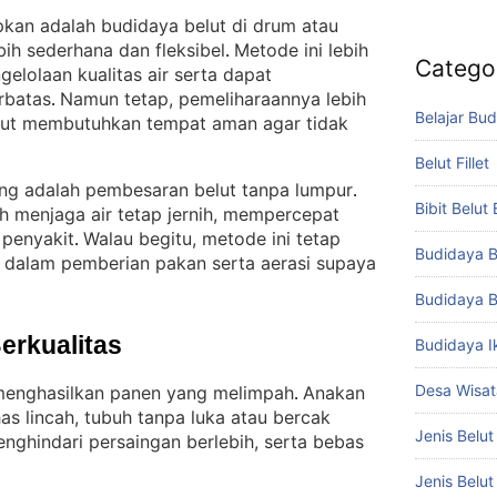
apkan adalah budidaya belut di drum atau
bih sederhana dan fleksibel
Metode ini lebih
. 
Catego
lolaan kualitas air serta dapat
erbatas
Namun tetap, pemeliharaannya lebih
. 
Belajar Bud
lut membutuhkan tempat aman agar tidak
Belut Fillet
g adalah pembesaran belut tanpa lumpur
. 
Bibit Belut
ah menjaga air tetap jernih, mempercepat
 penyakit
Walau begitu, metode ini tetap
. 
Budidaya B
 dalam pemberian pakan serta aerasi supaya
Budidaya B
Berkualitas
Budidaya I
Desa Wisat
i menghasilkan panen yang melimpah
Anakan
. 
has lincah, tubuh tanpa luka atau bercak
Jenis Belut
enghindari persaingan berlebih, serta bebas
Jenis Belu