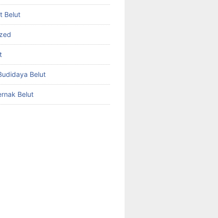
et Belut
ized
t
udidaya Belut
rnak Belut