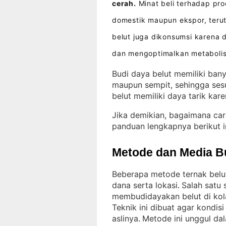
cerah.
Minat beli terhadap pro
domestik maupun ekspor, teru
belut juga dikonsumsi karena 
dan mengoptimalkan metaboli
Budi daya belut memiliki bany
maupun sempit, sehingga sesu
belut memiliki daya tarik kar
Jika demikian, bagaimana ca
panduan lengkapnya berikut i
Metode dan Media B
Beberapa metode ternak belu
dana serta lokasi
Salah satu 
. 
membudidayakan belut di ko
Teknik ini dibuat agar kondis
aslinya
Metode ini unggul dal
. 