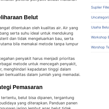
Suplier Fill
liharaan Belut
Uncategor
Usaha Belu
ngat ditentukan oleh kualitas air
Air yang
. 
mbang serta suhu ideal untuk mendukung
Workshop B
 steril dan tidak mengeluarkan bau, serta
terutama bila memakai metode tanpa lumpur
Worshop Te
cegahan penyakit harus menjadi prioritas
rbagai metode untuk mencegah penyakit,
ir, menghindari kepadatan tinggi dalam
an berkualitas dalam jumlah yang memadai
.
ategi Pemasaran
tertentu, belut bisa dipanen, tergantung
 budidaya yang diterapkan
Panduan panen
. 
gunaan jaring lembut agar belut tidak