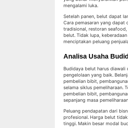
mengalami luka
.
Setelah panen, belut dapat lan
Cara pemasaran yang dapat d
tradisional, restoran seafood
belut
Tidak lupa, keberadaa
. 
menciptakan peluang penjuala
Analisa Usaha Budid
Budidaya belut harus diawali
pengelolaan yang baik
Belan
. 
pembelian bibit, pembangun
selama siklus pemeliharaan
T
. 
pembelian bibit, pembanguna
sepanjang masa pemeliharaa
Peluang pendapatan dari bisnis
profesional
Harga belut tidak
. 
tinggi
Makin besar modal budi
. 