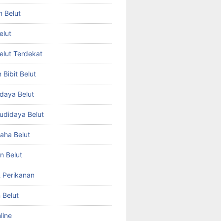
n Belut
elut
Belut Terdekat
Bibit Belut
daya Belut
Budidaya Belut
aha Belut
n Belut
& Perikanan
 Belut
line