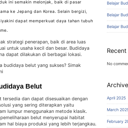
duk ini semakin melonjak, baik di pasar
Belajar Bud
tama ke Jepang dan Korea
Selain bergizi,
.
Belajar Bu
diyakini dapat memperkuat daya tahan tubuh
Belajar Bu
sme
.
ak strategi penerapan, baik di area luas
ai untuk usaha kecil dan besar
Budidaya
. 
Recent
ena dapat dilakukan di berbagai lokasi
.
No commen
ra budidaya belut yang sukses? Simak
ni
Archiv
udidaya Belut
April 2025
t tersedia dan dapat disesuaikan dengan
solusi yang sering diterapkan yaitu
March 202
lam lumpur menggunakan metode klasik
. 
i pemeliharaan belut menyerupai habitat
February 2
am hal biaya produksi yang lebih terjangkau
.