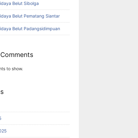
idaya Belut Sibolga
didaya Belut Pematang Siantar
didaya Belut Padangsidimpuan
 Comments
ts to show.
es
5
025