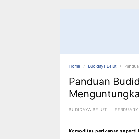
Home
Budidaya Belut
Pandua
Panduan Budid
Menguntungk
BUDIDAYA BELUT
·
FEBRUARY 
Komoditas perikanan seperti 