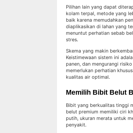
Pilihan lain yang dapat diter
kolam terpal, metode yang le
baik karena memudahkan penge
diaplikasikan di lahan yang t
menuntut perhatian sebab be
stres
.
Skema yang makin berkemban
Keistimewaan sistem ini adal
panen, dan mengurangi risiko
memerlukan perhatian khusus
kualitas air optimal
.
Memilih Bibit Belut 
Bibit yang berkualitas tingg
belut premium memiliki ciri k
putih, ukuran merata untuk m
penyakit
.