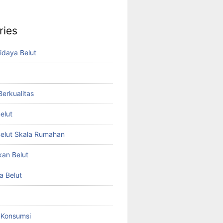
ries
idaya Belut
 Berkualitas
elut
elut Skala Rumahan
kan Belut
a Belut
t Konsumsi