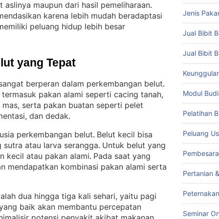
t aslinya maupun dari hasil pemeliharaan
. 
Jenis Paka
komendasikan karena lebih mudah beradaptasi
emiliki peluang hidup lebih besar
Jual Bibit B
Jual Bibit 
lut yang Tepat
Keunggulan 
sangat berperan dalam perkembangan belut
. 
Modul Budi
 termasuk pakan alami seperti cacing tanah,
g mas, serta pakan buatan seperti pelet
Pelatihan 
mentasi, dan dedak
.
Peluang Us
 usia perkembangan belut
Belut kecil bisa
. 
 sutra atau larva serangga
Untuk belut yang
. 
Pembesara
an kecil atau pakan alami
Pada saat yang
. 
an mendapatkan kombinasi pakan alami serta
Pertanian 
Peternakan
ah dua hingga tiga kali sehari, yaitu pagi
 yang baik akan membantu percepatan
Seminar On
imalisir potensi penyakit akibat makanan