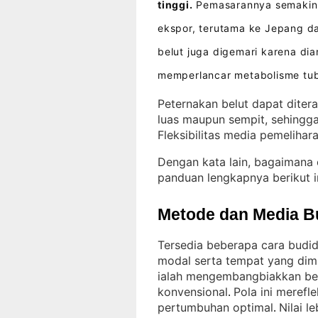
tinggi.
Pemasarannya semakin 
ekspor, terutama ke Jepang d
belut juga digemari karena 
memperlancar metabolisme tu
Peternakan belut dapat diter
luas maupun sempit, sehingga
Fleksibilitas media pemelihar
Dengan kata lain, bagaimana 
panduan lengkapnya berikut i
Metode dan Media B
Tersedia beberapa cara budid
modal serta tempat yang dimi
ialah mengembangbiakkan be
konvensional
Pola ini merefl
. 
pertumbuhan optimal
Nilai l
. 