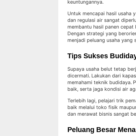
keuntungannya
.
Untuk mencapai hasil usaha ya
dan regulasi air sangat diperl
membantu hasil panen cepat 
Dengan strategi yang berorien
menjadi peluang usaha yang s
Tips Sukses Budiday
Supaya usaha belut tetap ber
dicermati
Lakukan dari kapas
. 
memahami teknik budidaya
P
. 
baik, serta jaga kondisi air a
Terlebih lagi, pelajari trik pe
baik melalui toko fisik mau
dan merawat bisnis sangat b
Peluang Besar Menant