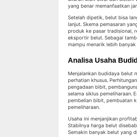
yang benar memanfaatkan jari
Setelah dipetik, belut bisa l
lanjut
Skema pemasaran yang 
. 
produk ke pasar tradisional, 
eksportir belut
Sebagai tamba
. 
mampu menarik lebih banyak
Analisa Usaha Budid
Menjalankan budidaya belut 
perhatian khusus
Perhitungan
. 
pengadaan bibit, pembanguna
selama siklus pemeliharaan
E
. 
pembelian bibit, pembuatan 
pemeliharaan
.
Usaha ini menjanjikan profita
Stabilnya harga belut diseb
Semakin banyak belut yang d