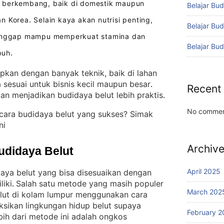
berkembang, baik di domestik maupun
Belajar Bud
an Korea
Selain kaya akan nutrisi penting,
.
Belajar Bu
dianggap mampu memperkuat stamina dan
Belajar Bu
buh
.
apkan dengan banyak teknik, baik di lahan
 sesuai untuk bisnis kecil maupun besar
. 
Recent
aan menjadikan budidaya belut lebih praktis
.
No commen
cara budidaya belut yang sukses? Simak
ni
Archiv
udidaya Belut
April 2025
aya belut yang bisa disesuaikan dengan
liki
Salah satu metode yang masih populer
. 
March 202
lut di kolam lumpur menggunakan cara
eksikan lingkungan hidup belut supaya
February 2
ebih dari metode ini adalah ongkos