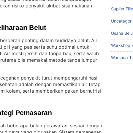
kan risiko penyakit akibat sisa makanan
Suplier Fill
Uncategor
liharaan Belut
Usaha Belu
r berperan penting dalam budidaya belut
Air
. 
Workshop B
i pH yang pas serta suhu optimal untuk
t
Air mesti jernih dan tanpa bau, serta wajib
. 
Worshop Te
 terutama bila memakai metode tanpa lumpur
ncegahan penyakit turut mempengaruhi hasil
sehatan adalah dengan memastikan air tetap
lam kolam, serta memberikan pakan bernutrisi
ategi Pemasaran
elah beberapa bulan perawatan, sesuai dengan
 budidaya yang digunakan
Sistem pemanenan
. 