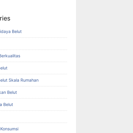
ries
idaya Belut
 Berkualitas
elut
elut Skala Rumahan
kan Belut
a Belut
t Konsumsi