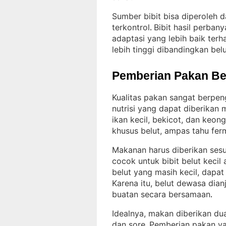
Sumber bibit bisa diperoleh d
terkontrol
Bibit hasil perban
. 
adaptasi yang lebih baik ter
lebih tinggi dibandingkan bel
Pemberian Pakan Be
Kualitas pakan sangat berpe
nutrisi yang dapat diberikan
ikan kecil, bekicot, dan keon
khusus belut, ampas tahu fer
Makanan harus diberikan sesu
cocok untuk bibit belut kecil
belut yang masih kecil, dapat
Karena itu, belut dewasa dia
buatan secara bersamaan
.
Idealnya, makan diberikan dua
dan sore
Pemberian pakan y
. 