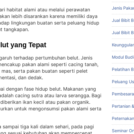
Jenis Paka
ari habitat alami atau melalui perawatan
yakan lebih disarankan karena memiliki daya
Jual Bibit B
hadap lingkungan buatan serta peluang hidup
ut tangkapan
.
Jual Bibit 
lut yang Tepat
Keunggulan 
Modul Budi
ngaruh terhadap pertumbuhan belut
Jenis
. 
 mencakup pakan alami seperti cacing tanah,
Pelatihan 
g mas, serta pakan buatan seperti pelet
mentasi, dan dedak
.
Peluang Us
ai dengan fase hidup belut
Makanan yang
. 
Pembesara
 adalah cacing sutra atau larva serangga
Bagi
. 
 diberikan ikan kecil atau pakan organik
. 
Pertanian 
njurkan untuk mengonsumsi pakan alami serta
Peternakan
 sampai tiga kali dalam sehari, pada pagi
Seminar On
ang sesuai kebutuhan akan mempercepat