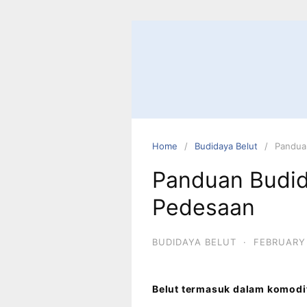
Home
Budidaya Belut
Pandua
Panduan Budid
Pedesaan
BUDIDAYA BELUT
·
FEBRUARY 
Belut termasuk dalam komodi