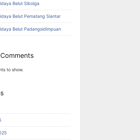
idaya Belut Sibolga
didaya Belut Pematang Siantar
didaya Belut Padangsidimpuan
 Comments
ts to show.
es
5
025