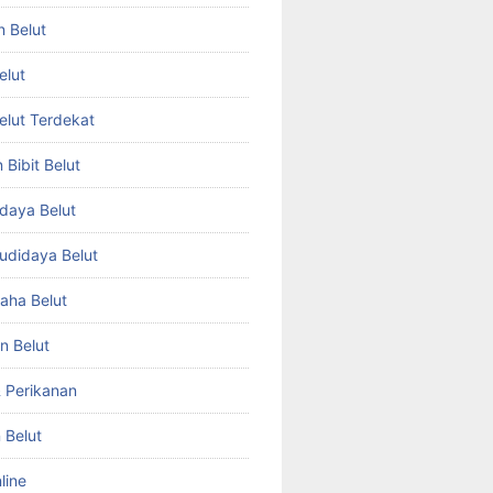
n Belut
elut
Belut Terdekat
Bibit Belut
daya Belut
Budidaya Belut
aha Belut
n Belut
& Perikanan
 Belut
line