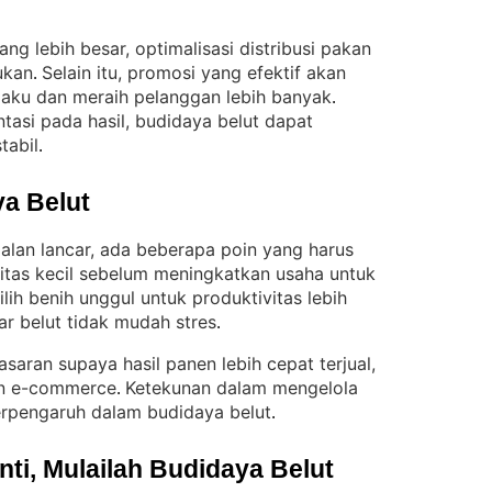
ng lebih besar, optimalisasi distribusi pakan
ukan
Selain itu, promosi yang efektif akan
. 
laku dan meraih pelanggan lebih banyak
. 
tasi pada hasil, budidaya belut dapat
tabil
.
a Belut
jalan lancar, ada beberapa poin yang harus
itas kecil sebelum meningkatkan usaha untuk
ilih benih unggul untuk produktivitas lebih
gar belut tidak mudah stres
.
masaran supaya hasil panen lebih cepat terjual,
pun e-commerce
Ketekunan dalam mengelola
. 
erpengaruh dalam budidaya belut
.
i, Mulailah Budidaya Belut 