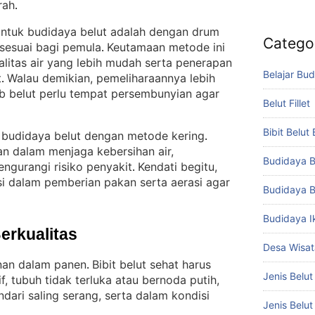
rah
.
untuk budidaya belut adalah dengan drum
Catego
 sesuai bagi pemula
Keutamaan metode ini
. 
litas air yang lebih mudah serta penerapan
Belajar Bud
t
Walau demikian, pemeliharaannya lebih
. 
 belut perlu tempat persembunyian agar
Belut Fillet
Bibit Belut
h budidaya belut dengan metode kering
. 
an dalam menjaga kebersihan air,
Budidaya B
ngurangi risiko penyakit
Kendati begitu,
. 
si dalam pemberian pakan serta aerasi agar
Budidaya B
Budidaya I
Berkualitas
Desa Wisat
nan dalam panen
Bibit belut sehat harus
. 
Jenis Belut
f, tubuh tidak terluka atau bernoda putih,
ari saling serang, serta dalam kondisi
Jenis Belu