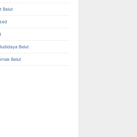
et Belut
ized
t
udidaya Belut
rnak Belut