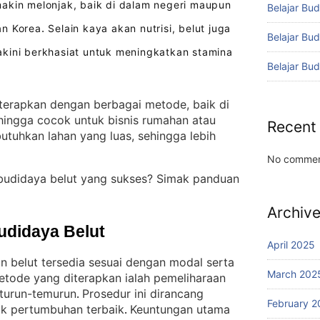
kin melonjak, baik di dalam negeri maupun
Belajar Bud
an Korea
Selain kaya akan nutrisi, belut juga
.
Belajar Bu
kini berkhasiat untuk meningkatkan stamina
Belajar Bu
.
iterapkan dengan berbagai metode, baik di
hingga cocok untuk bisnis rumahan atau
Recent
utuhkan lahan yang luas, sehingga lebih
No commen
budidaya belut yang sukses? Simak panduan
Archiv
udidaya Belut
April 2025
 belut tersedia sesuai dengan modal serta
March 202
etode yang diterapkan ialah pemeliharaan
 turun-temurun
Prosedur ini dirancang
. 
February 2
uk pertumbuhan terbaik
Keuntungan utama
. 