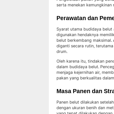
serta menekan kemungkinan m
Perawatan dan Peme
Syarat utama budidaya belut a
digunakan hendaknya memilik
belut berkembang maksimal
. 
diganti secara rutin, teruta
drum
.
Oleh karena itu, tindakan pen
dalam budidaya belut
Penceg
. 
menjaga kejernihan air, memb
pakan yang berkualitas dala
Masa Panen dan Str
Panen belut dilakukan setela
dengan ukuran benih dan met
yang tepat dilakukan dengan j