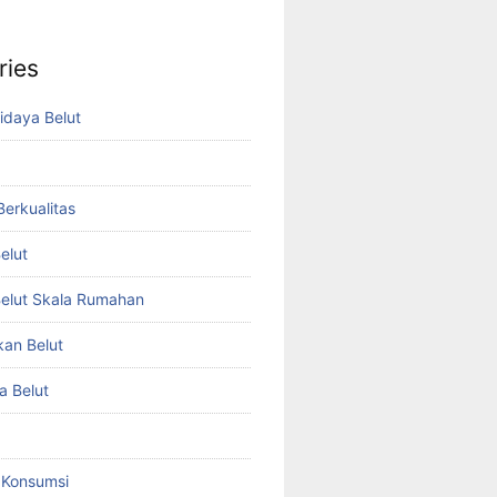
ries
idaya Belut
 Berkualitas
elut
elut Skala Rumahan
kan Belut
a Belut
t Konsumsi