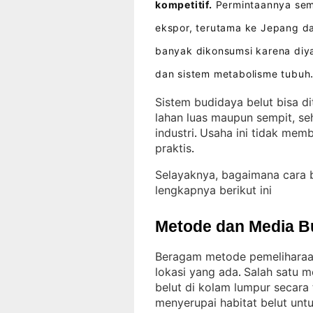
kompetitif.
Permintaannya sema
ekspor, terutama ke Jepang d
banyak dikonsumsi karena diya
dan sistem metabolisme tubuh
Sistem budidaya belut bisa d
lahan luas maupun sempit, se
industri
Usaha ini tidak memb
. 
praktis
.
Selayaknya, bagaimana cara 
lengkapnya berikut ini
Metode dan Media B
Beragam metode pemeliharaan
lokasi yang ada
Salah satu m
. 
belut di kolam lumpur secara
menyerupai habitat belut unt