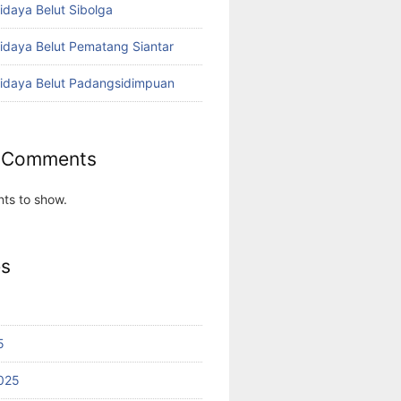
idaya Belut Sibolga
didaya Belut Pematang Siantar
didaya Belut Padangsidimpuan
 Comments
ts to show.
es
5
025