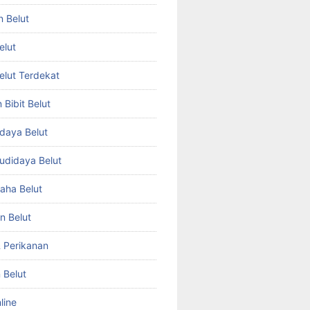
n Belut
elut
Belut Terdekat
Bibit Belut
daya Belut
Budidaya Belut
aha Belut
n Belut
& Perikanan
 Belut
line