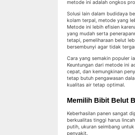
metode ini adalah ongkos pro
Solusi lain dalam budidaya 
kolam terpal, metode yang le
Metode ini lebih efisien kare
yang mudah serta penerapanny
tetapi, pemeliharaan belut 
bersembunyi agar tidak terg
Cara yang semakin populer i
Keuntungan dari metode ini ad
cepat, dan kemungkinan penya
tetap butuh pengawasan dala
kualitas air tetap optimal
.
Memilih Bibit Belut 
Keberhasilan panen sangat dip
berkualitas tinggi harus linc
putih, ukuran seimbang untuk
penyakit
.