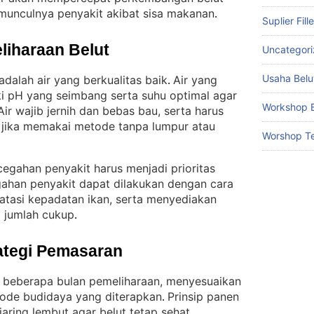
unculnya penyakit akibat sisa makanan
.
Suplier Fill
liharaan Belut
Uncategor
Usaha Belu
dalah air yang berkualitas baik
Air yang
. 
i pH yang seimbang serta suhu optimal agar
Workshop B
Air wajib jernih dan bebas bau, serta harus
ma jika memakai metode tanpa lumpur atau
Worshop Te
cegahan penyakit harus menjadi prioritas
ahan penyakit dapat dilakukan dengan cara
atasi kepadatan ikan, serta menyediakan
m jumlah cukup
.
ategi Pemasaran
h beberapa bulan pemeliharaan, menyesuaikan
ode budidaya yang diterapkan
Prinsip panen
. 
aring lembut agar belut tetap sehat
.