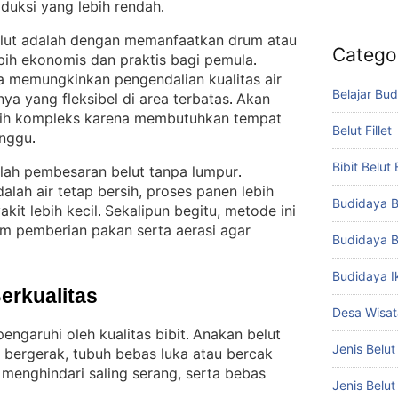
duksi yang lebih rendah
.
belut adalah dengan memanfaatkan drum atau
Catego
bih ekonomis dan praktis bagi pemula
. 
na memungkinkan pengendalian kualitas air
Belajar Bud
a yang fleksibel di area terbatas
Akan
. 
lebih kompleks karena membutuhkan tempat
Belut Fillet
anggu
.
Bibit Belut
alah pembesaran belut tanpa lumpur
. 
alah air tetap bersih, proses panen lebih
Budidaya B
kit lebih kecil
Sekalipun begitu, metode ini
. 
m pemberian pakan serta aerasi agar
Budidaya B
Budidaya I
Berkualitas
Desa Wisat
engaruhi oleh kualitas bibit
Anakan belut
. 
Jenis Belut
ah bergerak, tubuh bebas luka atau bercak
 menghindari saling serang, serta bebas
Jenis Belu