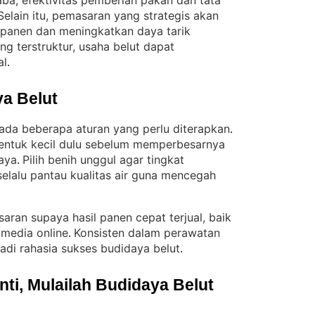
a, efektivitas pemberian pakan dan tata
Selain itu, pemasaran yang strategis akan
 panen dan meningkatkan daya tarik
g terstruktur, usaha belut dapat
al
.
a Belut
 ada beberapa aturan yang perlu diterapkan
. 
entuk kecil dulu sebelum memperbesarnya
aya
Pilih benih unggul agar tingkat
. 
selalu pantau kualitas air guna mencegah
saran supaya hasil panen cepat terjual, baik
 media online
Konsisten dalam perawatan
. 
adi rahasia sukses budidaya belut
.
i, Mulailah Budidaya Belut 