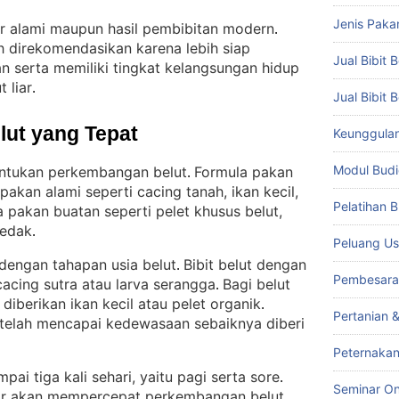
Jenis Paka
er alami maupun hasil pembibitan modern
. 
bih direkomendasikan karena lebih siap
Jual Bibit B
 serta memiliki tingkat kelangsungan hidup
 liar
.
Jual Bibit 
lut yang Tepat
Keunggulan 
Modul Budi
ntukan perkembangan belut
Formula pakan
. 
pakan alami seperti cacing tanah, ikan kecil,
Pelatihan 
 pakan buatan seperti pelet khusus belut,
dedak
.
Peluang Us
 dengan tahapan usia belut
Bibit belut dengan
. 
Pembesara
cacing sutra atau larva serangga
Bagi belut
. 
iberikan ikan kecil atau pelet organik
. 
Pertanian 
 telah mencapai kedewasaan sebaiknya diberi
Peternakan
ai tiga kali sehari, yaitu pagi serta sore
. 
Seminar On
ar akan mempercepat perkembangan belut