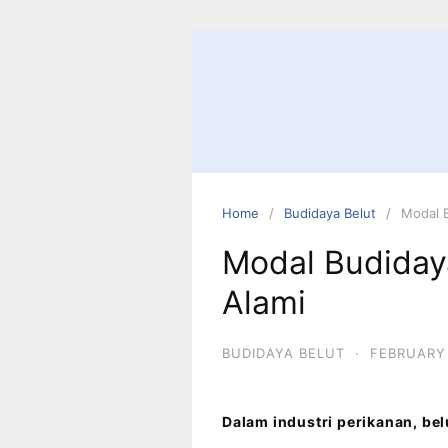
Home
Budidaya Belut
Modal B
Modal Budiday
Alami
BUDIDAYA BELUT
·
FEBRUARY 
Dalam industri perikanan, be