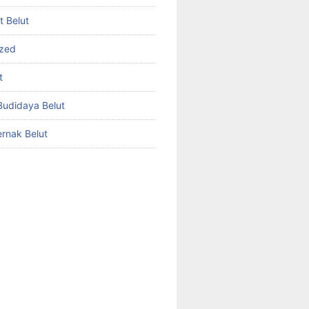
et Belut
ized
t
udidaya Belut
rnak Belut