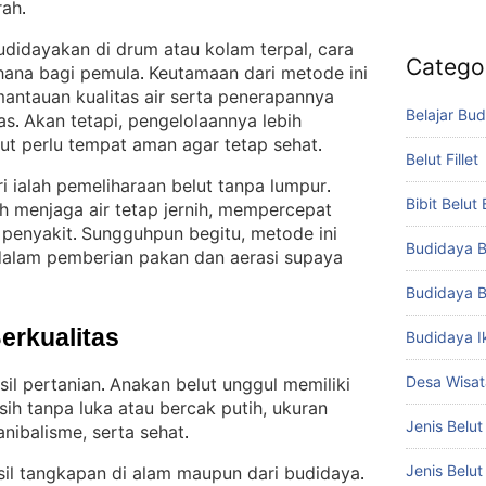
rah
.
budidayakan di drum atau kolam terpal, cara
Catego
hana bagi pemula
Keutamaan dari metode ini
. 
ntauan kualitas air serta penerapannya
Belajar Bud
as
Akan tetapi, pengelolaannya lebih
. 
ut perlu tempat aman agar tetap sehat
.
Belut Fillet
i ialah pemeliharaan belut tanpa lumpur
. 
Bibit Belut
ah menjaga air tetap jernih, mempercepat
 penyakit
Sungguhpun begitu, metode ini
. 
Budidaya B
dalam pemberian pakan dan aerasi supaya
Budidaya B
Berkualitas
Budidaya I
Desa Wisat
sil pertanian
Anakan belut unggul memiliki
. 
rsih tanpa luka atau bercak putih, ukuran
Jenis Belut
anibalisme, serta sehat
.
Jenis Belu
asil tangkapan di alam maupun dari budidaya
. 