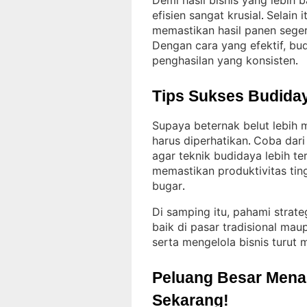
Demi hasil bisnis yang lebih 
efisien sangat krusial
Selain 
. 
memastikan hasil panen seger
Dengan cara yang efektif, bu
penghasilan yang konsisten
.
Tips Sukses Budiday
Supaya beternak belut lebih
harus diperhatikan
Coba dari
. 
agar teknik budidaya lebih te
memastikan produktivitas tingg
bugar
.
Di samping itu, pahami strate
baik di pasar tradisional mau
serta mengelola bisnis turut
Peluang Besar Menant
Sekarang!