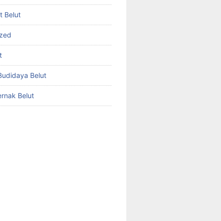
et Belut
ized
t
udidaya Belut
rnak Belut