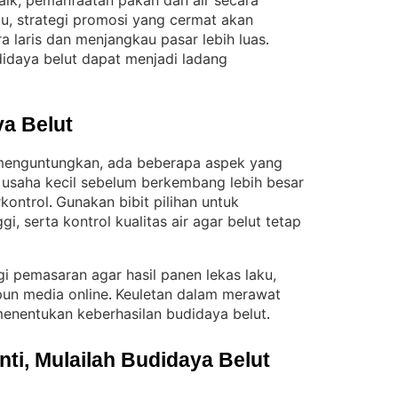
baik, pemanfaatan pakan dan air secara
itu, strategi promosi yang cermat akan
a laris dan menjangkau pasar lebih luas
. 
didaya belut dapat menjadi ladang
a Belut
 menguntungkan, ada beberapa aspek yang
 usaha kecil sebelum berkembang lebih besar
rkontrol
Gunakan bibit pilihan untuk
. 
i, serta kontrol kualitas air agar belut tetap
gi pemasaran agar hasil panen lekas laku,
pun media online
Keuletan dalam merawat
. 
 menentukan keberhasilan budidaya belut
.
i, Mulailah Budidaya Belut 