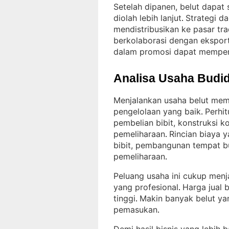
Setelah dipanen, belut dapat
diolah lebih lanjut
Strategi d
. 
mendistribusikan ke pasar tra
berkolaborasi dengan eksport
dalam promosi dapat memperb
Analisa Usaha Budid
Menjalankan usaha belut mem
pengelolaan yang baik
Perhi
. 
pembelian bibit, konstruksi 
pemeliharaan
Rincian biaya 
. 
bibit, pembangunan tempat bu
pemeliharaan
.
Peluang usaha ini cukup menj
yang profesional
Harga jual 
. 
tinggi
Makin banyak belut yan
. 
pemasukan
.