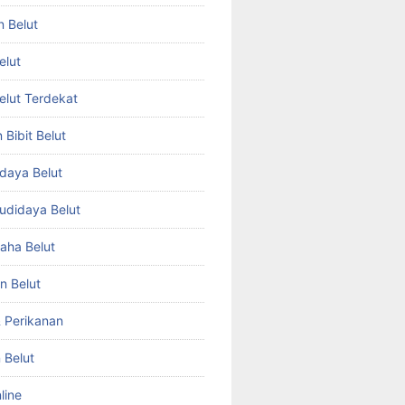
n Belut
elut
Belut Terdekat
Bibit Belut
daya Belut
Budidaya Belut
aha Belut
n Belut
& Perikanan
 Belut
line