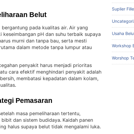
Suplier Fill
liharaan Belut
Uncategor
 bergantung pada kualitas air
Air yang
. 
Usaha Belu
i keseimbangan pH dan suhu terbaik supaya
harus murni dan tanpa bau, serta mesti
Workshop B
terutama dalam metode tanpa lumpur atau
Worshop Te
cegahan penyakit harus menjadi prioritas
atu cara efektif menghindari penyakit adalah
 bersih, membatasi kepadatan dalam kolam,
ualitas
.
ategi Pemasaran
setelah masa pemeliharaan tertentu,
bibit dan sistem budidaya
Kaidah panen
. 
ing halus supaya belut tidak mengalami luka
.