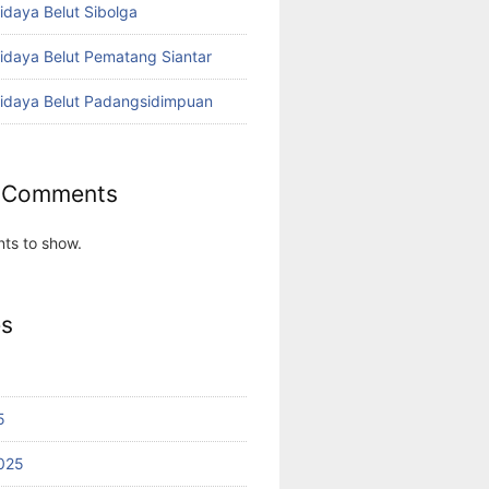
idaya Belut Sibolga
didaya Belut Pematang Siantar
didaya Belut Padangsidimpuan
 Comments
ts to show.
es
5
025