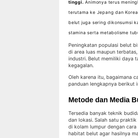
tinggi.
Animonya terus meningk
terutama ke Jepang dan Korea
belut juga sering dikonsumsi
stamina serta metabolisme tu
Peningkatan populasi belut b
di area luas maupun terbatas,
industri
Belut memiliki daya 
. 
kegagalan
.
Oleh karena itu, bagaimana c
panduan lengkapnya berikut i
Metode dan Media B
Tersedia banyak teknik budid
dan lokasi
Salah satu prakti
. 
di kolam lumpur dengan cara 
habitat belut agar hasilnya m