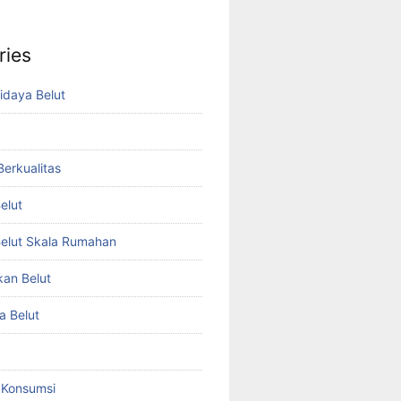
ries
idaya Belut
 Berkualitas
elut
elut Skala Rumahan
kan Belut
a Belut
t Konsumsi