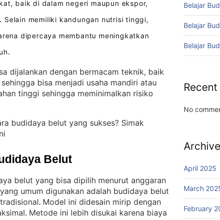
at, baik di dalam negeri maupun ekspor,
Belajar Bud
Selain memiliki kandungan nutrisi tinggi,
.
Belajar Bu
 karena dipercaya membantu meningkatkan
Belajar Bu
buh
.
isa dijalankan dengan bermacam teknik, baik
 sehingga bisa menjadi usaha mandiri atau
Recent
tahan tinggi sehingga meminimalkan risiko
No commen
ara budidaya belut yang sukses? Simak
ni
Archiv
udidaya Belut
April 2025
aya belut yang bisa dipilih menurut anggaran
March 202
k yang umum digunakan adalah budidaya belut
tradisional
Model ini didesain mirip dengan
. 
February 2
aksimal
Metode ini lebih disukai karena biaya
. 