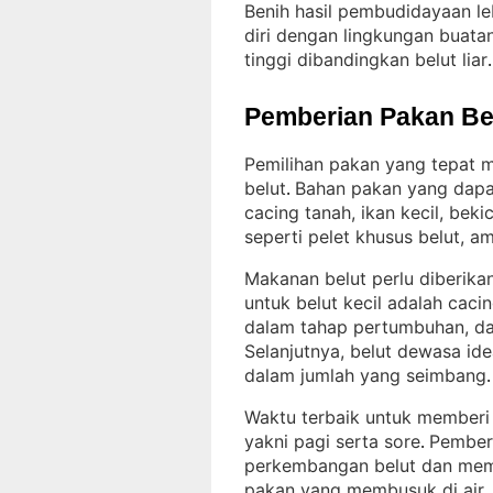
Benih hasil pembudidayaan l
diri dengan lingkungan buata
tinggi dibandingkan belut liar
.
Pemberian Pakan Be
Pemilihan pakan yang tepat m
belut
Bahan pakan yang dapa
. 
cacing tanah, ikan kecil, bek
seperti pelet khusus belut, a
Makanan belut perlu diberika
untuk belut kecil adalah caci
dalam tahap pertumbuhan, dap
Selanjutnya, belut dewasa id
dalam jumlah yang seimbang
.
Waktu terbaik untuk memberi 
yakni pagi serta sore
Pember
. 
perkembangan belut dan memin
pakan yang membusuk di air
.