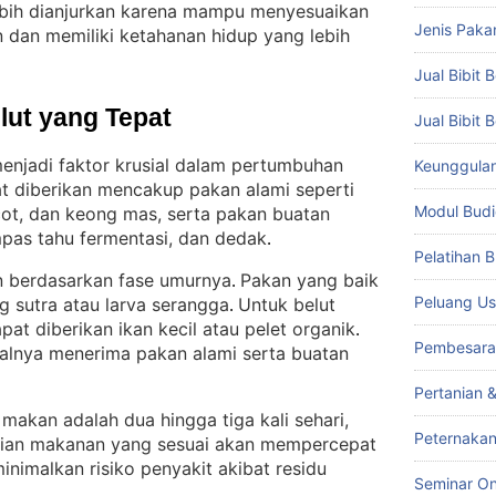
ebih dianjurkan karena mampu menyesuaikan
Jenis Paka
n dan memiliki ketahanan hidup yang lebih
Jual Bibit B
lut yang Tepat
Jual Bibit 
enjadi faktor krusial dalam pertumbuhan
Keunggulan 
t diberikan mencakup pakan alami seperti
Modul Budi
icot, dan keong mas, serta pakan buatan
mpas tahu fermentasi, dan dedak
.
Pelatihan 
n berdasarkan fase umurnya
Pakan yang baik
. 
Peluang Us
ng sutra atau larva serangga
Untuk belut
. 
at diberikan ikan kecil atau pelet organik
. 
Pembesara
ealnya menerima pakan alami serta buatan
Pertanian 
makan adalah dua hingga tiga kali sehari,
Peternakan
ian makanan yang sesuai akan mempercepat
imalkan risiko penyakit akibat residu
Seminar On