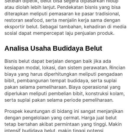
Setelah dipetik, belut bisa segera dipasarkan hidup
atau diolah lebih lanjut
Pendekatan bisnis yang bisa
. 
diterapkan meliputi pemasaran ke pasar tradisional,
restoran seafood, serta menjalin kerja sama dengan
eksportir belut
Sebagai tambahan, kehadiran di media
. 
sosial dapat mempercepat laju penjualan produk
.
Analisa Usaha Budidaya Belut
Bisnis belut dapat berjalan dengan baik jika ada
kesiapan modal, lokasi, dan sistem perawatan
Rincian
. 
biaya yang harus diperhitungkan meliputi pengadaan
bibit, pembangunan tempat budidaya, serta suplai
pakan selama pemeliharaan
Biaya operasional yang
. 
diperlukan meliputi pembelian bibit, konstruksi kolam,
serta suplai pakan selama periode pemeliharaan
.
Prospek keuntungan di bidang ini sangat menjanjikan
dengan pengelolaan yang cermat
Harga jual belut
. 
tetap bertahan akibat permintaan yang tinggi
Makin
. 
intensif budidaya belut, makin tinggi potensi