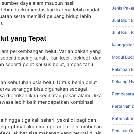
ri sumber daya alam maupun hasil
Jenis Paka
ak lebih direkomendasikan karena lebih mudah
uatan serta memiliki peluang hidup lebih
Jual Bibit B
m
.
Jual Bibit 
lut yang Tepat
Keunggulan 
alam perkembangan belut
Varian pakan yang
. 
Modul Budi
seperti cacing tanah, ikan kecil, bekicot, dan
n seperti pelet khusus belut, ampas tahu
Pelatihan 
Peluang Us
an kebutuhan usia belut
Untuk benih belut
. 
 larva serangga bisa digunakan sebagai
Pembesara
sa diberikan ikan kecil atau pakan alami
Jika
. 
dewasa lebih baik mendapatkan kombinasi
Pertanian 
Peternakan
 hingga tiga kali sehari, yakni di pagi dan
ang optimal akan mempercepat pertumbuhan
Seminar On
feksi akibat sisa makanan yang terurai di air
.