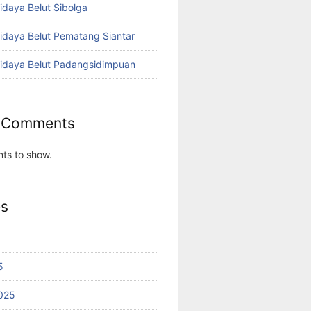
idaya Belut Sibolga
didaya Belut Pematang Siantar
didaya Belut Padangsidimpuan
 Comments
ts to show.
es
5
025