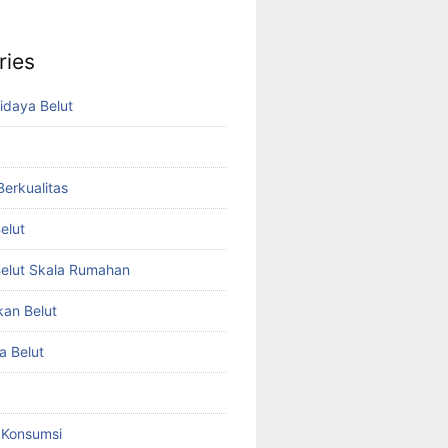
ries
idaya Belut
 Berkualitas
elut
elut Skala Rumahan
kan Belut
a Belut
t Konsumsi