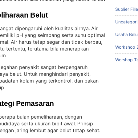
Suplier Fill
liharaan Belut
Uncategor
angat dipengaruhi oleh kualitas airnya
Air
. 
Usaha Belu
miliki pH yang seimbang serta suhu optimal
imal
Air harus tetap segar dan tidak berbau,
. 
Workshop B
tu tertentu, terutama bila menerapkan
rum
.
Worshop Te
egahan penyakit sangat berpengaruh
aya belut
Untuk menghindari penyakit,
. 
kepadatan kolam yang terkontrol, dan pakan
up
.
ategi Pemasaran
eberapa bulan pemeliharaan, dengan
didaya serta ukuran bibit awal
Prinsip
. 
engan jaring lembut agar belut tetap sehat
.