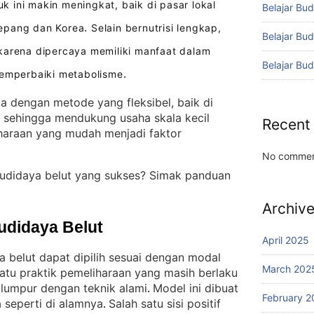
 ini makin meningkat, baik di pasar lokal
Belajar Bud
epang dan Korea
Selain bernutrisi lengkap,
.
Belajar Bu
karena dipercaya memiliki manfaat dalam
Belajar Bu
memperbaiki metabolisme
.
la dengan metode yang fleksibel, baik di
, sehingga mendukung usaha skala kecil
Recent
araan yang mudah menjadi faktor
No commen
budidaya belut yang sukses? Simak panduan
Archiv
udidaya Belut
April 2025
a belut dapat dipilih sesuai dengan modal
March 202
satu praktik pemeliharaan yang masih berlaku
 lumpur dengan teknik alami
Model ini dibuat
. 
February 2
 seperti di alamnya
Salah satu sisi positif
. 