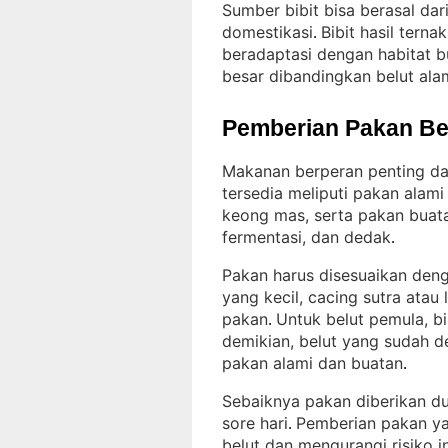
Sumber bibit bisa berasal da
domestikasi
Bibit hasil tern
. 
beradaptasi dengan habitat b
besar dibandingkan belut ala
Pemberian Pakan Be
Makanan berperan penting d
tersedia meliputi pakan alami 
keong mas, serta pakan buata
fermentasi, dan dedak
.
Pakan harus disesuaikan deng
yang kecil, cacing sutra atau
pakan
Untuk belut pemula, bi
. 
demikian, belut yang sudah 
pakan alami dan buatan
.
Sebaiknya pakan diberikan dua
sore hari
Pemberian pakan y
. 
belut dan mengurangi risiko in