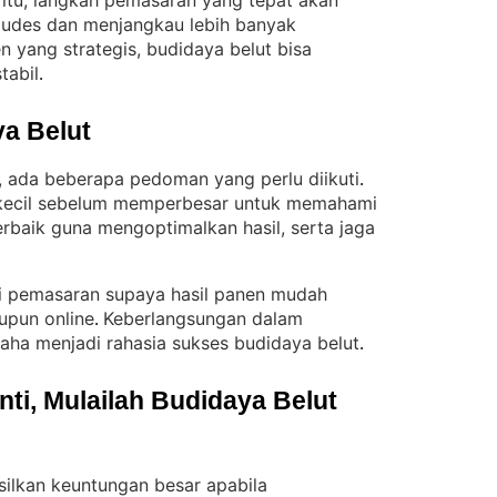
 itu, langkah pemasaran yang tepat akan
 ludes dan menjangkau lebih banyak
yang strategis, budidaya belut bisa
tabil
.
a Belut
, ada beberapa pedoman yang perlu diikuti
. 
 kecil sebelum memperbesar untuk memahami
terbaik guna mengoptimalkan hasil, serta jaga
egi pemasaran supaya hasil panen mudah
aupun online
Keberlangsungan dalam
. 
ha menjadi rahasia sukses budidaya belut
.
i, Mulailah Budidaya Belut 
ilkan keuntungan besar apabila