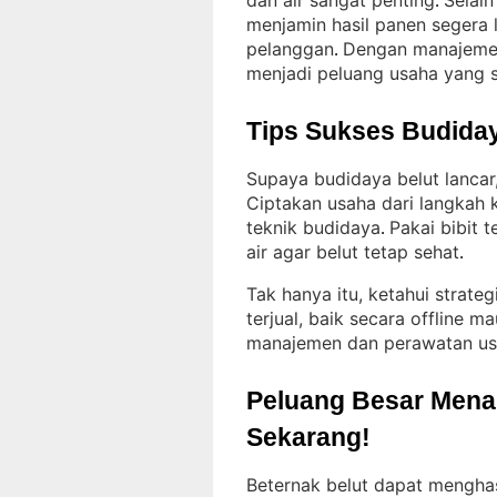
dan air sangat penting
Selain
. 
menjamin hasil panen segera
pelanggan
Dengan manajemen 
. 
menjadi peluang usaha yang s
Tips Sukses Budiday
Supaya budidaya belut lancar
Ciptakan usaha dari langkah
teknik budidaya
Pakai bibit 
. 
air agar belut tetap sehat
.
Tak hanya itu, ketahui strat
terjual, baik secara offline m
manajemen dan perawatan usa
Peluang Besar Menant
Sekarang!
Beternak belut dapat menghas