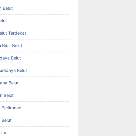
n Belut
elut
Belut Terdekat
Bibit Belut
daya Belut
Budidaya Belut
aha Belut
n Belut
& Perikanan
 Belut
line