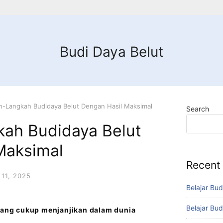
Budi Daya Belut
h-Langkah Budidaya Belut Dengan Hasil Maksimal
Search
ah Budidaya Belut
Maksimal
Recent
11, 2025
Belajar Bud
Belajar Bud
 yang cukup menjanjikan dalam dunia