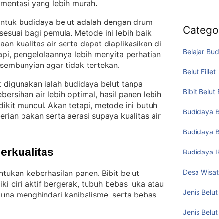
ementasi yang lebih murah
.
untuk budidaya belut adalah dengan drum
Catego
 sesuai bagi pemula
Metode ini lebih baik
. 
n kualitas air serta dapat diaplikasikan di
Belajar Bud
api, pengelolaannya lebih menyita perhatian
sembunyian agar tidak tertekan
.
Belut Fillet
 digunakan ialah budidaya belut tanpa
Bibit Belut
ersihan air lebih optimal, hasil panen lebih
dikit muncul
Akan tetapi, metode ini butuh
. 
Budidaya B
rian pakan serta aerasi supaya kualitas air
Budidaya B
Berkualitas
Budidaya I
Desa Wisat
ntukan keberhasilan panen
Bibit belut
. 
ki ciri aktif bergerak, tubuh bebas luka atau
Jenis Belut
guna menghindari kanibalisme, serta bebas
Jenis Belu