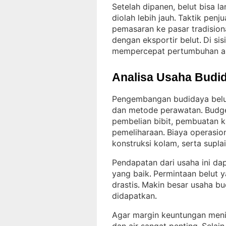
Setelah dipanen, belut bisa 
diolah lebih jauh
Taktik penj
. 
pemasaran ke pasar tradision
dengan eksportir belut
Di si
. 
mempercepat pertumbuhan an
Analisa Usaha Budid
Pengembangan budidaya belut
dan metode perawatan
Budge
. 
pembelian bibit, pembuatan 
pemeliharaan
Biaya operasion
. 
konstruksi kolam, serta supl
Pendapatan dari usaha ini d
yang baik
Permintaan belut y
. 
drastis
Makin besar usaha bud
. 
didapatkan
.
Agar margin keuntungan menin