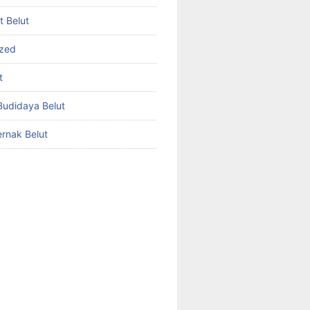
et Belut
ized
t
udidaya Belut
rnak Belut