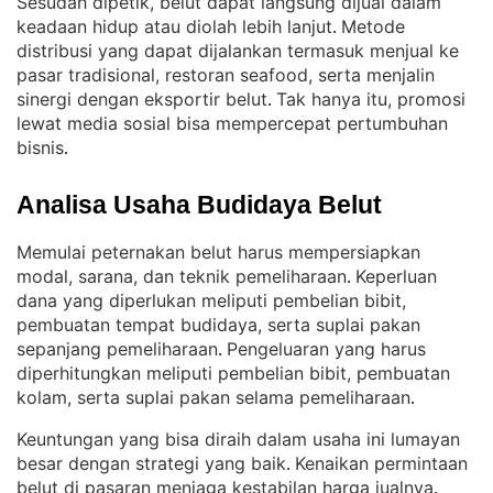
Sesudah dipetik, belut dapat langsung dijual dalam
keadaan hidup atau diolah lebih lanjut
Metode
. 
distribusi yang dapat dijalankan termasuk menjual ke
pasar tradisional, restoran seafood, serta menjalin
sinergi dengan eksportir belut
Tak hanya itu, promosi
. 
lewat media sosial bisa mempercepat pertumbuhan
bisnis
.
Analisa Usaha Budidaya Belut
Memulai peternakan belut harus mempersiapkan
modal, sarana, dan teknik pemeliharaan
Keperluan
. 
dana yang diperlukan meliputi pembelian bibit,
pembuatan tempat budidaya, serta suplai pakan
sepanjang pemeliharaan
Pengeluaran yang harus
. 
diperhitungkan meliputi pembelian bibit, pembuatan
kolam, serta suplai pakan selama pemeliharaan
.
Keuntungan yang bisa diraih dalam usaha ini lumayan
besar dengan strategi yang baik
Kenaikan permintaan
. 
belut di pasaran menjaga kestabilan harga jualnya
. 