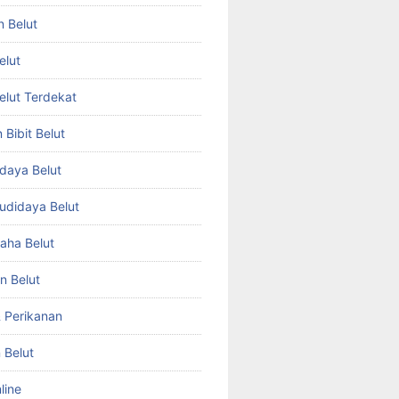
n Belut
elut
Belut Terdekat
Bibit Belut
daya Belut
Budidaya Belut
aha Belut
n Belut
& Perikanan
 Belut
line