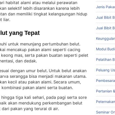
ari habitat alami atau melalui perawatan
Jenis Paka
kan selektif lebih disarankan karena lebih
tan dan memiliki tingkat kelangsungan hidup
Jual Bibit B
 liar
.
Jual Bibit 
lut yang Tepat
Keunggulan 
enuhi untuk menunjang pertumbuhan belut
. 
Modul Budi
kai mencakup pakan alami seperti cacing
an keong mas, serta pakan buatan seperti pelet
Pelatihan 
mentasi, dan dedak
.
Peluang Us
esuai dengan umur belut
Untuk belut anakan
. 
u larva serangga bisa menjadi makanan utama
. 
Pembesara
 ikan kecil atau pakan alami
Secara umum,
. 
i kombinasi pakan alami serta buatan
.
Pertanian 
hingga tiga kali sehari, pada pagi serta sore
Peternakan
baik akan mendukung perkembangan belut
dari pakan yang terurai di air
.
Seminar On