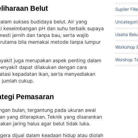
liharaan Belut
Suplier Fill
 dalam sukses budidaya belut
Air yang
Uncategor
. 
i keseimbangan pH dan suhu terbaik supaya
Usaha Belu
mesti jernih dan tanpa bau, serta wajib
 terutama bila memakai metode tanpa lumpur
Workshop B
Worshop Te
nyakit juga merupakan aspek penting dalam
enyakit dapat dilakukan dengan cara
atasi kepadatan ikan, serta menyediakan
m jumlah cukup
.
ategi Pemasaran
ungan bulan, tergantung pada ukuran awal
an yang diterapkan
Teknik yang disarankan
. 
an jaring halus agar belut tidak luka
.
egera dijual dalam keadaan hidup atau diolah