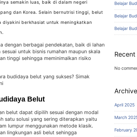
inya semakin luas, baik di dalam negeri
Belajar Bud
epang dan Korea
Selain bernutrisi tinggi, belut
.
Belajar Bu
 diyakini berkhasiat untuk meningkatkan
Belajar Bu
h
.
la dengan berbagai pendekatan, baik di lahan
 sesuai untuk bisnis rumahan maupun skala
Recent
han tinggi sehingga meminimalkan risiko
No commen
ara budidaya belut yang sukses? Simak
ni
Archiv
udidaya Belut
April 2025
 belut dapat dipilih sesuai dengan modal
March 202
ah satu solusi yang sering diterapkan yaitu
lam lumpur menggunakan metode klasik
. 
February 2
an lingkungan asli belut sehingga