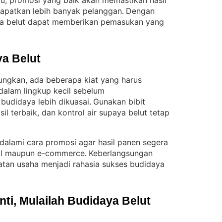
itu, promosi yang baik akan memastikan hasil
dapatkan lebih banyak pelanggan
Dengan
. 
aya belut dapat memberikan pemasukan yang
a Belut
ungkan, ada beberapa kiat yang harus
dalam lingkup kecil sebelum
budidaya lebih dikuasai
Gunakan bibit
. 
il terbaik, dan kontrol air supaya belut tetap
alami cara promosi agar hasil panen segera
onal maupun e-commerce
Keberlangsungan
. 
an usaha menjadi rahasia sukses budidaya
i, Mulailah Budidaya Belut 