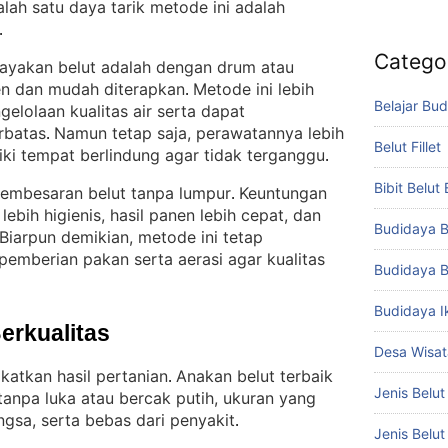
alah satu daya tarik metode ini adalah
.
Catego
ayakan belut adalah dengan drum atau
ien dan mudah diterapkan
Metode ini lebih
. 
Belajar Bud
lolaan kualitas air serta dapat
erbatas
Namun tetap saja, perawatannya lebih
. 
Belut Fillet
iki tempat berlindung agar tidak terganggu
.
Bibit Belut
 pembesaran belut tanpa lumpur
Keuntungan
. 
 lebih higienis, hasil panen lebih cepat, dan
Budidaya B
Biarpun demikian, metode ini tetap
emberian pakan serta aerasi agar kualitas
Budidaya B
Budidaya I
Berkualitas
Desa Wisat
katkan hasil pertanian
Anakan belut terbaik
. 
Jenis Belut
 tanpa luka atau bercak putih, ukuran yang
gsa, serta bebas dari penyakit
.
Jenis Belu