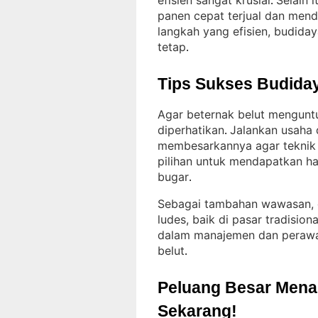
efisien sangat krusial
Selain 
. 
panen cepat terjual dan men
langkah yang efisien, budid
tetap
.
Tips Sukses Budiday
Agar beternak belut mengunt
diperhatikan
Jalankan usaha 
. 
membesarkannya agar teknik 
pilihan untuk mendapatkan has
bugar
.
Sebagai tambahan wawasan, d
ludes, baik di pasar tradisi
dalam manajemen dan perawat
belut
.
Peluang Besar Menant
Sekarang!