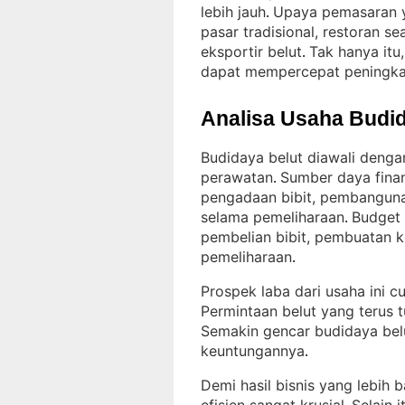
lebih jauh
Upaya pemasaran ya
. 
pasar tradisional, restoran 
eksportir belut
Tak hanya itu
. 
dapat mempercepat peningka
Analisa Usaha Budid
Budidaya belut diawali denga
perawatan
Sumber daya finan
. 
pengadaan bibit, pembangun
selama pemeliharaan
Budget 
. 
pembelian bibit, pembuatan 
pemeliharaan
.
Prospek laba dari usaha ini c
Permintaan belut yang terus
Semakin gencar budidaya belu
keuntungannya
.
Demi hasil bisnis yang lebih 