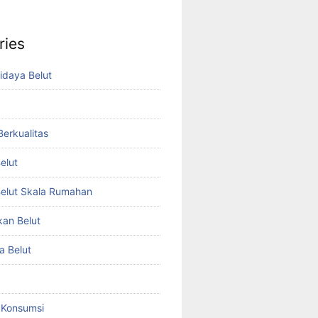
ries
idaya Belut
 Berkualitas
elut
elut Skala Rumahan
kan Belut
a Belut
t Konsumsi