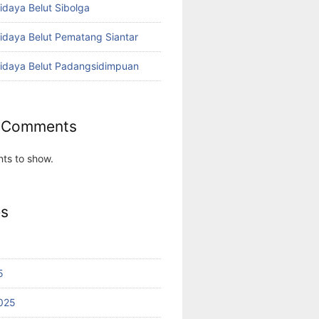
idaya Belut Sibolga
didaya Belut Pematang Siantar
didaya Belut Padangsidimpuan
 Comments
ts to show.
es
5
025