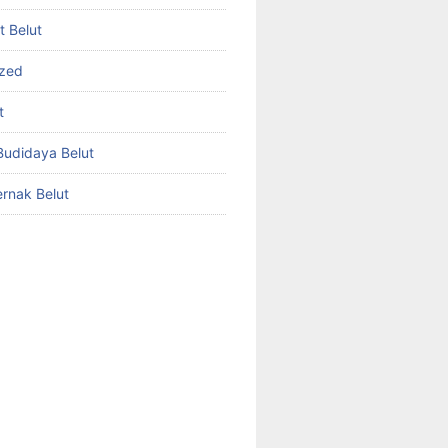
et Belut
ized
t
udidaya Belut
rnak Belut