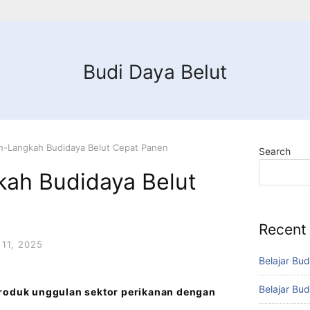
Budi Daya Belut
h-Langkah Budidaya Belut Cepat Panen
Search
ah Budidaya Belut
Recent
11, 2025
Belajar Bud
Belajar Bud
produk unggulan sektor perikanan dengan