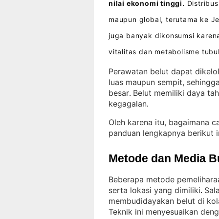
nilai ekonomi tinggi.
Distribus
maupun global, terutama ke J
juga banyak dikonsumsi karena
vitalitas dan metabolisme tubu
Perawatan belut dapat dikelo
luas maupun sempit, sehingga
besar
Belut memiliki daya ta
. 
kegagalan
.
Oleh karena itu, bagaimana c
panduan lengkapnya berikut i
Metode dan Media B
Beberapa metode pemeliharaan
serta lokasi yang dimiliki
Sal
. 
membudidayakan belut di ko
Teknik ini menyesuaikan deng