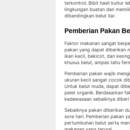
terkontrol
Bibit hasil kultur 
. 
lingkungan buatan dan memili
dibandingkan belut liar
.
Pemberian Pakan Be
Faktor makanan sangat berpe
pakan yang dapat diberikan m
ikan kecil, bekicot, dan keon
khusus belut, ampas tahu fer
Pemberian pakan wajib mengi
ukuran kecil sangat cocok di
Untuk belut muda, dapat diber
pelet organik
Berdasarkan fak
. 
kedewasaan sebaiknya diberi
Sebaiknya pakan diberikan dua
sore hari
Pemberian pakan ya
. 
pertumbuhan belut serta meng
makanan yang terurai
.