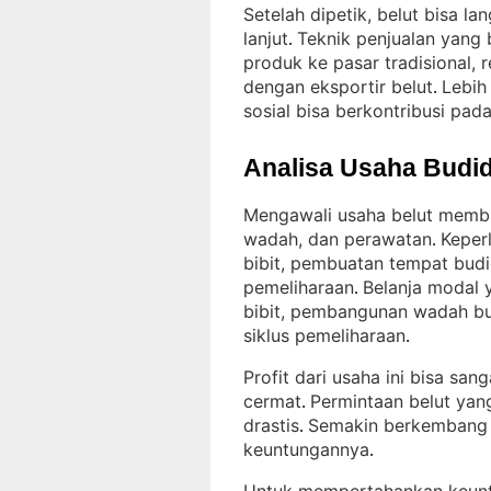
Setelah dipetik, belut bisa l
lanjut
Teknik penjualan yang
. 
produk ke pasar tradisional, 
dengan eksportir belut
Lebih 
. 
sosial bisa berkontribusi pad
Analisa Usaha Budid
Mengawali usaha belut membu
wadah, dan perawatan
Keper
. 
bibit, pembuatan tempat budi
pemeliharaan
Belanja modal 
. 
bibit, pembangunan wadah b
siklus pemeliharaan
.
Profit dari usaha ini bisa sa
cermat
Permintaan belut yan
. 
drastis
Semakin berkembang in
. 
keuntungannya
.