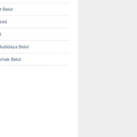
et Belut
ized
t
udidaya Belut
rnak Belut