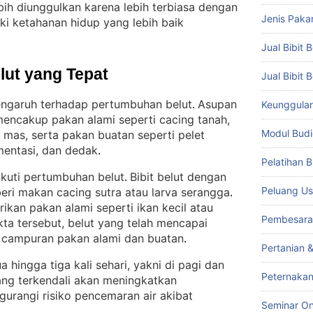
lebih diunggulkan karena lebih terbiasa dengan
Jenis Paka
ki ketahanan hidup yang lebih baik
Jual Bibit B
lut yang Tepat
Jual Bibit 
ngaruh terhadap pertumbuhan belut
Asupan
Keunggulan 
. 
encakup pakan alami seperti cacing tanah,
Modul Budi
g mas, serta pakan buatan seperti pelet
mentasi, dan dedak
.
Pelatihan 
kuti pertumbuhan belut
Bibit belut dengan
. 
Peluang Us
beri makan cacing sutra atau larva serangga
. 
ikan pakan alami seperti ikan kecil atau
Pembesara
ta tersebut, belut yang telah mencapai
 campuran pakan alami dan buatan
.
Pertanian 
 hingga tiga kali sehari, yakni di pagi dan
Peternakan
ng terkendali akan meningkatkan
urangi risiko pencemaran air akibat
Seminar On