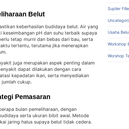
Suplier Fill
liharaan Belut
Uncategor
astikan keberhasilan budidaya belut
Air yang
. 
Usaha Belu
i keseimbangan pH dan suhu terbaik supaya
perlu tetap murni dan bebas dari bau, serta
Workshop B
aktu tertentu, terutama jika menerapkan
rum
.
Worshop Te
nyakit juga merupakan aspek penting dalam
enyakit dapat dilakukan dengan cara
atasi kepadatan ikan, serta menyediakan
m jumlah cukup
.
ategi Pemasaran
eberapa bulan pemeliharaan, dengan
didaya serta ukuran bibit awal
Metode
. 
ai jaring halus supaya belut tidak cedera
.