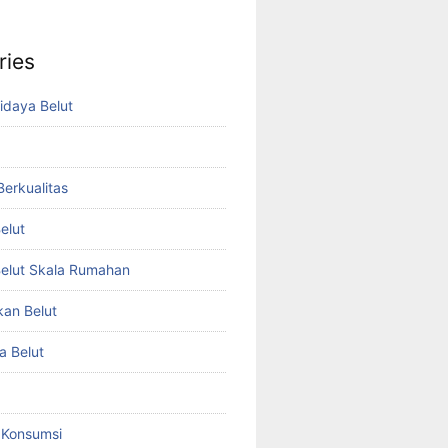
ries
idaya Belut
 Berkualitas
elut
elut Skala Rumahan
kan Belut
a Belut
t Konsumsi