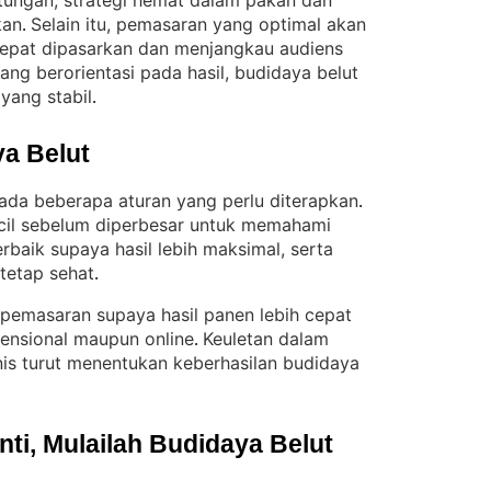
ungan, strategi hemat dalam pakan dan
kan
Selain itu, pemasaran yang optimal akan
. 
cepat dipasarkan dan menjangkau audiens
ang berorientasi pada hasil, budidaya belut
yang stabil
.
a Belut
 ada beberapa aturan yang perlu diterapkan
. 
ecil sebelum diperbesar untuk memahami
erbaik supaya hasil lebih maksimal, serta
 tetap sehat
.
 pemasaran supaya hasil panen lebih cepat
vensional maupun online
Keuletan dalam
. 
is turut menentukan keberhasilan budidaya
i, Mulailah Budidaya Belut 