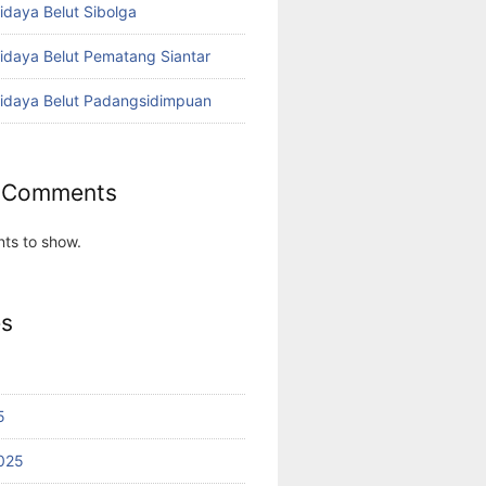
idaya Belut Sibolga
didaya Belut Pematang Siantar
didaya Belut Padangsidimpuan
 Comments
ts to show.
es
5
025