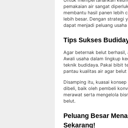
Untuk mempertahankan keunt
pemakaian air sangat diperlu
membantu hasil panen lebih 
lebih besar
Dengan strategi y
. 
dapat menjadi peluang usaha 
Tips Sukses Budiday
Agar beternak belut berhasil,
Awali usaha dalam lingkup k
teknik budidaya
Pakai bibit t
. 
pantau kualitas air agar belut
Disamping itu, kuasai konsep
dibeli, baik oleh pembeli kon
merawat serta mengelola bisn
belut
.
Peluang Besar Menant
Sekarang!