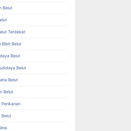
n Belut
elut
Belut Terdekat
Bibit Belut
daya Belut
Budidaya Belut
aha Belut
n Belut
& Perikanan
 Belut
line