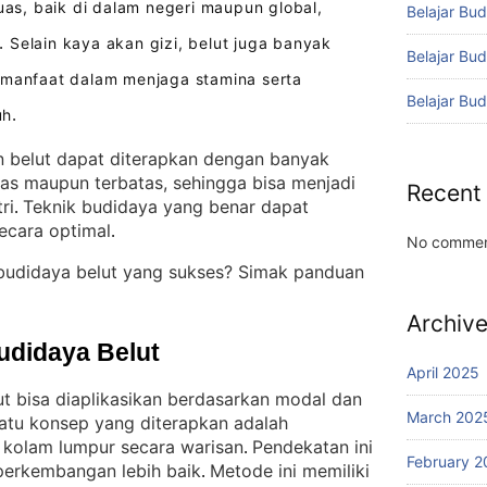
uas, baik di dalam negeri maupun global,
Belajar Bud
Selain kaya akan gizi, belut juga banyak
.
Belajar Bu
rmanfaat dalam menjaga stamina serta
Belajar Bu
uh
.
 belut dapat diterapkan dengan banyak
uas maupun terbatas, sehingga bisa menjadi
Recent
ri
Teknik budidaya yang benar dapat
. 
ecara optimal
.
No commen
budidaya belut yang sukses? Simak panduan
Archiv
udidaya Belut
April 2025
ut bisa diaplikasikan berdasarkan modal dan
March 202
satu konsep yang diterapkan adalah
kolam lumpur secara warisan
Pendekatan ini
. 
February 2
perkembangan lebih baik
Metode ini memiliki
. 