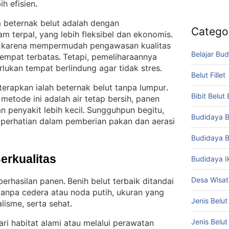
ih efisien
.
m beternak belut adalah dengan
Catego
 terpal, yang lebih fleksibel dan ekonomis
. 
bih karena mempermudah pengawasan kualitas
Belajar Bud
tempat terbatas
Tetapi, pemeliharaannya
. 
rlukan tempat berlindung agar tidak stres
.
Belut Fillet
erapkan ialah beternak belut tanpa lumpur
. 
Bibit Belut
metode ini adalah air tetap bersih, panen
n penyakit lebih kecil
Sungguhpun begitu,
. 
Budidaya B
 perhatian dalam pemberian pakan dan aerasi
Budidaya B
Berkualitas
Budidaya I
Desa Wisat
berhasilan panen
Benih belut terbaik ditandai
. 
tanpa cedera atau noda putih, ukuran yang
Jenis Belut
alisme, serta sehat
.
Jenis Belu
ari habitat alami atau melalui perawatan