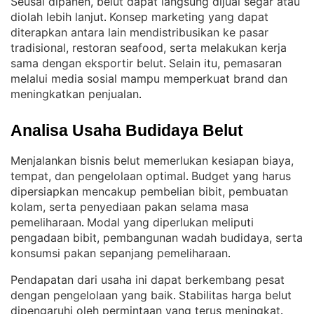
Seusai dipanen, belut dapat langsung dijual segar atau
diolah lebih lanjut
Konsep marketing yang dapat
. 
diterapkan antara lain mendistribusikan ke pasar
tradisional, restoran seafood, serta melakukan kerja
sama dengan eksportir belut
Selain itu, pemasaran
. 
melalui media sosial mampu memperkuat brand dan
meningkatkan penjualan
.
Analisa Usaha Budidaya Belut
Menjalankan bisnis belut memerlukan kesiapan biaya,
tempat, dan pengelolaan optimal
Budget yang harus
. 
dipersiapkan mencakup pembelian bibit, pembuatan
kolam, serta penyediaan pakan selama masa
pemeliharaan
Modal yang diperlukan meliputi
. 
pengadaan bibit, pembangunan wadah budidaya, serta
konsumsi pakan sepanjang pemeliharaan
.
Pendapatan dari usaha ini dapat berkembang pesat
dengan pengelolaan yang baik
Stabilitas harga belut
. 
dipengaruhi oleh permintaan yang terus meningkat
. 