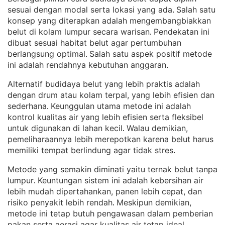
sesuai dengan modal serta lokasi yang ada
Salah satu
. 
konsep yang diterapkan adalah mengembangbiakkan
belut di kolam lumpur secara warisan
Pendekatan ini
. 
dibuat sesuai habitat belut agar pertumbuhan
berlangsung optimal
Salah satu aspek positif metode
. 
ini adalah rendahnya kebutuhan anggaran
.
Alternatif budidaya belut yang lebih praktis adalah
dengan drum atau kolam terpal, yang lebih efisien dan
sederhana
Keunggulan utama metode ini adalah
. 
kontrol kualitas air yang lebih efisien serta fleksibel
untuk digunakan di lahan kecil
Walau demikian,
. 
pemeliharaannya lebih merepotkan karena belut harus
memiliki tempat berlindung agar tidak stres
.
Metode yang semakin diminati yaitu ternak belut tanpa
lumpur
Keuntungan sistem ini adalah kebersihan air
. 
lebih mudah dipertahankan, panen lebih cepat, dan
risiko penyakit lebih rendah
Meskipun demikian,
. 
metode ini tetap butuh pengawasan dalam pemberian
pakan serta aerasi agar kualitas air tetap ideal