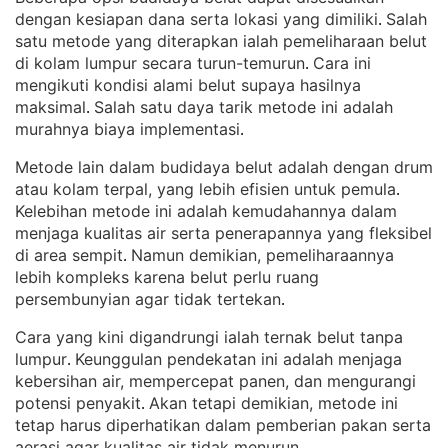
dengan kesiapan dana serta lokasi yang dimiliki
Salah
. 
satu metode yang diterapkan ialah pemeliharaan belut
di kolam lumpur secara turun-temurun
Cara ini
. 
mengikuti kondisi alami belut supaya hasilnya
maksimal
Salah satu daya tarik metode ini adalah
. 
murahnya biaya implementasi
.
Metode lain dalam budidaya belut adalah dengan drum
atau kolam terpal, yang lebih efisien untuk pemula
. 
Kelebihan metode ini adalah kemudahannya dalam
menjaga kualitas air serta penerapannya yang fleksibel
di area sempit
Namun demikian, pemeliharaannya
. 
lebih kompleks karena belut perlu ruang
persembunyian agar tidak tertekan
.
Cara yang kini digandrungi ialah ternak belut tanpa
lumpur
Keunggulan pendekatan ini adalah menjaga
. 
kebersihan air, mempercepat panen, dan mengurangi
potensi penyakit
Akan tetapi demikian, metode ini
. 
tetap harus diperhatikan dalam pemberian pakan serta
aerasi agar kualitas air tidak menurun