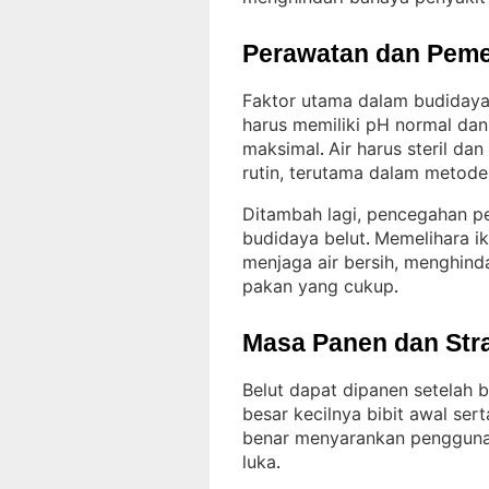
Perawatan dan Peme
Faktor utama dalam budidaya b
harus memiliki pH normal dan
maksimal
Air harus steril da
. 
rutin, terutama dalam metod
Ditambah lagi, pencegahan pen
budidaya belut
Memelihara i
. 
menjaga air bersih, menghind
pakan yang cukup
.
Masa Panen dan Str
Belut dapat dipanen setelah 
besar kecilnya bibit awal ser
benar menyarankan penggunaa
luka
.