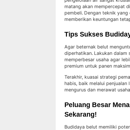
pengelolaan air sangat krusial
matang akan mempercepat dis
pembeli
Dengan teknik yang e
. 
memberikan keuntungan teta
Tips Sukses Budiday
Agar beternak belut mengunt
diperhatikan
Lakukan dalam s
. 
memperbesar usaha agar lebi
premium untuk panen maksimal
Terakhir, kuasai strategi pem
habis, baik melalui penjualan
mengurus dan merawat usaha 
Peluang Besar Menant
Sekarang!
Budidaya belut memiliki poten