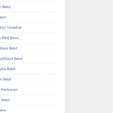
n Belut
elut
Belut Terdekat
Bibit Belut
daya Belut
Budidaya Belut
aha Belut
n Belut
& Perikanan
 Belut
line