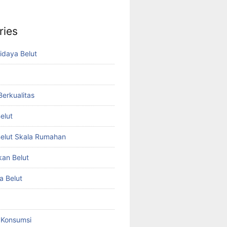
ries
idaya Belut
 Berkualitas
elut
elut Skala Rumahan
kan Belut
a Belut
t Konsumsi