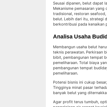
Seusai dipanen, belut dapat la
Mekanisme pemasaran yang d
tradisional, restoran seafood
belut
Lebih dari itu, strategi 
. 
berkontribusi pada kenaikan 
Analisa Usaha Budid
Membangun usaha belut harus 
teknis perawatan
Perkiraan b
. 
bibit, pembangunan tempat b
pemeliharaan
Total biaya yan
. 
pembangunan tempat budidaya
pemeliharaan
.
Potensi bisnis ini cukup besar
Tingginya minat pasar terhad
banyak belut yang diternakkan
Agar profit terus tumbuh, opt