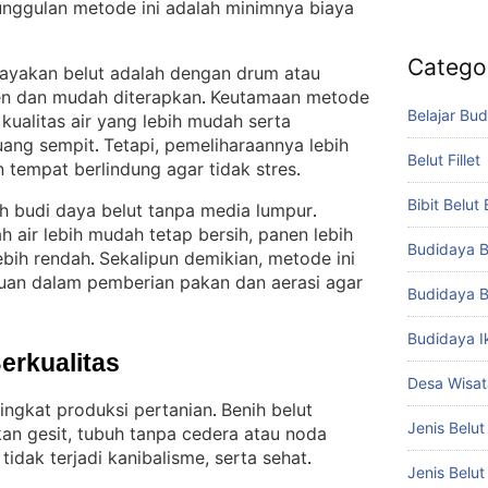
unggulan metode ini adalah minimnya biaya
Catego
ayakan belut adalah dengan drum atau
ien dan mudah diterapkan
Keutamaan metode
. 
Belajar Bud
kualitas air yang lebih mudah serta
ruang sempit
Tetapi, pemeliharaannya lebih
. 
Belut Fillet
 tempat berlindung agar tidak stres
.
Bibit Belut
ah budi daya belut tanpa media lumpur
. 
ah air lebih mudah tetap bersih, panen lebih
Budidaya B
ebih rendah
Sekalipun demikian, metode ini
. 
an dalam pemberian pakan dan aerasi agar
Budidaya B
Budidaya I
Berkualitas
Desa Wisat
ingkat produksi pertanian
Benih belut
. 
Jenis Belut
kan gesit, tubuh tanpa cedera atau noda
tidak terjadi kanibalisme, serta sehat
.
Jenis Belu