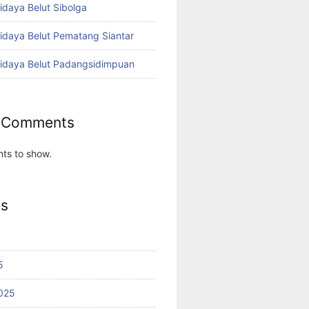
idaya Belut Sibolga
didaya Belut Pematang Siantar
didaya Belut Padangsidimpuan
 Comments
ts to show.
es
5
025