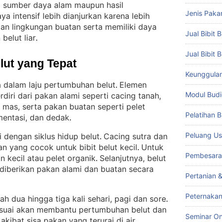
ri sumber daya alam maupun hasil
Jenis Paka
aya intensif lebih dianjurkan karena lebih
an lingkungan buatan serta memiliki daya
Jual Bibit B
belut liar
.
Jual Bibit 
lut yang Tepat
Keunggulan 
 dalam laju pertumbuhan belut
Elemen
. 
Modul Budi
diri dari pakan alami seperti cacing tanah,
g mas, serta pakan buatan seperti pelet
Pelatihan 
mentasi, dan dedak
.
Peluang Us
 dengan siklus hidup belut
Cacing sutra dan
. 
n yang cocok untuk bibit belut kecil
Untuk
. 
Pembesara
n kecil atau pelet organik
Selanjutnya, belut
. 
 diberikan pakan alami dan buatan secara
Pertanian 
Peternakan
 dua hingga tiga kali sehari, pagi dan sore
. 
suai akan membantu pertumbuhan belut dan
Seminar On
kibat sisa pakan yang terurai di air
.