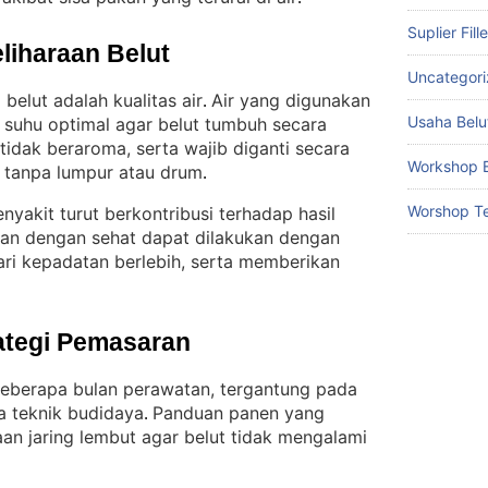
Suplier Fill
liharaan Belut
Uncategor
elut adalah kualitas air
Air yang digunakan
. 
Usaha Belu
 suhu optimal agar belut tumbuh secara
n tidak beraroma, serta wajib diganti secara
Workshop B
e tanpa lumpur atau drum
.
Worshop Te
yakit turut berkontribusi terhadap hasil
kan dengan sehat dapat dilakukan dengan
ari kepadatan berlebih, serta memberikan
ategi Pemasaran
beberapa bulan perawatan, tergantung pada
ta teknik budidaya
Panduan panen yang
. 
n jaring lembut agar belut tidak mengalami