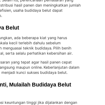
Selain itu, perencanaan pemasaran yang
. 
tribusi hasil panen dan meningkatkan jumlah
fisien, usaha budidaya belut dapat
p
.
a Belut
ungkan, ada beberapa kiat yang harus
kala kecil terlebih dahulu sebelum
h menguasai teknik budidaya
Pilih benih
. 
, serta selalu perhatikan kebersihan air
.
asaran yang tepat agar hasil panen cepat
 langsung maupun online
Keberlanjutan dalam
. 
menjadi kunci sukses budidaya belut
.
i, Mulailah Budidaya Belut 
si keuntungan tinggi jika dijalankan dengan