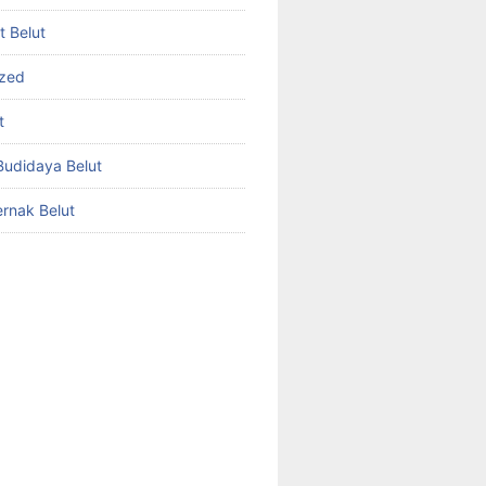
et Belut
ized
t
udidaya Belut
rnak Belut