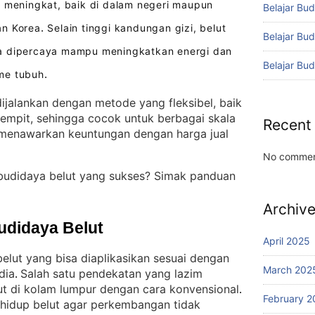
 meningkat, baik di dalam negeri maupun
Belajar Bud
an Korea
Selain tinggi kandungan gizi, belut
.
Belajar Bu
a dipercaya mampu meningkatkan energi dan
Belajar Bu
me tubuh
.
ijalankan dengan metode yang fleksibel, baik
empit, sehingga cocok untuk berbagai skala
Recent
 menawarkan keuntungan dengan harga jual
No commen
budidaya belut yang sukses? Simak panduan
Archiv
udidaya Belut
April 2025
lut yang bisa diaplikasikan sesuai dengan
March 202
dia
Salah satu pendekatan yang lazim
. 
ut di kolam lumpur dengan cara konvensional
. 
February 2
 hidup belut agar perkembangan tidak