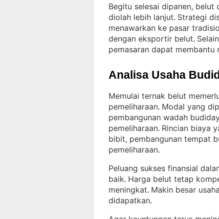
Begitu selesai dipanen, belut
diolah lebih lanjut
Strategi di
. 
menawarkan ke pasar tradision
dengan eksportir belut
Selai
. 
pemasaran dapat membantu 
Analisa Usaha Budid
Memulai ternak belut memerlu
pemeliharaan
Modal yang dip
. 
pembangunan wadah budidaya
pemeliharaan
Rincian biaya 
. 
bibit, pembangunan tempat bu
pemeliharaan
.
Peluang sukses finansial dala
baik
Harga belut tetap kompe
. 
meningkat
Makin besar usaha
. 
didapatkan
.