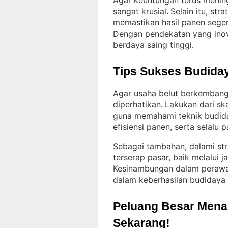
Agar keuntungan terus mening
sangat krusial
Selain itu, str
. 
memastikan hasil panen seger
Dengan pendekatan yang inova
berdaya saing tinggi
.
Tips Sukses Budiday
Agar usaha belut berkembang 
diperhatikan
Lakukan dari sk
. 
guna memahami teknik budid
efisiensi panen, serta selalu 
Sebagai tambahan, dalami st
terserap pasar, baik melalui j
Kesinambungan dalam perawa
dalam keberhasilan budidaya 
Peluang Besar Menant
Sekarang!