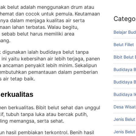
rnak belut adalah menggunakan drum atau
h hemat dan cocok untuk pemula
Keutamaan
. 
Catego
ya dalam menjaga kualitas air serta
naan lahan terbatas
Walau begitu,
. 
Belajar Bud
sebab belut harus memiliki area
nang
.
Belut Fillet
 digunakan ialah budidaya belut tanpa
Bibit Belut
ni yaitu kebersihan air lebih terjaga, panen
ta ancaman penyakit lebih minim
Sekalipun
. 
Budidaya B
 membutuhkan pemantauan dalam pemberian
 air tetap baik
.
Budidaya B
Berkualitas
Budidaya I
Desa Wisat
en berkualitas
Bibit belut sehat dan unggul
. 
if, tubuh tanpa luka atau bercak putih,
Jenis Belut
ling memangsa, serta sehat
.
Jenis Belu
un hasil pembiakan terkontrol
Benih hasil
. 