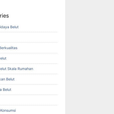
ries
idaya Belut
 Berkualitas
elut
elut Skala Rumahan
kan Belut
a Belut
t Konsumsi