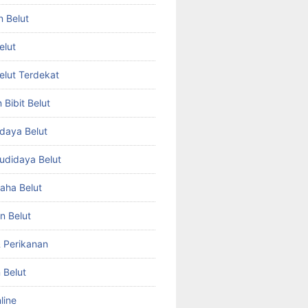
n Belut
elut
Belut Terdekat
Bibit Belut
daya Belut
Budidaya Belut
aha Belut
n Belut
& Perikanan
 Belut
line