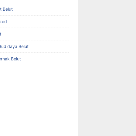
et Belut
ized
t
udidaya Belut
rnak Belut