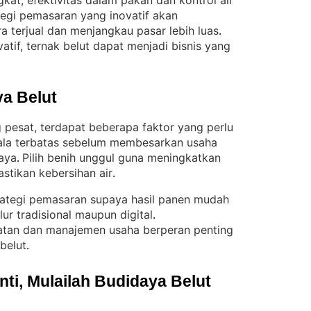
kat, efektivitas dalam pakan dan kontrol air
ategi pemasaran yang inovatif akan
a terjual dan menjangkau pasar lebih luas
. 
tif, ternak belut dapat menjadi bisnis yang
a Belut
pesat, terdapat beberapa faktor yang perlu
ala terbatas sebelum membesarkan usaha
aya
Pilih benih unggul guna meningkatkan
. 
pastikan kebersihan air
.
rategi pemasaran supaya hasil panen mudah
alur tradisional maupun digital
. 
tan dan manajemen usaha berperan penting
belut
.
i, Mulailah Budidaya Belut 