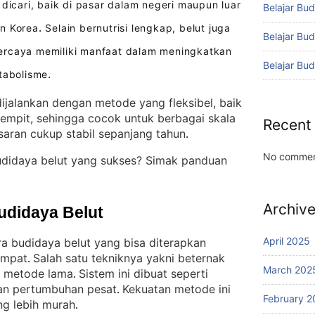
dicari, baik di pasar dalam negeri maupun luar
Belajar Bud
an Korea
Selain bernutrisi lengkap, belut juga
.
Belajar Bu
ercaya memiliki manfaat dalam meningkatkan
Belajar Bu
etabolisme
.
ijalankan dengan metode yang fleksibel, baik
empit, sehingga cocok untuk berbagai skala
Recent
saran cukup stabil sepanjang tahun
.
No commen
udidaya belut yang sukses? Simak panduan
Archiv
udidaya Belut
April 2025
ra budidaya belut yang bisa diterapkan
empat
Salah satu tekniknya yakni beternak
. 
March 202
n metode lama
Sistem ini dibuat seperti
. 
kan pertumbuhan pesat
Kekuatan metode ini
. 
February 2
ng lebih murah
.