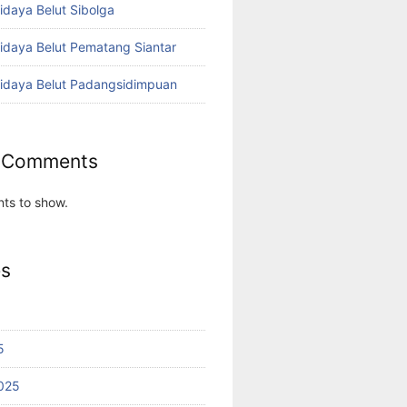
idaya Belut Sibolga
didaya Belut Pematang Siantar
didaya Belut Padangsidimpuan
 Comments
ts to show.
es
5
025