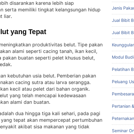
ih disarankan karena lebih siap
Jenis Paka
 serta memiliki tingkat kelangsungan hidup
 liar
.
Jual Bibit B
lut yang Tepat
Jual Bibit 
 meningkatkan produktivitas belut
Tipe pakan
Keunggulan 
. 
akan alami seperti cacing tanah, ikan kecil,
Modul Budi
 pakan buatan seperti pelet khusus belut,
dedak
.
Pelatihan 
an kebutuhan usia belut
Pemberian pakan
. 
Peluang Us
unakan cacing sutra atau larva serangga
. 
ikan kecil atau pelet dari bahan organik
. 
Pembesara
belut yang telah mencapai kedewasaan
akan alami dan buatan
.
Pertanian 
dalah dua hingga tiga kali sehari, pada pagi
Peternakan
 yang tepat akan mempercepat pertumbuhan
penyakit akibat sisa makanan yang tidak
Seminar On