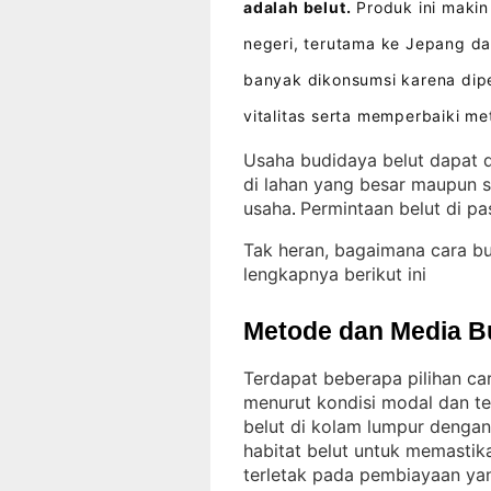
adalah belut.
Produk ini makin 
negeri, terutama ke Jepang d
banyak dikonsumsi karena dip
vitalitas serta memperbaiki m
Usaha budidaya belut dapat d
di lahan yang besar maupun s
usaha
Permintaan belut di pa
. 
Tak heran, bagaimana cara b
lengkapnya berikut ini
Metode dan Media B
Terdapat beberapa pilihan ca
menurut kondisi modal dan t
belut di kolam lumpur denga
habitat belut untuk memasti
terletak pada pembiayaan ya