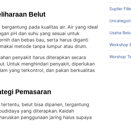
Suplier Fill
liharaan Belut
Uncategor
 bergantung pada kualitas air
Air yang ideal
. 
Usaha Belu
ngan pH dan suhu yang sesuai untuk
jernih dan bebas bau, serta harus diganti
Workshop B
memakai metode tanpa lumpur atau drum
.
Worshop Te
ahan penyakit harus diterapkan secara
ut
Untuk menghindari penyakit, diperlukan
. 
lam yang terkontrol, dan pakan berkualitas
ategi Pemasaran
tertentu, belut bisa dipanen, tergantung
 budidaya yang diterapkan
Kaidah
. 
aruskan penggunaan jaring halus supaya