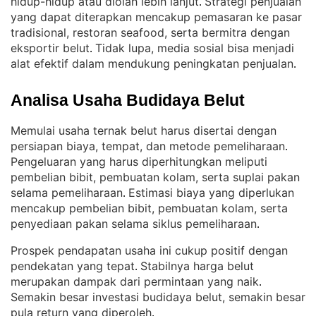
hidup-hidup atau diolah lebih lanjut
Strategi penjualan
. 
yang dapat diterapkan mencakup pemasaran ke pasar
tradisional, restoran seafood, serta bermitra dengan
eksportir belut
Tidak lupa, media sosial bisa menjadi
. 
alat efektif dalam mendukung peningkatan penjualan
.
Analisa Usaha Budidaya Belut
Memulai usaha ternak belut harus disertai dengan
persiapan biaya, tempat, dan metode pemeliharaan
. 
Pengeluaran yang harus diperhitungkan meliputi
pembelian bibit, pembuatan kolam, serta suplai pakan
selama pemeliharaan
Estimasi biaya yang diperlukan
. 
mencakup pembelian bibit, pembuatan kolam, serta
penyediaan pakan selama siklus pemeliharaan
.
Prospek pendapatan usaha ini cukup positif dengan
pendekatan yang tepat
Stabilnya harga belut
. 
merupakan dampak dari permintaan yang naik
. 
Semakin besar investasi budidaya belut, semakin besar
pula return yang diperoleh
.