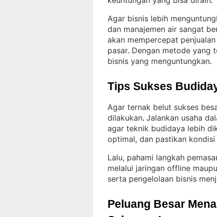
keuntungan yang bisa diraih
.
Agar bisnis lebih menguntung
dan manajemen air sangat be
akan mempercepat penjualan 
pasar
Dengan metode yang te
. 
bisnis yang menguntungkan
.
Tips Sukses Budiday
Agar ternak belut sukses bes
dilakukan
Jalankan usaha da
. 
agar teknik budidaya lebih di
optimal, dan pastikan kondisi 
Lalu, pahami langkah pemasara
melalui jaringan offline maupu
serta pengelolaan bisnis menj
Peluang Besar Menant