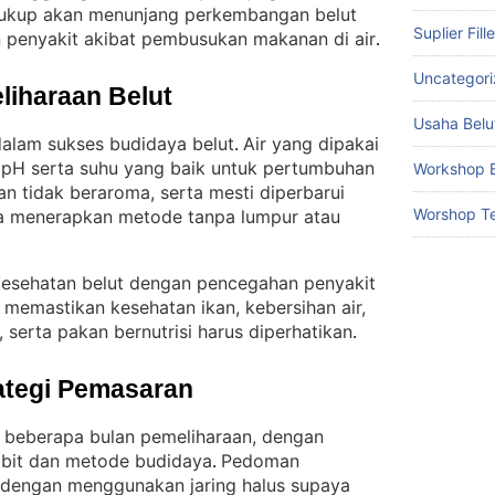
ukup akan menunjang perkembangan belut
Suplier Fill
penyakit akibat pembusukan makanan di air
.
Uncategor
liharaan Belut
Usaha Belu
 dalam sukses budidaya belut
Air yang dipakai
. 
 pH serta suhu yang baik untuk pertumbuhan
Workshop B
dan tidak beraroma, serta mesti diperbarui
Worshop Te
ika menerapkan metode tanpa lumpur atau
 kesehatan belut dengan pencegahan penyakit
 memastikan kesehatan ikan, kebersihan air,
serta pakan bernutrisi harus diperhatikan
.
ategi Pemasaran
h beberapa bulan pemeliharaan, dengan
bit dan metode budidaya
Pedoman
. 
dengan menggunakan jaring halus supaya