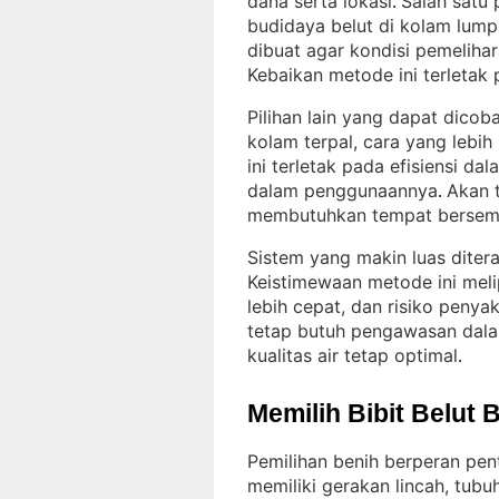
dana serta lokasi
Salah satu 
. 
budidaya belut di kolam lump
dibuat agar kondisi pemelihar
Kebaikan metode ini terletak
Pilihan lain yang dapat dico
kolam terpal, cara yang lebih
ini terletak pada efisiensi dal
dalam penggunaannya
Akan t
. 
membutuhkan tempat bersemb
Sistem yang makin luas diter
Keistimewaan metode ini melip
lebih cepat, dan risiko penya
tetap butuh pengawasan dala
kualitas air tetap optimal
.
Memilih Bibit Belut 
Pemilihan benih berperan pen
memiliki gerakan lincah, tubu