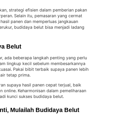
kan, strategi efisien dalam pemberian pakan
rperan
Selain itu, pemasaran yang cermat
. 
hasil panen dan memperluas jangkauan
rukur, budidaya belut bisa menjadi ladang
a Belut
ar, ada beberapa langkah penting yang perlu
lam lingkup kecil sebelum membesarkannya
kuasai
Pakai bibit terbaik supaya panen lebih
. 
air tetap prima
.
n supaya hasil panen cepat terjual, baik
n online
Keharmonisan dalam pemeliharaan
. 
adi kunci sukses budidaya belut
.
i, Mulailah Budidaya Belut 