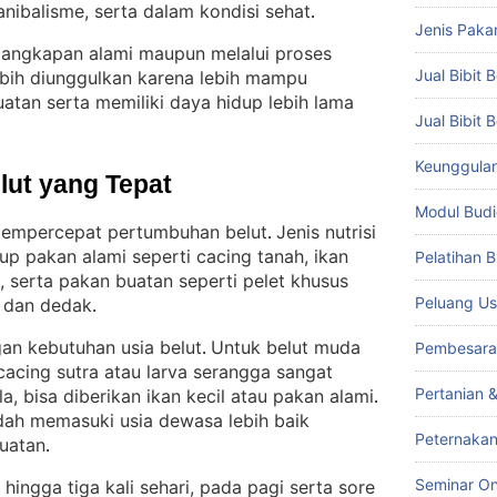
anibalisme, serta dalam kondisi sehat
.
Jenis Paka
l tangkapan alami maupun melalui proses
Jual Bibit B
 lebih diunggulkan karena lebih mampu
atan serta memiliki daya hidup lebih lama
Jual Bibit 
Keunggulan 
lut yang Tepat
Modul Budi
empercepat pertumbuhan belut
Jenis nutrisi
. 
p pakan alami seperti cacing tanah, ikan
Pelatihan 
, serta pakan buatan seperti pelet khusus
Peluang Us
, dan dedak
.
an kebutuhan usia belut
Untuk belut muda
Pembesara
. 
cacing sutra atau larva serangga sangat
Pertanian 
a, bisa diberikan ikan kecil atau pakan alami
. 
udah memasuki usia dewasa lebih baik
Peternakan
buatan
.
Seminar On
hingga tiga kali sehari, pada pagi serta sore