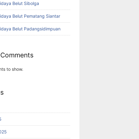
idaya Belut Sibolga
didaya Belut Pematang Siantar
didaya Belut Padangsidimpuan
 Comments
ts to show.
es
5
025