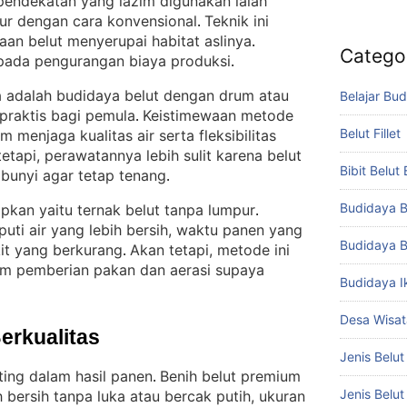
pendekatan yang lazim digunakan ialah
ur dengan cara konvensional
Teknik ini
. 
aan belut menyerupai habitat aslinya
. 
Catego
 pada pengurangan biaya produksi
.
ba adalah budidaya belut dengan drum atau
Belajar Bud
 praktis bagi pemula
Keistimewaan metode
. 
Belut Fillet
am menjaga kualitas air serta fleksibilitas
etapi, perawatannya lebih sulit karena belut
Bibit Belut
unyi agar tetap tenang
.
Budidaya B
apkan yaitu ternak belut tanpa lumpur
. 
uti air yang lebih bersih, waktu panen yang
Budidaya B
kit yang berkurang
Akan tetapi, metode ini
. 
m pemberian pakan dan aerasi supaya
Budidaya I
Desa Wisat
Berkualitas
Jenis Belut
ting dalam hasil panen
Benih belut premium
. 
Jenis Belu
h bersih tanpa luka atau bercak putih, ukuran