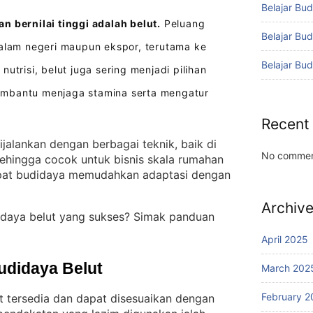
Belajar Bud
n bernilai tinggi adalah belut.
Peluang
Belajar Bu
dalam negeri maupun ekspor, terutama ke
Belajar Bu
 nutrisi, belut juga sering menjadi pilihan
embantu menjaga stamina serta mengatur
Recent
ijalankan dengan berbagai teknik, baik di
No commen
sehingga cocok untuk bisnis skala rumahan
empat budidaya memudahkan adaptasi dengan
Archiv
daya belut yang sukses? Simak panduan
April 2025
udidaya Belut
March 202
February 2
t tersedia dan dapat disesuaikan dengan