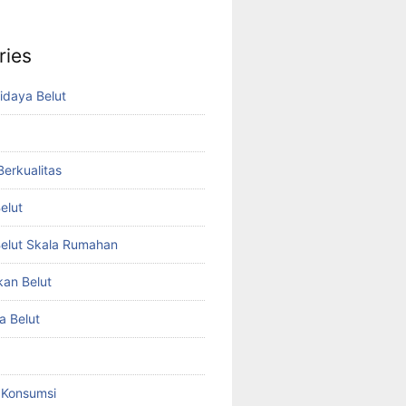
ries
idaya Belut
 Berkualitas
elut
elut Skala Rumahan
kan Belut
a Belut
t Konsumsi