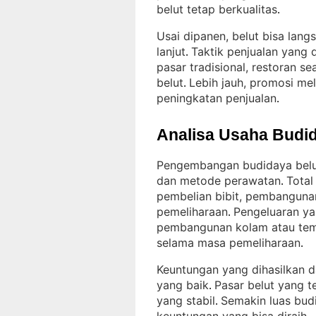
belut tetap berkualitas
.
Usai dipanen, belut bisa lang
lanjut
Taktik penjualan yang
. 
pasar tradisional, restoran s
belut
Lebih jauh, promosi mel
. 
peningkatan penjualan
.
Analisa Usaha Budid
Pengembangan budidaya belut
dan metode perawatan
Tota
. 
pembelian bibit, pembanguna
pemeliharaan
Pengeluaran ya
. 
pembangunan kolam atau tem
selama masa pemeliharaan
.
Keuntungan yang dihasilkan da
yang baik
Pasar belut yang 
. 
yang stabil
Semakin luas budi
. 