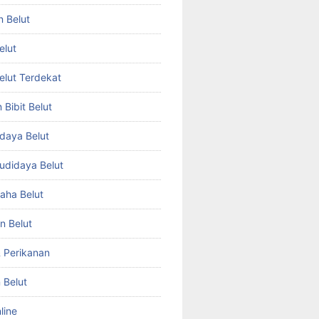
n Belut
elut
Belut Terdekat
Bibit Belut
daya Belut
Budidaya Belut
aha Belut
n Belut
& Perikanan
 Belut
line