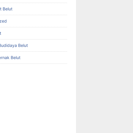
et Belut
ized
t
udidaya Belut
rnak Belut