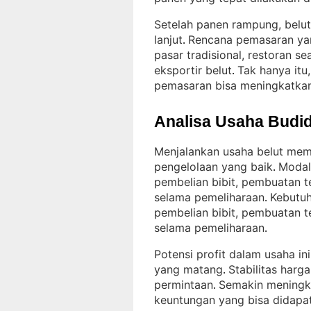
Setelah panen rampung, belut 
lanjut
Rencana pemasaran yan
. 
pasar tradisional, restoran 
eksportir belut
Tak hanya itu
. 
pemasaran bisa meningkatkan
Analisa Usaha Budid
Menjalankan usaha belut mem
pengelolaan yang baik
Modal
. 
pembelian bibit, pembuatan 
selama pemeliharaan
Kebutuh
. 
pembelian bibit, pembuatan 
selama pemeliharaan
.
Potensi profit dalam usaha in
yang matang
Stabilitas harg
. 
permintaan
Semakin meningka
. 
keuntungan yang bisa didapa