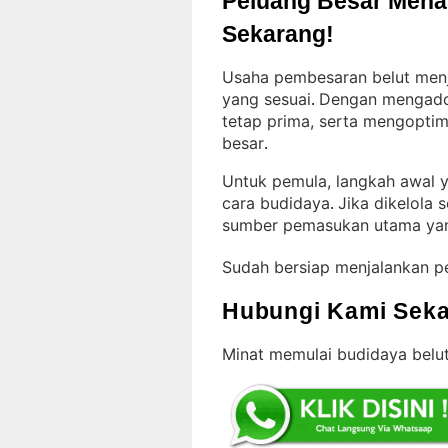
Peluang Besar Menant
Sekarang!
Usaha pembesaran belut menja
yang sesuai
Dengan mengadop
. 
tetap prima, serta mengoptim
besar
.
Untuk pemula, langkah awal 
cara budidaya
Jika dikelola s
. 
sumber pemasukan utama yan
Sudah bersiap menjalankan p
Hubungi Kami Seka
Minat memulai budidaya belut?