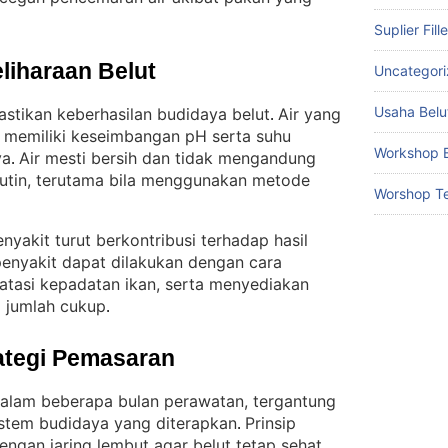
Suplier Fill
liharaan Belut
Uncategor
Usaha Belu
astikan keberhasilan budidaya belut
Air yang
. 
g memiliki keseimbangan pH serta suhu
Workshop B
ya
Air mesti bersih dan tidak mengandung
. 
 rutin, terutama bila menggunakan metode
Worshop Te
yakit turut berkontribusi terhadap hasil
enyakit dapat dilakukan dengan cara
atasi kepadatan ikan, serta menyediakan
m jumlah cukup
.
ategi Pemasaran
dalam beberapa bulan perawatan, tergantung
istem budidaya yang diterapkan
Prinsip
. 
engan jaring lembut agar belut tetap sehat
.