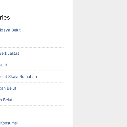
ries
idaya Belut
 Berkualitas
elut
elut Skala Rumahan
kan Belut
a Belut
t Konsumsi