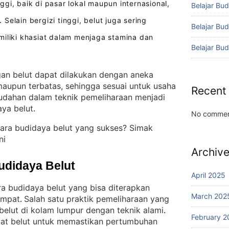
gi, baik di pasar lokal maupun internasional,
Belajar Bud
Selain bergizi tinggi, belut juga sering
.
Belajar Bu
miliki khasiat dalam menjaga stamina dan
Belajar Bu
n belut dapat dilakukan dengan aneka
maupun terbatas, sehingga sesuai untuk usaha
Recent
dahan dalam teknik pemeliharaan menjadi
aya belut
.
No commen
ara budidaya belut yang sukses? Simak
ni
Archiv
udidaya Belut
April 2025
ra budidaya belut yang bisa diterapkan
March 202
empat
Salah satu praktik pemeliharaan yang
. 
 belut di kolam lumpur dengan teknik alami
. 
February 2
bitat belut untuk memastikan pertumbuhan