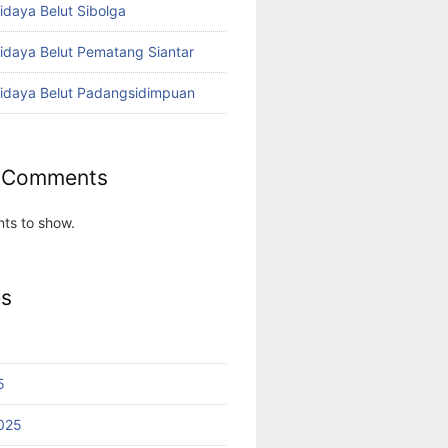
idaya Belut Sibolga
didaya Belut Pematang Siantar
didaya Belut Padangsidimpuan
 Comments
ts to show.
es
5
025