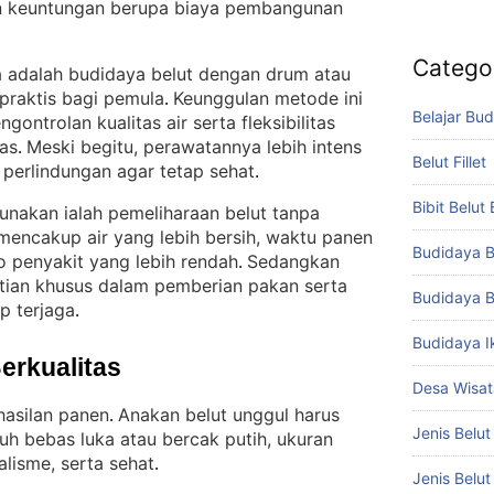
n keuntungan berupa biaya pembangunan
Catego
ba adalah budidaya belut dengan drum atau
 praktis bagi pemula
Keunggulan metode ini
. 
Belajar Bud
ontrolan kualitas air serta fleksibilitas
as
Meski begitu, perawatannya lebih intens
. 
Belut Fillet
perlindungan agar tetap sehat
.
Bibit Belut
unakan ialah pemeliharaan belut tanpa
mencakup air yang lebih bersih, waktu panen
Budidaya B
ko penyakit yang lebih rendah
Sedangkan
. 
tian khusus dalam pemberian pakan serta
Budidaya B
ap terjaga
.
Budidaya I
Berkualitas
Desa Wisat
hasilan panen
Anakan belut unggul harus
. 
Jenis Belut
buh bebas luka atau bercak putih, ukuran
lisme, serta sehat
.
Jenis Belu