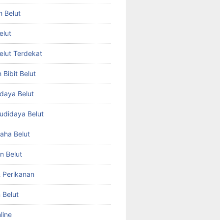
n Belut
elut
Belut Terdekat
Bibit Belut
daya Belut
Budidaya Belut
aha Belut
n Belut
& Perikanan
 Belut
line