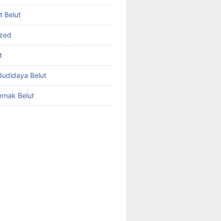
et Belut
ized
t
udidaya Belut
rnak Belut