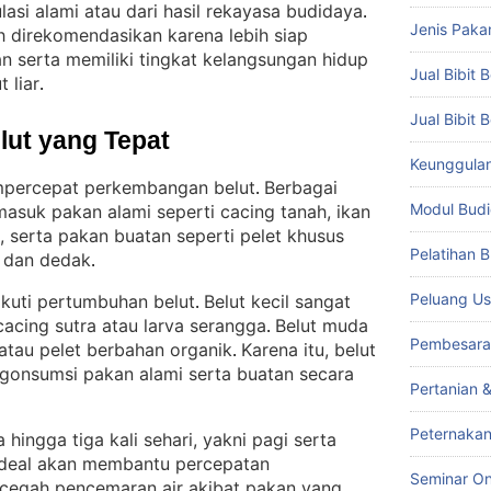
lasi alami atau dari hasil rekayasa budidaya
. 
Jenis Paka
bih direkomendasikan karena lebih siap
 serta memiliki tingkat kelangsungan hidup
Jual Bibit B
 liar
.
Jual Bibit 
lut yang Tepat
Keunggulan 
mpercepat perkembangan belut
Berbagai
. 
Modul Budi
masuk pakan alami seperti cacing tanah, ikan
, serta pakan buatan seperti pelet khusus
Pelatihan 
, dan dedak
.
Peluang Us
kuti pertumbuhan belut
Belut kecil sangat
. 
cing sutra atau larva serangga
Belut muda
. 
Pembesara
 atau pelet berbahan organik
Karena itu, belut
. 
gonsumsi pakan alami serta buatan secara
Pertanian 
Peternakan
hingga tiga kali sehari, yakni pagi serta
 ideal akan membantu percepatan
Seminar On
cegah pencemaran air akibat pakan yang