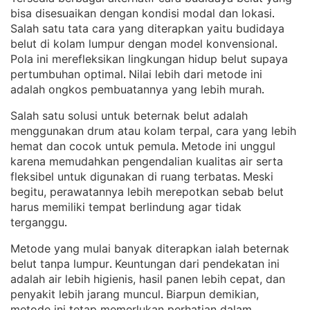
bisa disesuaikan dengan kondisi modal dan lokasi
. 
Salah satu tata cara yang diterapkan yaitu budidaya
belut di kolam lumpur dengan model konvensional
. 
Pola ini merefleksikan lingkungan hidup belut supaya
pertumbuhan optimal
Nilai lebih dari metode ini
. 
adalah ongkos pembuatannya yang lebih murah
.
Salah satu solusi untuk beternak belut adalah
menggunakan drum atau kolam terpal, cara yang lebih
hemat dan cocok untuk pemula
Metode ini unggul
. 
karena memudahkan pengendalian kualitas air serta
fleksibel untuk digunakan di ruang terbatas
Meski
. 
begitu, perawatannya lebih merepotkan sebab belut
harus memiliki tempat berlindung agar tidak
terganggu
.
Metode yang mulai banyak diterapkan ialah beternak
belut tanpa lumpur
Keuntungan dari pendekatan ini
. 
adalah air lebih higienis, hasil panen lebih cepat, dan
penyakit lebih jarang muncul
Biarpun demikian,
. 
metode ini tetap memerlukan perhatian dalam