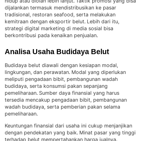
hidup atau diolah lebih lanjut
Taktik promosi yang bisa
. 
dijalankan termasuk mendistribusikan ke pasar
tradisional, restoran seafood, serta melakukan
kemitraan dengan eksportir belut
Lebih dari itu,
. 
strategi digital marketing di media sosial bisa
berkontribusi pada kenaikan penjualan
.
Analisa Usaha Budidaya Belut
Budidaya belut diawali dengan kesiapan modal,
lingkungan, dan perawatan
Modal yang diperlukan
. 
meliputi pengadaan bibit, pembangunan wadah
budidaya, serta konsumsi pakan sepanjang
pemeliharaan
Sumber daya finansial yang harus
. 
tersedia mencakup pengadaan bibit, pembangunan
wadah budidaya, serta pemberian pakan selama
pemeliharaan
.
Keuntungan finansial dari usaha ini cukup menjanjikan
dengan pendekatan yang baik
Minat pasar yang tinggi
. 
terhadap belut mempertahankan harga jualnya
. 