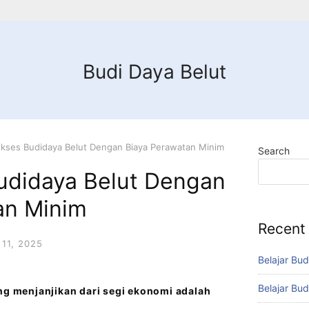
Budi Daya Belut
ukses Budidaya Belut Dengan Biaya Perawatan Minim
Search
udidaya Belut Dengan
an Minim
Recent
11, 2025
Belajar Bud
Belajar Bud
ang menjanjikan dari segi ekonomi adalah