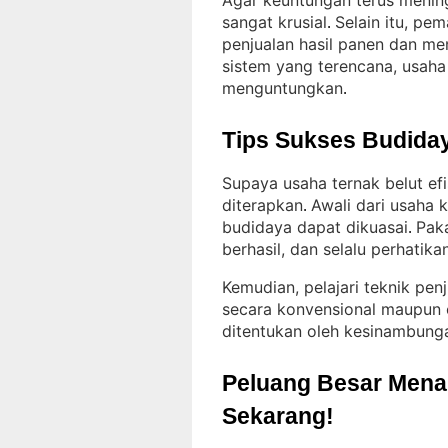
Agar keuntungan terus mening
sangat krusial
Selain itu, pe
. 
penjualan hasil panen dan m
sistem yang terencana, usaha 
menguntungkan
.
Tips Sukses Budiday
Supaya usaha ternak belut ef
diterapkan
Awali dari usaha 
. 
budidaya dapat dikuasai
Paka
. 
berhasil, dan selalu perhatikan
Kemudian, pelajari teknik pen
secara konvensional maupun 
ditentukan oleh kesinambun
Peluang Besar Menant
Sekarang!