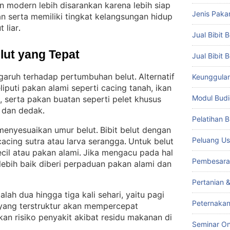
 modern lebih disarankan karena lebih siap
Jenis Paka
 serta memiliki tingkat kelangsungan hidup
 liar
.
Jual Bibit B
lut yang Tepat
Jual Bibit 
ngaruh terhadap pertumbuhan belut
Alternatif
Keunggulan 
. 
iputi pakan alami seperti cacing tanah, ikan
Modul Budi
, serta pakan buatan seperti pelet khusus
, dan dedak
.
Pelatihan 
menyesuaikan umur belut
Bibit belut dengan
. 
Peluang Us
cacing sutra atau larva serangga
Untuk belut
. 
ecil atau pakan alami
Jika mengacu pada hal
. 
Pembesara
lebih baik diberi perpaduan pakan alami dan
Pertanian 
ah dua hingga tiga kali sehari, yaitu pagi
Peternakan
yang terstruktur akan mempercepat
n risiko penyakit akibat residu makanan di
Seminar On