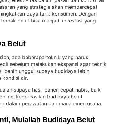
kat, efektivitas dalam pakan dan kontrol air
masaran yang strategis akan mempercepat
eningkatkan daya tarik konsumen
Dengan
. 
ternak belut bisa menjadi investasi yang
a Belut
isien, ada beberapa teknik yang harus
kecil sebelum melakukan ekspansi agar teknik
i benih unggul supaya budidaya lebih
 kondisi air
.
jualan supaya hasil panen cepat habis, baik
online
Keberhasilan budidaya belut
. 
gan dalam perawatan dan manajemen usaha
.
i, Mulailah Budidaya Belut 