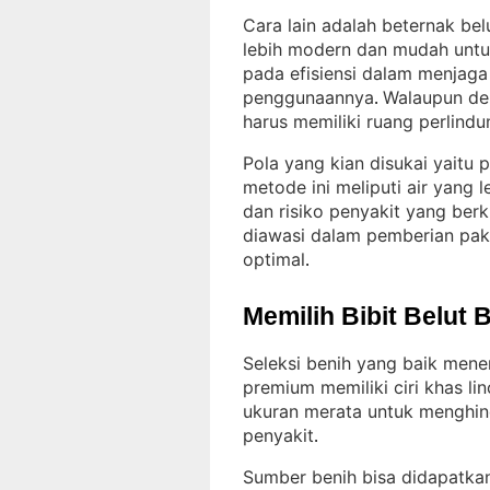
Cara lain adalah beternak be
lebih modern dan mudah unt
pada efisiensi dalam menjaga k
penggunaannya
Walaupun dem
. 
harus memiliki ruang perlind
Pola yang kian disukai yaitu
metode ini meliputi air yang 
dan risiko penyakit yang ber
diawasi dalam pemberian pakan
optimal
.
Memilih Bibit Belut 
Seleksi benih yang baik mene
premium memiliki ciri khas li
ukuran merata untuk menghind
penyakit
.
Sumber benih bisa didapatkan