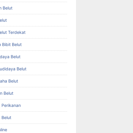
n Belut
elut
Belut Terdekat
Bibit Belut
daya Belut
Budidaya Belut
aha Belut
n Belut
& Perikanan
 Belut
line