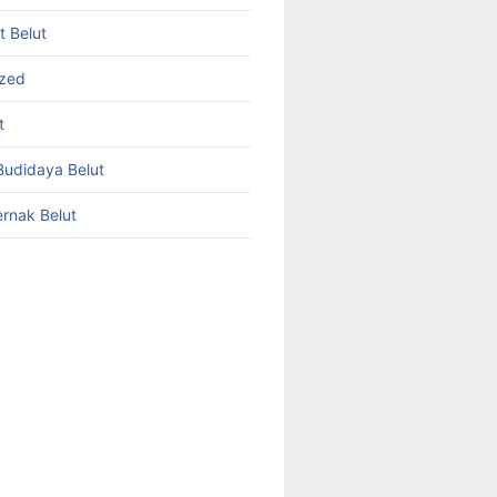
et Belut
ized
t
udidaya Belut
rnak Belut