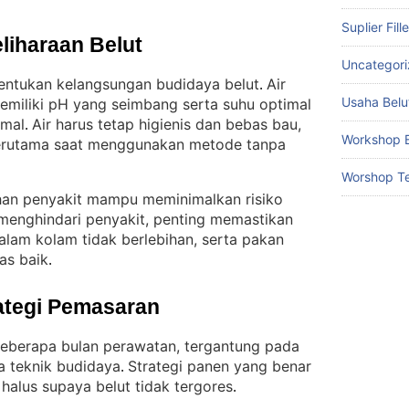
Suplier Fill
liharaan Belut
Uncategor
nentukan kelangsungan budidaya belut
Air
. 
Usaha Belu
miliki pH yang seimbang serta suhu optimal
imal
Air harus tetap higienis dan bebas bau,
. 
Workshop B
, terutama saat menggunakan metode tanpa
Worshop Te
han penyakit mampu meminimalkan risiko
menghindari penyakit, penting memastikan
 dalam kolam tidak berlebihan, serta pakan
tas baik
.
ategi Pemasaran
beberapa bulan perawatan, tergantung pada
ta teknik budidaya
Strategi panen yang benar
. 
alus supaya belut tidak tergores
.