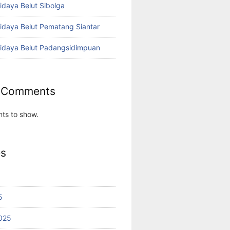
idaya Belut Sibolga
didaya Belut Pematang Siantar
didaya Belut Padangsidimpuan
 Comments
ts to show.
es
5
025