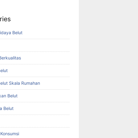
ries
idaya Belut
 Berkualitas
elut
elut Skala Rumahan
kan Belut
a Belut
t Konsumsi