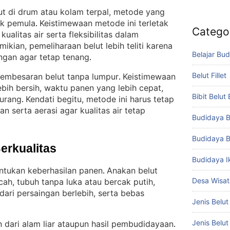
lut di drum atau kolam terpal, metode yang
uk pemula
Keistimewaan metode ini terletak
. 
Catego
ualitas air serta fleksibilitas dalam
ikian, pemeliharaan belut lebih teliti karena
Belajar Bud
ungan agar tetap tenang
.
Belut Fillet
 pembesaran belut tanpa lumpur
Keistimewaan
. 
lebih bersih, waktu panen yang lebih cepat,
Bibit Belut
kurang
Kendati begitu, metode ini harus tetap
. 
 serta aerasi agar kualitas air tetap
Budidaya B
Budidaya B
Berkualitas
Budidaya I
ntukan keberhasilan panen
Anakan belut
. 
Desa Wisat
ncah, tubuh tanpa luka atau bercak putih,
ari persaingan berlebih, serta bebas
Jenis Belut
Jenis Belu
 dari alam liar ataupun hasil pembudidayaan
. 