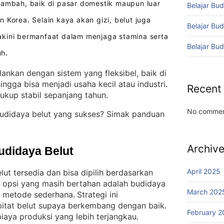
ambah, baik di pasar domestik maupun luar
Belajar Bud
an Korea
Selain kaya akan gizi, belut juga
.
Belajar Bu
akini bermanfaat dalam menjaga stamina serta
Belajar Bu
uh
.
lankan dengan sistem yang fleksibel, baik di
ingga bisa menjadi usaha kecil atau industri
. 
Recent
cukup stabil sepanjang tahun
.
No commen
budidaya belut yang sukses? Simak panduan
Archiv
udidaya Belut
April 2025
t tersedia dan bisa dipilih berdasarkan
u opsi yang masih bertahan adalah budidaya
March 202
n metode sederhana
Strategi ini
. 
bitat belut supaya berkembang dengan baik
. 
February 2
biaya produksi yang lebih terjangkau
.