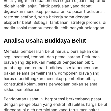
Belut yang telah dipanen bisa segera dijual hidup atau
diolah lebih lanjut
Taktik penjualan yang dapat
. 
digunakan mencakup pemasaran ke pasar tradisional,
restoran seafood, serta bekerja sama dengan
eksportir belut
Sebagai tambahan, strategi promosi di
. 
media sosial mampu menarik lebih banyak pelanggan
.
Analisa Usaha Budidaya Belut
Memulai pembesaran belut harus dipersiapkan dari
segi investasi, tempat, dan pemeliharaan
Perkiraan
. 
biaya yang diperlukan meliputi pengadaan bibit,
pembangunan tempat budidaya, serta pemenuhan
pakan selama pemeliharaan
Komponen biaya yang
. 
harus diperhitungkan mencakup pembelian bibit,
konstruksi kolam, serta penyediaan pakan selama
siklus pemeliharaan
.
Pendapatan usaha ini berpotensi berkembang pesat
dengan pengelolaan yang efektif
Stabilitas harga belut
. 
dipengaruhi oleh permintaan yang terus meningkat
. 